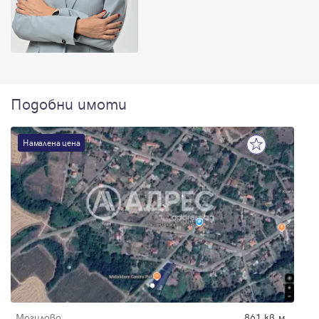
Подобни имоти
Намалена цена
Могилово
861 кв.м.