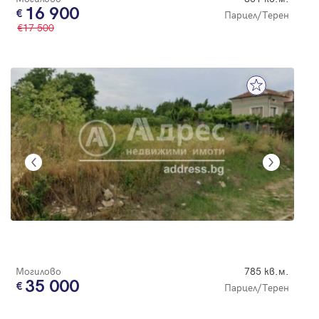
16 900
Парцел/Терен
17 500
Могилово
785 кв.м.
35 000
Парцел/Терен