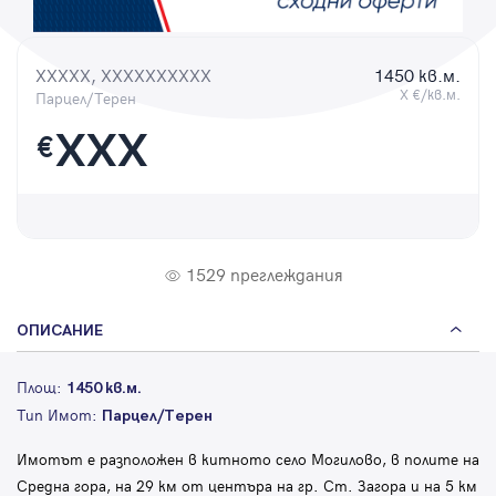
Парола
XXXXX, XXXXXXXXXX
1450 кв.м.
X €/кв.м.
Парцел/Терен
XXX
€
Вход с имейл
Забравена парола
1529 преглеждания
Регистрация
ОПИСАНИЕ
Площ:
1450 кв.м.
Тип Имот:
Парцел/Терен
Имотът е разположен в китното село Могилово, в полите на
Средна гора, на 29 км от центъра на гр. Ст. Загора и на 5 км