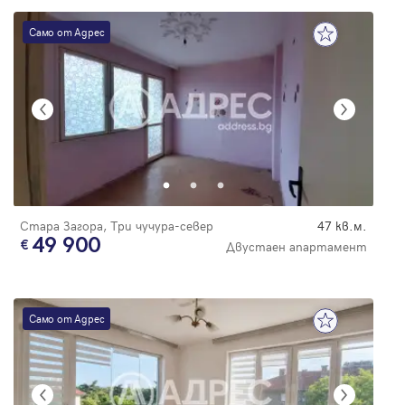
Само от Адрес
Стара Загора, Три чучура-север
47 кв.м.
49 900
Двустаен апартамент
Само от Адрес