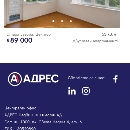
Стара Загора, Център
53 кв.м.
89 000
Двустаен апартамент
Свържете се с нас:
Централен офис:
АДРЕС Недвижими имоти АД
София - 1000, пл. Света Неделя 4, ет. 6
ЕИК: 130520890