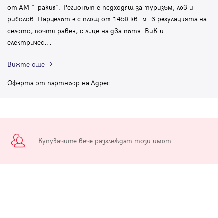
от АМ "Тракия". Регионът е подходящ за туризъм, лов и
риболов. Парцелът е с площ от 1450 кв. м- в регулацията на
селото, почти равен, с лице на два пътя. ВиК и
електричес
...
Вижте още
Оферта от партньор на Адрес
Купувачите вече разглеждат този имот.