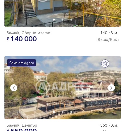
Балчик, Сборно място
140 кв.м.
140 000
Къща/Вила
Само от Адрес
Балчик, Център
353 кв.м.