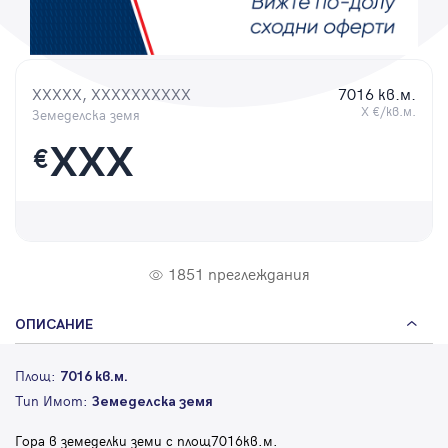
Парола
XXXXX, XXXXXXXXXX
7016 кв.м.
X €/кв.м.
Земеделска земя
Вход с имейл
XXX
€
Забравена парола
Регистрация
1851 преглеждания
ОПИСАНИЕ
Площ:
7016 кв.м.
Тип Имот:
Земеделска земя
Гора в земеделки земи с площ7016кв.м.