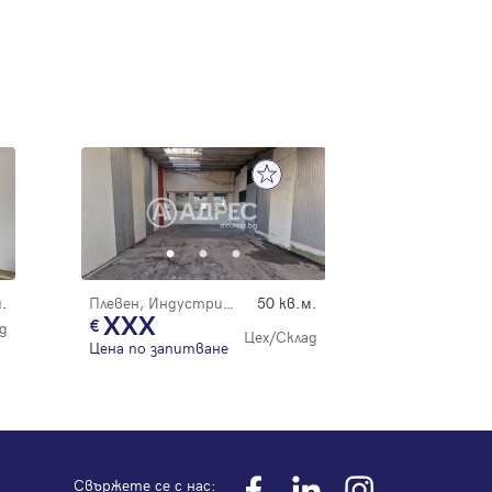
.
Плевен, Индустриална зона
50 кв.м.
XXX
д
Цех/Склад
Цена по запитване
Свържете се с нас: