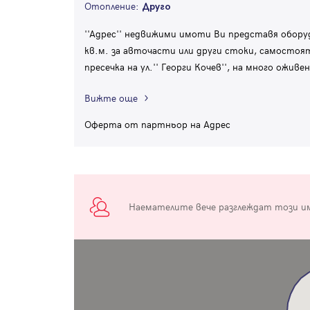
Отопление:
Друго
''Адрес'' недвижими имоти Ви представя оборудв
кв.м. за авточасти или други стоки, самостоя
пресечка на ул.'' Георги Кочев'', на много oжив
Вижте още
Оферта от партньор на Адрес
Наемателите вече разглеждат този и