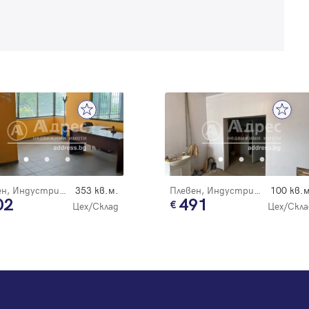
Плевен, Индустриална зона
353 кв.м.
Плевен, Индустриална зона
100 кв.м
02
491
Цех/Склад
Цех/Скла