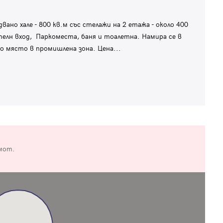
ано хале - 800 кв.м със стeлажи на 2 етажа - около 400
телн вход, Паркоместа, баня и тоалетна. Намира се в
ено място в промишлена зона. Цена
...
мот.