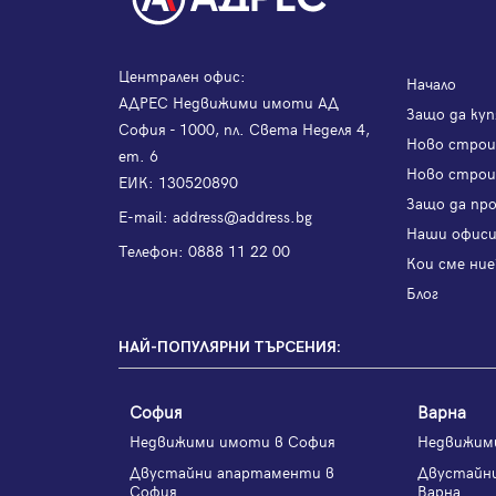
Централен офис:
Начало
АДРЕС Недвижими имоти АД
Защо да куп
София - 1000, пл. Света Неделя 4,
Ново стро
ет. 6
Ново строи
ЕИК: 130520890
Защо да пр
Е-mail:
address@address.bg
Наши офис
Телефон:
0888 11 22 00
Кои сме ние
Блог
НАЙ-ПОПУЛЯРНИ ТЪРСЕНИЯ:
София
Варна
Недвижими имоти в София
Недвижим
Двустайни апартаменти в
Двустайн
София
Варна