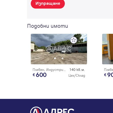
Изпращане
Подобни имоти
Плевен, Индустриална зона
140 кв.м.
600
9
Цех/Склад