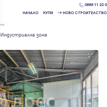
0888 11 22 
НАЧАЛО
КУПИ
НОВО СТРОИТЕЛСТВО
Намери
Ново
она
имот
строителство
София
. Индустриална зона
Защо да купя
имот с
Ново
Адрес?
строителство
Варна
Ново
строителство
Пловдив
Ново
строителство
Бургас
Проекти ново
строителство