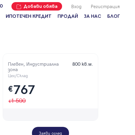
Вход
Регистрация
00
Добави обява
ИПОТЕЧЕН КРЕДИТ
ПРОДАЙ
ЗА НАС
БЛОГ
Добави
Наши офиси
За продавачи
обява
Кариери
За купувачи
Защо да
продам
Кои сме ние?
Ипотечно
имот с
кредитиране
Адрес?
Плевен, Индустриална
800 кв.м.
Мениджмънт
зона
За
наемодатели
Цех/Склад
Address Run
767
За
€
Франчайз
наематели
Често
1 500
Анализ на
задавани
пазара
въпроси
Новини
Заяви оглед