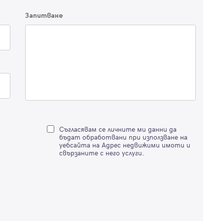
Запитване
Вход с имейл
Забравена парола
Регистрация
Съгласявам се личните ми данни да
бъдат обработвани при използване на
уебсайта на Адрес недвижими имоти и
свързаните с него услуги.