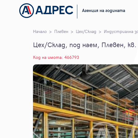
Агенция на годината
Начало
Плевен
Цех/Склад
Индустриална з
Цех/Склад, под наем, Плевен, кв
Код на имота: 466793