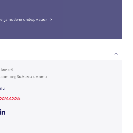
е за повече информация
Вход
Влезте с профила си, за да разгледате повече снимки и да получит
по-подробна информация.
Пенчев
Продължи с Facebook
тант недвижими имоти
ти
Продължи с Google
3244335
Успех!
Успех!
или влезте с имейл
Благодарим ви! Проверете имейл адрес си, за да активирате
Благодарим ви! Очаквайте скоро да се свържем с вас!
регистрацията.
Имейл
Парола