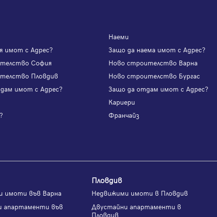
Наеми
я имот с Адрес?
Защо да наема имот с Адрес?
ителство София
Ново строителство Варна
телство Пловдив
Ново строителство Бургас
одам имот с Адрес?
Защо да отдам имот с Адрес?
и
Кариери
?
Франчайз
Пловдив
и имоти във Варна
Недвижими имоти в Пловдив
и апартаменти във
Двустайни апартаменти в
Пловдив