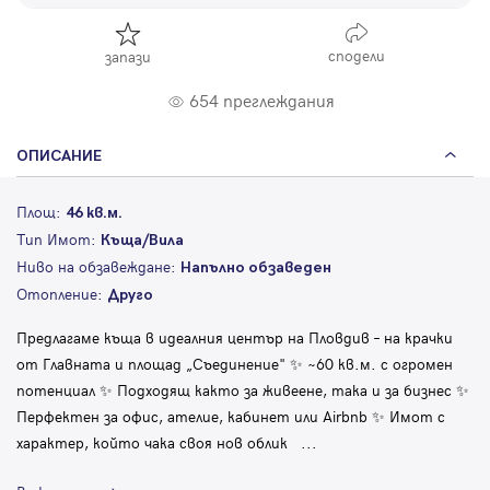
сподели
запази
654 преглеждания
ОПИСАНИЕ
Площ:
46 кв.м.
Тип Имот:
Къща/Вила
Ниво на обзавеждане:
Напълно обзаведен
Отопление:
Друго
Предлагаме къща в идеалния център на Пловдив – на крачки
от Главната и площад „Съединение" ✨ ~60 кв.м. с огромен
потенциал ✨ Подходящ както за живеене, така и за бизнес ✨
Перфектен за офис, ателие, кабинет или Airbnb ✨ Имот с
характер, който чака своя нов облик
...