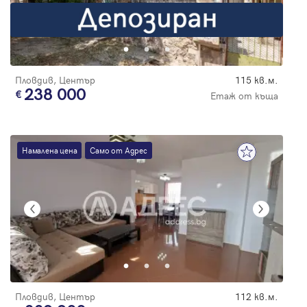
Пловдив, Център
115 кв.м.
238 000
Етаж от къща
Намалена цена
Само от Адрес
Пловдив, Център
112 кв.м.