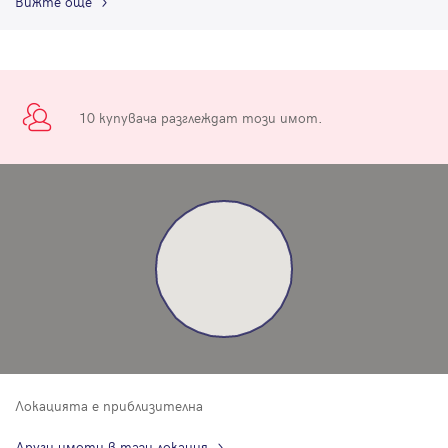
Вижте още
10 купувача разглеждат този имот.
Локацията е приблизителна
Други имоти в тази локация