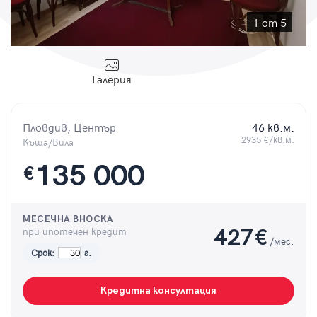
Парола
1 от 5
Галерия
Вход с имейл
Пловдив, Център
46 кв.м.
Забравена парола
2935 €/кв.м.
Къща/Вила
135 000
€
Регистрация
МЕСЕЧНА ВНОСКА
при ипотечен кредит
427
€
/мес.
Срок:
г.
Кредитна консултация