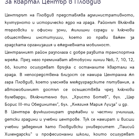
За квартал Център в Пловдив
Центърът на Пловдив представлява административното,
културното и историческо ядро на града. Районът включва
търговски и офисни зони, жилищни сгради и ключови
обществени институции, което го прави важен за
градската организация и ежедневната мобилност.
Централният район разполага с добре развита транспортна
мрежа. През него преминават автобусни линии №6, 7, 10, 12,
66, които осигуряват връзка с останалите квартали на
града. В непосредствена близост се намира Централна жп
гара Пловдив, което улеснява междуградските пътувания, а
автомобилният достъп се осъществява чрез ключови
булеварди, включително бул. „Христо Ботев“, бул. „Цар
Борис III-ти Обединител”, бул. „Княгиня Мария Луиза” и др.
В Центъра функционират държавни и частни училища,
детски градини и учебни центрове. Тук се намират и висши
учебни заведения като Пловдивски университет „Паисий
Хилендарски“ и професионални школи, които осигуряват