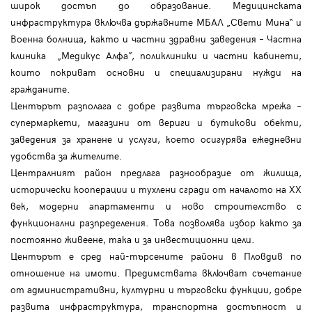
широк достъп до образование. Медицинската
инфраструктура включва държавните МБАЛ „Свети Мина“ и
Военна болница, както и частни здравни заведения – Частна
клиника „Медикус Алфа”, поликлиники и частни кабинети,
които покриват основни и специализирани нужди на
гражданите.
Центърът разполага с добре развита търговска мрежа –
супермаркети, магазини от вериги и бутикови обекти,
заведения за хранене и услуги, което осигурява ежедневни
удобства за жителите.
Централният район предлага разнообразие от жилища,
исторически кооперации и тухлени сгради от началото на XX
век, модерни апартаменти и ново строителство с
функционални разпределения. Това позволява избор както за
постоянно живеене, така и за инвестиционни цели.
Центърът е сред най-търсените райони в Пловдив по
отношение на имоти. Предимствата включват съчетание
от административни, културни и търговски функции, добре
развита инфраструктура, транспортна достъпност и