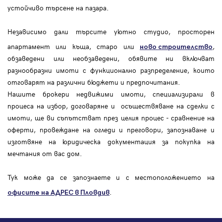
устойчиво търсене на пазара.
Независимо дали търсите уютно студио, просторен
апартамент или къща, старо или
,
ново строителство
обзаведени или необзаведени, обявите ни включват
разнообразни имоти с функционално разпределение, които
отговарят на различни бюджети и предпочитания.
Нашите брокери недвижими имоти, специализирали в
процеса на избор, договаряне и осъществяване на сделки с
имоти, ще ви съпътстват през целия процес - сравнение на
оферти, провеждане на огледи и преговори, запознаване и
изготвяне на юридическа документация за покупка на
мечтания от вас дом.
Тук може да се запознаете и с местоположението на
.
офисите на АДРЕС в Пловдив