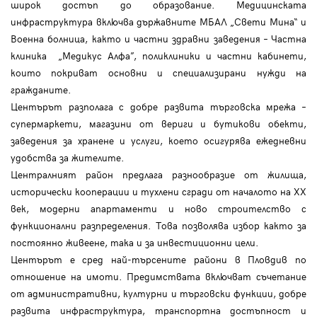
широк достъп до образование. Медицинската
инфраструктура включва държавните МБАЛ „Свети Мина“ и
Военна болница, както и частни здравни заведения – Частна
клиника „Медикус Алфа”, поликлиники и частни кабинети,
които покриват основни и специализирани нужди на
гражданите.
Центърът разполага с добре развита търговска мрежа –
супермаркети, магазини от вериги и бутикови обекти,
заведения за хранене и услуги, което осигурява ежедневни
удобства за жителите.
Централният район предлага разнообразие от жилища,
исторически кооперации и тухлени сгради от началото на XX
век, модерни апартаменти и ново строителство с
функционални разпределения. Това позволява избор както за
постоянно живеене, така и за инвестиционни цели.
Центърът е сред най-търсените райони в Пловдив по
отношение на имоти. Предимствата включват съчетание
от административни, културни и търговски функции, добре
развита инфраструктура, транспортна достъпност и