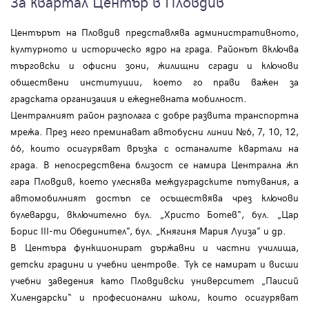
За квартал Център в Пловдив
Центърът на Пловдив представлява административното,
културното и историческо ядро на града. Районът включва
търговски и офисни зони, жилищни сгради и ключови
обществени институции, което го прави важен за
градската организация и ежедневната мобилност.
Централният район разполага с добре развита транспортна
мрежа. През него преминават автобусни линии №6, 7, 10, 12,
66, които осигуряват връзка с останалите квартали на
града. В непосредствена близост се намира Централна жп
гара Пловдив, което улеснява междуградските пътувания, а
автомобилният достъп се осъществява чрез ключови
булеварди, включително бул. „Христо Ботев“, бул. „Цар
Борис III-ти Обединител”, бул. „Княгиня Мария Луиза” и др.
В Центъра функционират държавни и частни училища,
детски градини и учебни центрове. Тук се намират и висши
учебни заведения като Пловдивски университет „Паисий
Хилендарски“ и професионални школи, които осигуряват