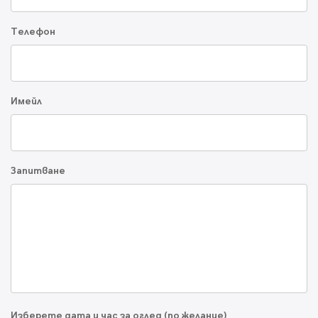
Телефон
Имейл
Запитване
Изберете дата и час за оглед (по желание)