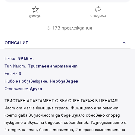
сподели
запази
173 преглеждания
ОПИСАНИЕ
Площ:
99 кв.м.
Тип Имот:
Тристаен апартамент
Етаж:
3
Ниво на обзавеждане:
Необзаведен
Отопление:
Друго
ТРИСТАЕН АПАРТАМЕНТ С ВКЛЮЧЕН ГАРАЖ В ЦЕНАТА!!!
Част от малка жилищна сграда. Жилището е за ремонт,
което дава възможност да бъде изцяло обновено според
нуждите и вкуса на бъдещия собственик. Разпеделението е:
4 отделни стаи, баня с тоалетна, 2 тераси самостоятена