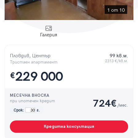
Парола
1 от 10
Галерия
Вход с имейл
Пловдив, Център
99 кв.м.
Забравена парола
2313 €/кв.м.
Тристаен апартамент
229 000
€
Регистрация
МЕСЕЧНА ВНОСКА
при ипотечен кредит
724
€
/мес.
Срок:
г.
Кредитна консултация