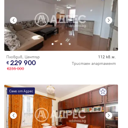
Пловдив, Център
112 кв.м.
229 900
Тристаен апартамент
235 000
Само от Адрес