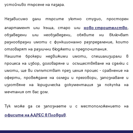
устойчиво търсене на пазара.
Независимо дали търсите уютно студио, просторен
апартамент или къща, старо или
,
ново строителство
обзаведени или необзаведени, обявите ни включват
разнообразни имоти с функционално разпределение, които
отговарят на различни бюджети и предпочитания.
Нашите брокери недвижими имоти, специализирали в
процеса на избор, договаряне и осъществяване на сделки с
имоти, ще ви съпътстват през целия процес - сравнение на
оферти, провеждане на огледи и преговори, запознаване и
изготвяне на юридическа документация за покупка на
мечтания от вас дом.
Тук може да се запознаете и с местоположението на
.
офисите на АДРЕС в Пловдив