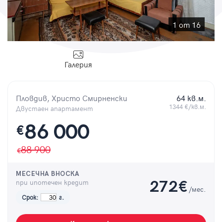
Парола
1 от 16
Галерия
Вход с имейл
Пловдив, Христо Смирненски
64 кв.м.
Забравена парола
1344 €/кв.м.
Двустаен апартамент
Регистрация
86 000
€
88 900
МЕСЕЧНА ВНОСКА
при ипотечен кредит
272
€
/мес.
Срок:
г.