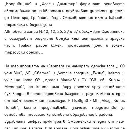
„Копривщица“ и „Хаджи Димитър” формират основната
автомобилна ос на квартала и позволяват директен достъп
до Центъра, Гребната база, Околовръстния път и ключови
търговски и бизнес зони.
Автобусни линии №10, 12, 26, 29 и 37 обслужват Смирненски
и осигуряват регулярни връзки към централната градска
част, Тракия, район Южен, промишлени зони и големи
търговски обекти..
На територията на квартала се намират Детска ясла „100
усмивки", ДГ „Светла” и Детска градина „Елица“, както и
училища като ОУ „Драган Манчов“и СУ "Св. св. Кирил и
Методий", до които има бърз достъп чрез основните
булеварди. В непосредствена близост е разположена и една
от най-престижните гимназии в Пловдив – МГ „Акад. Кирил
Попов“, което представлява значимо предимство за
семейства, търсещи качествено образование в района.
Здравната инфраструктура в Смирненски е една от най-
развитите в града. В квартала и прилежащите му части се