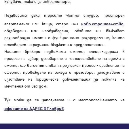
купувачи, така и за инвеститори.
Независимо дали търсите уютно студио, просторен
апартамент или къща, старо или
,
ново строителство
обзаведени или необзаведени, обявите ни включват
разнообразни имоти с функционално разпределение, които
отговарят на различни бюджети и предпочитания.
Нашите брокери недвижими имоти, специализирали в
процеса на избор, договаряне и осъществяване на сделки с
имоти, ще ви съпътстват през целия процес - сравнение на
оферти, провеждане на огледи и преговори, запознаване и
изготвяне на юридическа документация за покупка на
мечтания от вас дом.
Тук може да се запознаете и с местоположението на
.
офисите на АДРЕС в Пловдив