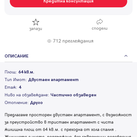
Кредитна консултация
сподели
запази
712 преглеждания
ОПИСАНИЕ
Площ:
64 кв.м.
Тип Имот:
Двустаен апартамент
Етаж:
4
Ниво на обзавеждане:
Частично обзаведен
Отопление:
Друго
Предлагаме просторен двустаен апартамент, с възможност
за преустройство в тристаен апартамент с чиста
жилищна площ от 64 кв.м. с преходна от хола спалня .
Жилището е чисто, поддържано, без съвременни подобрения,