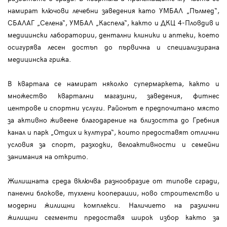
намират ключови лечебни заведения като УМБАЛ „Пълмед“,
СБАЛАГ „Селена“, УМБАЛ „Каспела“, както и ДКЦ 4-Пловдив и
медицински лаборатории, дентални клиники и аптеки, което
осигурява лесен достъп до първична и специализирана
медицинска грижа.
В квартала се намират няколко супермаркета, както и
множество квартални магазини, заведения, фитнес
центрове и спортни услуги. Районът е предпочитано място
за активно живеене благодарение на близостта до Гребния
канал и парк „Отдих и култура“, които предоставят отлични
условия за спорт, разходки, велоактивности и семейни
занимания на открито.
Жилищната среда включва разнообразие от типове сгради,
панелни блокове, тухлени кооперации, ново строителство и
модерни жилищни комплекси. Наличието на различни
жилищни сегменти предоставя широк избор както за