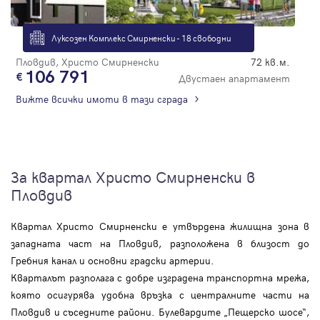
Луксозен Комплекс Смирненски - 18 свободни
Пловдив, Христо Смирненски
72 кв.м.
106 791
Двустаен апартамент
Вижте всички имоти в тази сграда
За квартал Христо Смирненски в
Пловдив
Квартал Христо Смирненски е утвърдена жилищна зона в
западната част на Пловдив, разположена в близост до
Гребния канал и основни градски артерии.
Кварталът разполага с добре изградена транспортна мрежа,
която осигурява удобна връзка с централните части на
Пловдив и съседните райони. Булевардите „Пещерско шосе“,