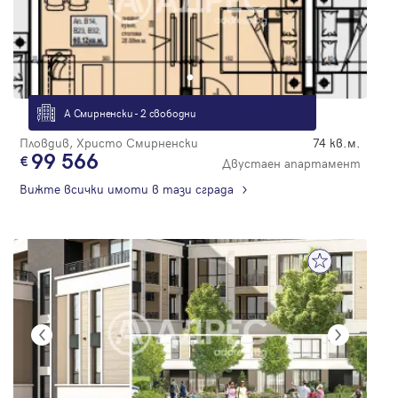
А Смирненски - 2 свободни
Пловдив, Христо Смирненски
74 кв.м.
99 566
Двустаен апартамент
Вижте всички имоти в тази сграда