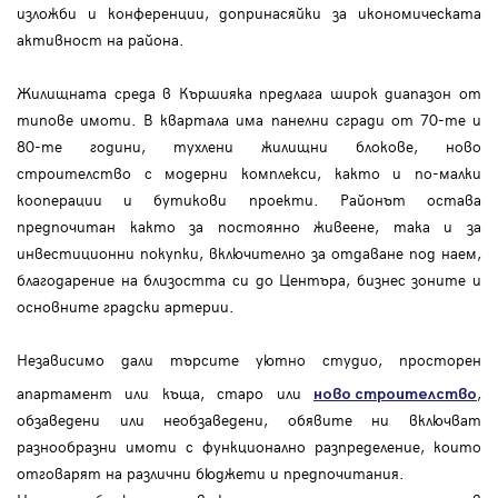
изложби и конференции, допринасяйки за икономическата
активност на района.
Жилищната среда в Кършияка предлага широк диапазон от
типове имоти. В квартала има панелни сгради от 70-те и
80-те години, тухлени жилищни блокове, ново
строителство с модерни комплекси, както и по-малки
кооперации и бутикови проекти. Районът остава
предпочитан както за постоянно живеене, така и за
инвестиционни покупки, включително за отдаване под наем,
благодарение на близостта си до Центъра, бизнес зоните и
основните градски артерии.
Независимо дали търсите уютно студио, просторен
апартамент или къща, старо или
,
ново строителство
обзаведени или необзаведени, обявите ни включват
разнообразни имоти с функционално разпределение, които
отговарят на различни бюджети и предпочитания.