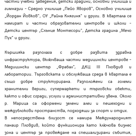
частни учебни заведения, детски градини, основни училища и
гимназии – Средно училище „Пейо Яворов“, Основно училище
„Йордан Йовков“, ОУ „Райна Княгиня“ и други. В квартала се
намират и частни образователни центрове и школи –
Детски център „Слънце Монтесори", Детска градина „Мечо
Пух” и други.
Кършияка разполага с добре развита здравна
инфраструктура, включваща частни медицински центрове –
Медицински център „Фрабал”, ДКЦ III Пловдив и
лаборатории. Търговската и обслужваща среда в квартала е
също добре структурирана. Разположени са големи
хранителни вериги, супермаркети и търговски обекти,
както и офис сгради, услуги и административни звена. Около
р. Марица са оформени зелени алеи и пешеходни и
междублокови пространства, подходящи за спорт и отдих.
В непосредствена близост се намира Международният
панаир Пловдив, който функционира като ключова бизнес
зона и център за провеждане на специализирани събития,