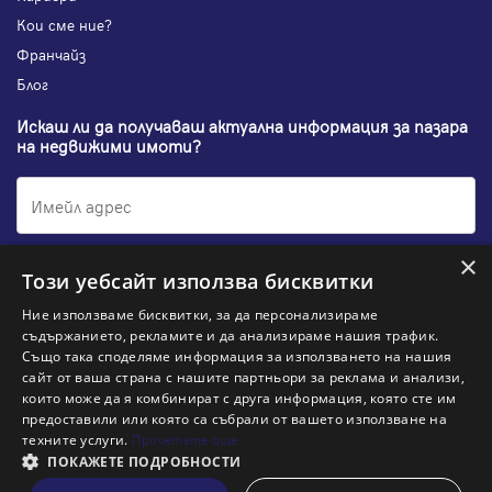
Кои сме ние?
Франчайз
Блог
Искаш ли да получаваш актуална информация за пазара
на недвижими имоти?
×
Абонирам се
Този уебсайт използва бисквитки
Ние използваме бисквитки, за да персонализираме
съдържанието, рекламите и да анализираме нашия трафик.
Също така споделяме информация за използването на нашия
НАЙ-ПОПУЛЯРНИ ТЪРСЕНИЯ:
сайт от ваша страна с нашите партньори за реклама и анализи,
които може да я комбинират с друга информация, която сте им
Общи условия
Политика за "бисквитки"
предоставили или която са събрали от вашето използване на
Политики за поверителност
Политика по качеството
техните услуги.
Прочетете още
Информация по ЗЗЛПСПООИН
ПОКАЖЕТЕ ПОДРОБНОСТИ
ново