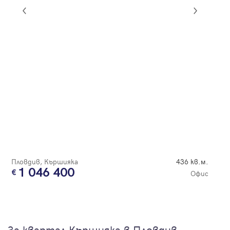
Пловдив, Кършияка
436 кв.м.
1 046 400
Офис
За квартал Кършияка в Пловдив