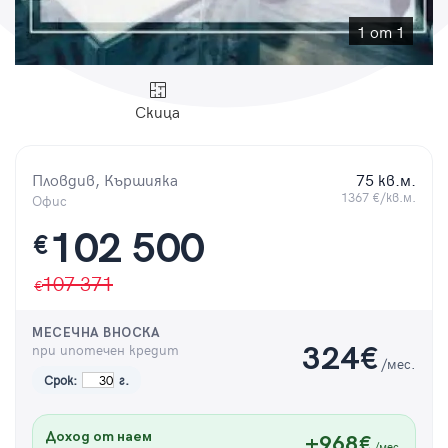
Парола
1 от 1
Скица
Вход с имейл
Пловдив, Кършияка
75 кв.м.
Забравена парола
1367 €/кв.м.
Офис
102 500
€
Регистрация
107 371
МЕСЕЧНА ВНОСКА
при ипотечен кредит
324
€
/мес.
Срок:
г.
Доход от наем
+968€
/мес.