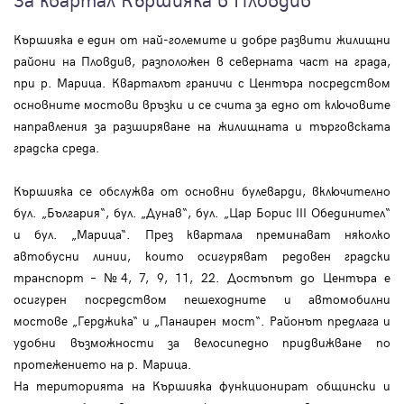
Кършияка е един от най-големите и добре развити жилищни
райони на Пловдив, разположен в северната част на града,
при р. Марица. Кварталът граничи с Центъра посредством
основните мостови връзки и се счита за едно от ключовите
направления за разширяване на жилищната и търговската
градска среда.
Кършияка се обслужва от основни булеварди, включително
бул. „България“, бул. „Дунав“, бул. „Цар Борис III Обединител“
и бул. „Марица“. През квартала преминават няколко
автобусни линии, които осигуряват редовен градски
транспорт – №4, 7, 9, 11, 22. Достъпът до Центъра е
осигурен посредством пешеходните и автомобилни
мостове „Герджика“ и „Панаирен мост“. Районът предлага и
удобни възможности за велосипедно придвижване по
протежението на р. Марица.
На територията на Кършияка функционират общински и