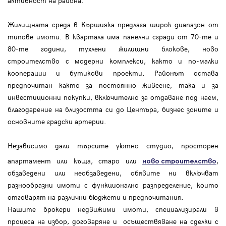
активност на района.
Жилищната среда в Кършияка предлага широк диапазон от
типове имоти. В квартала има панелни сгради от 70-те и
80-те години, тухлени жилищни блокове, ново
строителство с модерни комплекси, както и по-малки
кооперации и бутикови проекти. Районът остава
предпочитан както за постоянно живеене, така и за
инвестиционни покупки, включително за отдаване под наем,
благодарение на близостта си до Центъра, бизнес зоните и
основните градски артерии.
Независимо дали търсите уютно студио, просторен
апартамент или къща, старо или
,
ново строителство
обзаведени или необзаведени, обявите ни включват
разнообразни имоти с функционално разпределение, които
отговарят на различни бюджети и предпочитания.
Нашите брокери недвижими имоти, специализирали в
процеса на избор, договаряне и осъществяване на сделки с