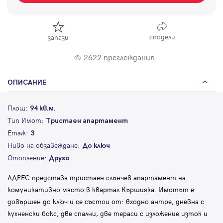
сподели
запази
2622 преглеждания
ОПИСАНИЕ
Площ:
94 кв.м.
Тип Имот:
Тристаен апартамент
Етаж:
3
Ниво на обзавеждане:
До ключ
Отопление:
Друго
АДРЕС представя тристаен слънчев апартамент на
комуникативно място в квартал Кършияка. Имотът е
довършен до ключ и се състои от: входно антре, дневна с
кухненски бокс, две спални, две тераси с изложение изток и