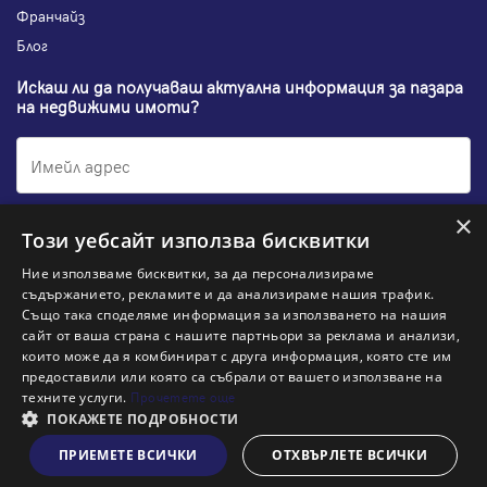
Франчайз
Блог
Искаш ли да получаваш актуална информация за пазара
на недвижими имоти?
×
Абонирам се
Този уебсайт използва бисквитки
Ние използваме бисквитки, за да персонализираме
съдържанието, рекламите и да анализираме нашия трафик.
Също така споделяме информация за използването на нашия
НАЙ-ПОПУЛЯРНИ ТЪРСЕНИЯ:
сайт от ваша страна с нашите партньори за реклама и анализи,
които може да я комбинират с друга информация, която сте им
предоставили или която са събрали от вашето използване на
Общи условия
Политика за "бисквитки"
Политики за поверителност
Политика по качеството
техните услуги.
Прочетете още
Информация по ЗЗЛПСПООИН
ПОКАЖЕТЕ ПОДРОБНОСТИ
ново
Пиши ни
Заяви оглед
ПРИЕМЕТЕ ВСИЧКИ
ОТХВЪРЛЕТЕ ВСИЧКИ
© 2026 Адрес, All rights reserved. Website by
& VJSoft
Kipo