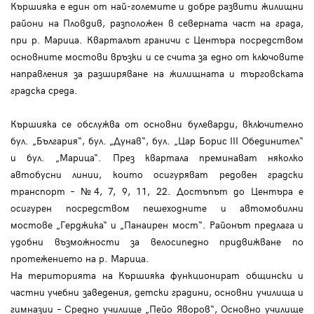
Кършияка е един от най-големите и добре развити жилищни
райони на Пловдив, разположен в северната част на града,
при р. Марица. Кварталът граничи с Центъра посредством
основните мостови връзки и се счита за едно от ключовите
направления за разширяване на жилищната и търговската
градска среда.
Кършияка се обслужва от основни булеварди, включително
бул. „България“, бул. „Дунав“, бул. „Цар Борис III Обединител“
и бул. „Марица“. През квартала преминават няколко
автобусни линии, които осигуряват редовен градски
транспорт – №4, 7, 9, 11, 22. Достъпът до Центъра е
осигурен посредством пешеходните и автомобилни
мостове „Герджика“ и „Панаирен мост“. Районът предлага и
удобни възможности за велосипедно придвижване по
протежението на р. Марица.
На територията на Кършияка функционират общински и
частни учебни заведения, детски градини, основни училища и
гимназии – Средно училище „Пейо Яворов“, Основно училище