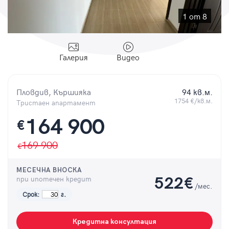
Парола
1 от 8
Галерия
Видео
Вход с имейл
Пловдив, Кършияка
94 кв.м.
Забравена парола
1754 €/кв.м.
Тристаен апартамент
164 900
€
Регистрация
169 900
МЕСЕЧНА ВНОСКА
при ипотечен кредит
522
€
/мес.
Срок:
г.
Кредитна консултация