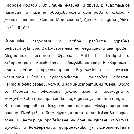
„Йордан Йовков“, ОУ „Райна Княгиня“ и други. В квартала се
намират и частни образователни центрове и школи –
Детски център „Слънце Монтесори", Детска градина „Мечо
Пух” и други.
Кършияка разполага с добре развита здравна
инфраструктура, включваща частни медицински центрове –
Медицински център „Фрабал”, ДКЦ III Пловдив и
лаборатории. Търговската и обслужваща среда в квартала е
също добре структурирана. Разположени са големи
хранителни вериги, супермаркети и търговски обекти,
както и офис сгради, услуги и административни звена. Около
р. Марица са оформени зелени алеи и пешеходни и
междублокови пространства, подходящи за спорт и отдих.
В непосредствена близост се намира Международният
панаир Пловдив, който функционира като ключова бизнес
зона и център за провеждане на специализирани събития,
изложби и конференции, допринасяйки за икономическата