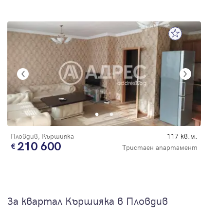
Пловдив, Кършияка
117 кв.м.
210 600
Тристаен апартамент
За квартал Кършияка в Пловдив