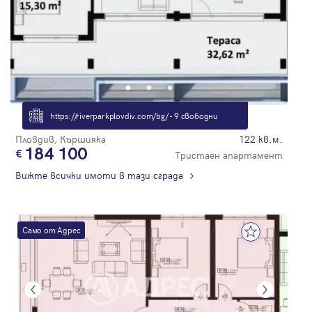
https://riverparkplovdiv.com/bg/ - 9 свободни
Пловдив, Кършияка
122 кв.м.
184 100
Тристаен апартамент
Вижте всички имоти в тази сграда
Само от Адрес