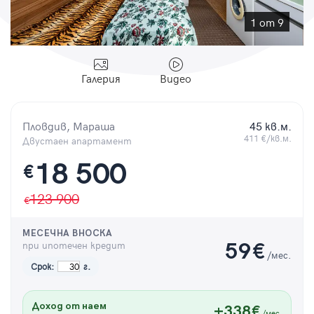
Парола
1 от 9
Галерия
Видео
Вход с имейл
Пловдив, Мараша
45 кв.м.
Забравена парола
411 €/кв.м.
Двустаен апартамент
18 500
€
Регистрация
123 900
МЕСЕЧНА ВНОСКА
при ипотечен кредит
59
€
/мес.
Срок:
г.
Доход от наем
+338€
/мес.