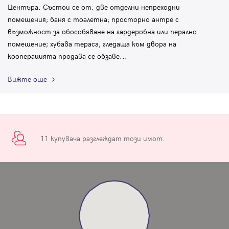
Центъра. Състои се от: две отделни непреходни
помещения; баня с тоалетна; просторно антре с
възможност за обособяване на гардеробна или перално
помещение; хубава тераса, гледаща към двора на
кооперацията продава се обзаве
...
Вижте още
11 купувача разглеждат този имот.