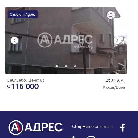
Само от Адрес
Севлиево, Център
250 кв.м.
115 000
Къща/Вила
Свържете се с нас: