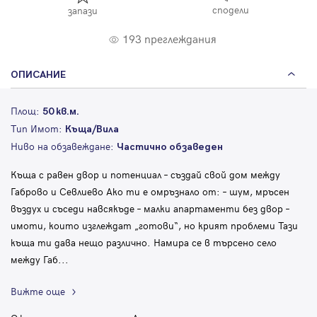
сподели
запази
193 преглеждания
ОПИСАНИЕ
Площ:
50 кв.м.
Тип Имот:
Къща/Вила
Ниво на обзавеждане:
Частично обзаведен
Къща с равен двор и потенциал – създай свой дом между
Габрово и Севлиево Ако ти е омръзнало от: – шум, мръсен
въздух и съседи навсякъде – малки апартаменти без двор –
имоти, които изглеждат „готови“, но крият проблеми Тази
къща ти дава нещо различно. Намира се в търсено село
между Габ
...
Вижте още