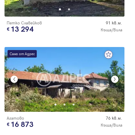
Петко Славейков
91 кв.м.
13 294
Къща/Вила
Само от Адрес
Агатово
76 кв.м.
16 873
Къща/Вила