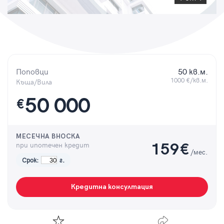
Парола
Вход с имейл
Поповци
50 кв.м.
1000 €/кв.м.
Къща/Вила
50 000
Забравена парола
€
Регистрация
МЕСЕЧНА ВНОСКА
при ипотечен кредит
159
€
/мес.
Срок:
г.
Кредитна консултация