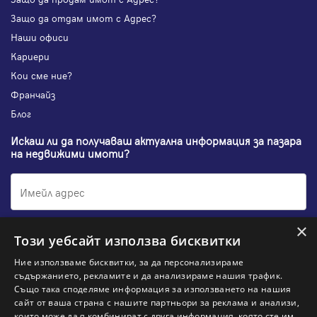
Защо да отдам имот с Адрес?
Наши офиси
Кариери
Кои сме ние?
Франчайз
Блог
Искаш ли да получаваш актуална информация за пазара
на недвижими имоти?
×
Абонирам се
Този уебсайт използва бисквитки
Ние използваме бисквитки, за да персонализираме
съдържанието, рекламите и да анализираме нашия трафик.
Също така споделяме информация за използването на нашия
НАЙ-ПОПУЛЯРНИ ТЪРСЕНИЯ:
сайт от ваша страна с нашите партньори за реклама и анализи,
които може да я комбинират с друга информация, която сте им