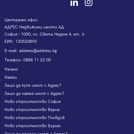
Централен офис:
АДРЕС Недвижими имоти АД
София - 1000, пл. Света Неделя 4, ет. 6
ЕИК: 130520890
Е-mail:
address@address.bg
Телефон:
0888 11 22 00
Начало
Наеми
Защо да купя имот с Адрес?
Защо да наема имот с Адрес?
Ново строителство София
Ново строителство Варна
Ново строителство Пловдив
Ново строителство Бургас
Защо да продам имот с Адрес?