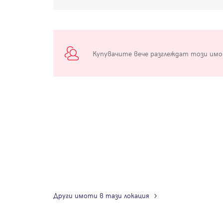
Купувачите вече разглеждат този им
Други имоти в тази локация