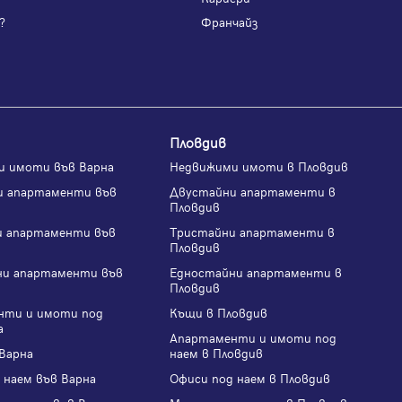
?
Франчайз
Пловдив
и имоти във Варна
Недвижими имоти в Пловдив
и апартаменти във
Двустайни апартаменти в
Пловдив
и апартаменти във
Тристайни апартаменти в
Пловдив
ни апартаменти във
Едностайни апартаменти в
Пловдив
нти и имоти под
Къщи в Пловдив
а
Апартаменти и имоти под
Варна
наем в Пловдив
 наем във Варна
Офиси под наем в Пловдив