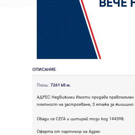
ОПИСАНИЕ
Площ:
7261 кв.м.
АДРЕС Недвижими Имоти продава правоъгълен па
плътност на застрояване, 3 етажа за жилищно 
Обади се СЕГА и цитирай този код 144398.
Оферта от партньор на Адрес