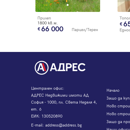
Прилеп
1800 кв.м.
6
66 000
Парцел/Терен
Едно
Централен офис:
Начало
АДРЕС Недвижими имоти АД
Защо да куп
София - 1000, пл. Света Неделя 4,
Ново стро
ет. 6
Ново строи
ЕИК: 130520890
Защо да пр
Е-mail:
address@address.bg
Наши офис