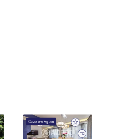
е
Само от Адрес