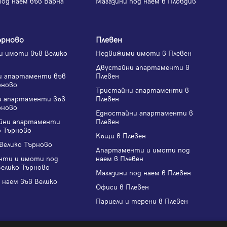
под наем във Варна
Магазини под наем в Пловдив
ърново
Плевен
 имоти във Велико
Недвижими имоти в Плевен
Двустайни апартаменти в
и апартаменти във
Плевен
рново
Тристайни апартаменти в
и апартаменти във
Плевен
рново
Едностайни апартаменти в
йни апартаменти
Плевен
о Търново
Къщи в Плевен
Велико Търново
Апартаменти и имоти под
нти и имоти под
наем в Плевен
Велико Търново
Магазини под наем в Плевен
 наем във Велико
Офиси в Плевен
Парцели и терени в Плевен