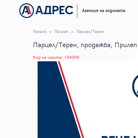
Агенция на годината
Начало
Прилеп
Парцел/Терен
Парцел/Терен, продажба, Прилеп
Код на имота: 144398