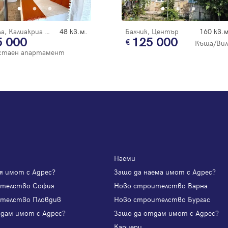
Вход с имейл
Топола, Калиакриа Гардънс
48 кв.м.
Балчик, Център
160 кв.м
5 000
125 000
Забравена парола
Къща/Вил
стаен апартамент
Регистрация
Наеми
я имот с Адрес?
Защо да наема имот с Адрес?
ителство София
Ново строителство Варна
телство Пловдив
Ново строителство Бургас
одам имот с Адрес?
Защо да отдам имот с Адрес?
и
Кариери