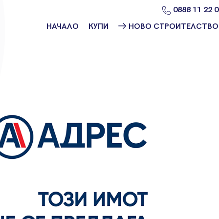
0888 11 22 
НАЧАЛО
КУПИ
НОВО СТРОИТЕЛСТВО
Намери
Ново
имот
строителство
София
Защо да купя
имот с
Ново
Адрес?
строителство
Варна
Ново
строителство
Пловдив
Ново
строителство
Бургас
Проекти ново
строителство