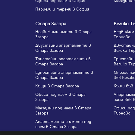
Офиси под наем в София
Магазини 
Парцели и терени в София
Стара Загора
Велико Т
Недвижими имоти в Стара
Недвижими
Загора
Търново
Двустайни апартаменти в
Двустайн
Стара Загора
Велико Тъ
Тристайни апартаменти в
Тристайн
Стара Загора
Велико Тъ
Едностайни апартаменти в
Многоста
Стара Загора
във Велик
Къщи в Стара Загора
Къщи във 
Офиси под наем в Стара
Апартаме
Загора
наем във 
Магазини под наем в Стара
Офиси под
Загора
Търново
Апартаменти и имоти под
наем в Стара Загора