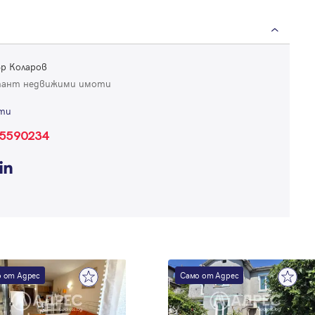
Вход
Влезте с профила си, за да разгледате повече снимки и да получит
по-подробна информация.
р Коларов
тант недвижими имоти
Продължи с Facebook
ти
5590234
Продължи с Google
Успех!
Успех!
или влезте с имейл
Благодарим ви! Проверете имейл адрес си, за да активирате
Благодарим ви! Очаквайте скоро да се свържем с вас!
регистрацията.
Имейл
Парола
 от Адрес
Само от Адрес