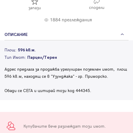
сподели
запази
1884 преглеждания
ОПИСАНИЕ
Площ:
596 кв.м.
Тип Имот:
Парцел/Терен
Адрес предлага за продажба урегулиран поземлен имот, площ
596 кв.м, находящ се в "Узунджака" - гр. Приморско.
Обади се СЕГА и цитирай този код 444345.
Купувачите вече разглеждат този имот.