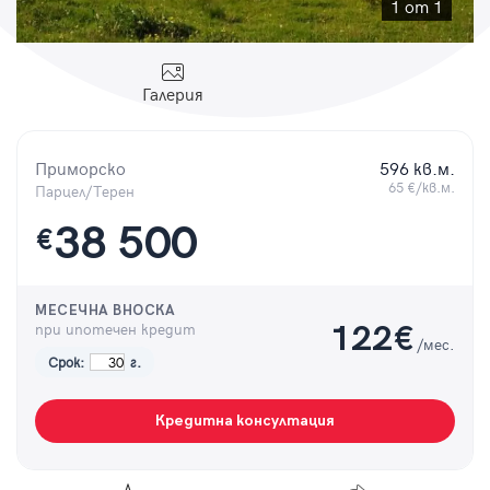
Парола
1 от 1
Галерия
Вход с имейл
Приморско
596 кв.м.
65 €/кв.м.
Парцел/Терен
Забравена парола
38 500
€
Регистрация
МЕСЕЧНА ВНОСКА
при ипотечен кредит
122
€
/мес.
Срок:
г.
Кредитна консултация