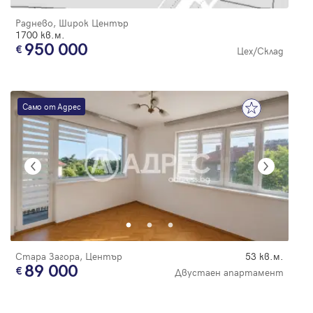
Раднево, Широк Център
1700 кв.м.
950 000
Цех/Склад
Само от Адрес
Стара Загора, Център
53 кв.м.
89 000
Двустаен апартамент