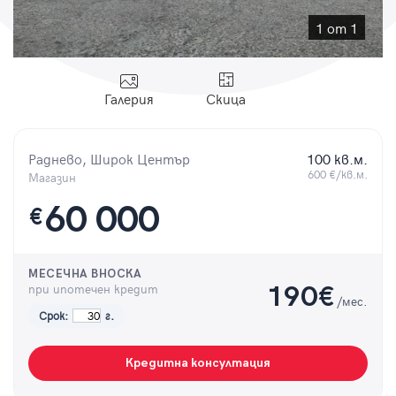
Парола
1 от 1
Галерия
Скица
Вход с имейл
Раднево, Широк Център
100 кв.м.
Забравена парола
600 €/кв.м.
Магазин
60 000
€
Регистрация
МЕСЕЧНА ВНОСКА
при ипотечен кредит
190
€
/мес.
Срок:
г.
Кредитна консултация