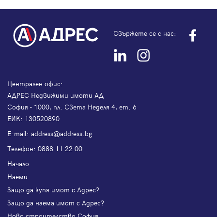
Свържете се с нас:
Централен офис:
АДРЕС Недвижими имоти АД
София - 1000, пл. Света Неделя 4, ет. 6
ЕИК: 130520890
Е-mail:
address@address.bg
Телефон:
0888 11 22 00
Начало
Наеми
Защо да купя имот с Адрес?
Защо да наема имот с Адрес?
Ново строителство София