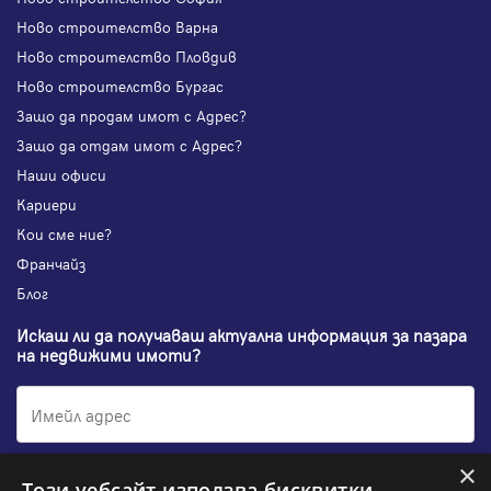
Ново строителство Варна
Ново строителство Пловдив
Ново строителство Бургас
Защо да продам имот с Адрес?
Защо да отдам имот с Адрес?
Наши офиси
Кариери
Кои сме ние?
Франчайз
Блог
Искаш ли да получаваш актуална информация за пазара
на недвижими имоти?
×
Абонирам се
Този уебсайт използва бисквитки