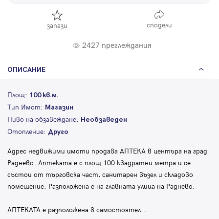
сподели
запази
2427 преглеждания
ОПИСАНИЕ
Площ:
100 кв.м.
Тип Имот:
Магазин
Ниво на обзавеждане:
Необзаведен
Отопление:
Друго
Адрес недвижими имоти продава АПТЕКА в центъра на град
Раднево. Аптеката е с площ 100 квадратни метра и се
състои от търговска част, санитарен възел и складово
помещение. Разположена е на главната улица на Раднево.
АПТЕКАТА е разположена в самостоятел
...