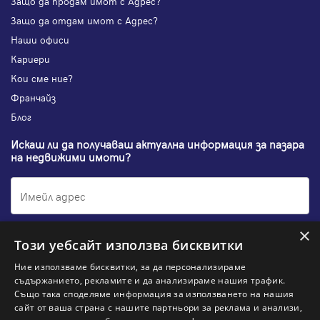
Защо да продам имот с Адрес?
Защо да отдам имот с Адрес?
Наши офиси
Кариери
Кои сме ние?
Франчайз
Блог
Искаш ли да получаваш актуална информация за пазара
на недвижими имоти?
×
Абонирам се
Този уебсайт използва бисквитки
Ние използваме бисквитки, за да персонализираме
съдържанието, рекламите и да анализираме нашия трафик.
Също така споделяме информация за използването на нашия
НАЙ-ПОПУЛЯРНИ ТЪРСЕНИЯ:
сайт от ваша страна с нашите партньори за реклама и анализи,