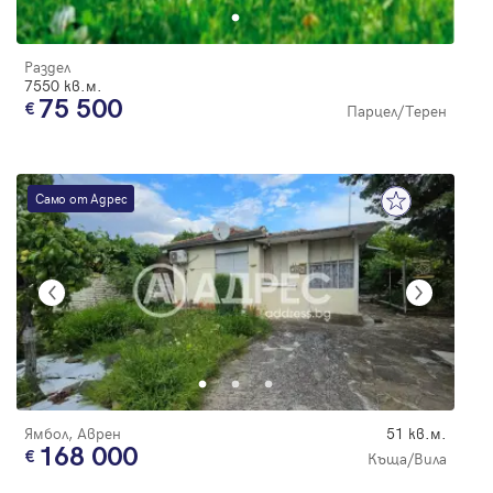
Раздел
7550 кв.м.
75 500
Парцел/Терен
Само от Адрес
Ямбол, Аврен
51 кв.м.
168 000
Къща/Вила