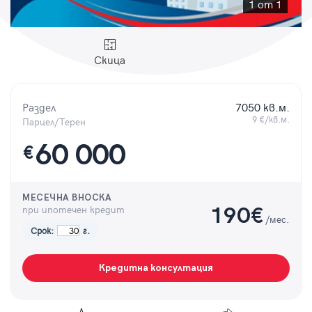
Парола
1 от 1
Скица
Вход с имейл
Раздел
7050 кв.м.
9 €/кв.м.
Парцел/Терен
Забравена парола
60 000
€
Регистрация
МЕСЕЧНА ВНОСКА
при ипотечен кредит
190
€
/мес.
Срок:
г.
Кредитна консултация