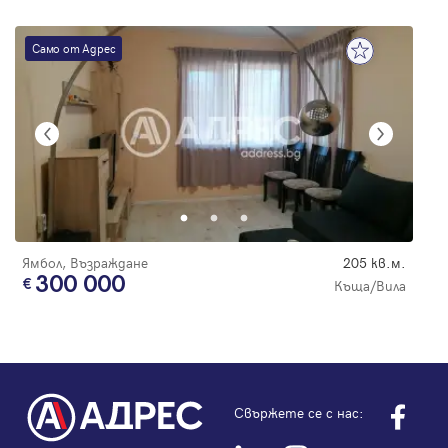
Само от Адрес
Ямбол, Възраждане
205 кв.м.
300 000
Къща/Вила
Свържете се с нас: