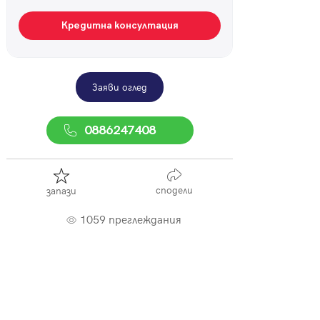
Кредитна консултация
Заяви оглед
0886247408
сподели
запази
1059 преглеждания