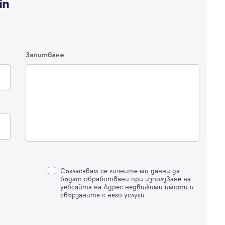
по-подробна информация.
Продължи с Facebook
Запитване
Продължи с Google
Успех!
Успех!
или влезте с имейл
Благодарим ви! Проверете имейл адрес си, за да активирате
Благодарим ви! Очаквайте скоро да се свържем с вас!
регистрацията.
Имейл
Парола
Съгласявам се личните ми данни да
бъдат обработвани при използване на
уебсайта на Адрес недвижими имоти и
свързаните с него услуги.
Вход с имейл