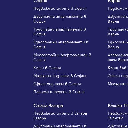
София
Варна
Недвижими имоти в София
Недвижим
Двустайни апартаменти в
Двустайн
София
Варна
Тристайни апартаменти в
Тристайн
София
Варна
Едностайни апартаменти в
Едностай
София
Варна
Многостайни апартаменти в
Апартаме
София
наем Варн
Къщи в София
Къщи във 
Магазини под наем в София
Офиси под
Офиси под наем в София
Магазини 
Парцели и терени в София
Стара Загора
Велико Т
Недвижими имоти в Стара
Недвижими
Загора
Търново
Двустайни апартаменти в
Двустайн