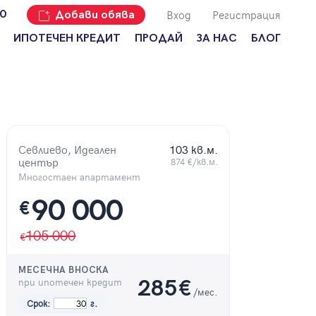
Вход
Регистрация
00
Добави обява
ИПОТЕЧЕН КРЕДИТ
ПРОДАЙ
ЗА НАС
БЛОГ
Добави
Наши офиси
За продавачи
обява
Кариери
За купувачи
Защо да
продам
Кои сме ние?
Ипотечно
имот с
кредитиране
Адрес?
Севлиево, Идеален
103 кв.м.
Мениджмънт
център
874 €/кв.м.
За
наемодатели
Многостаен апартамент
Address Run
90 000
За
€
Франчайз
наематели
Често
105 000
Анализ на
задавани
пазара
въпроси
МЕСЕЧНА ВНОСКА
Новини
при ипотечен кредит
285
€
/мес.
Срок:
г.