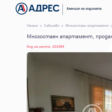
Агенция на годината
Начало
Севлиево
Многостаен апартамент
Многостаен апартамент, продаж
Код на имота: 626584