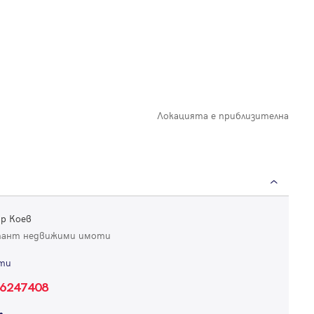
Локацията е приблизителна
р Коев
тант недвижими имоти
ти
Вход
6247408
Влезте с профила си, за да разгледате повече снимки и да получит