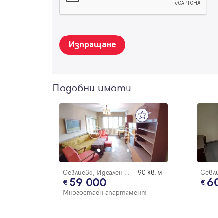
Изпращане
Подобни имоти
Севлиево, Идеален център
90 кв.м.
59 000
6
Многостаен апартамент