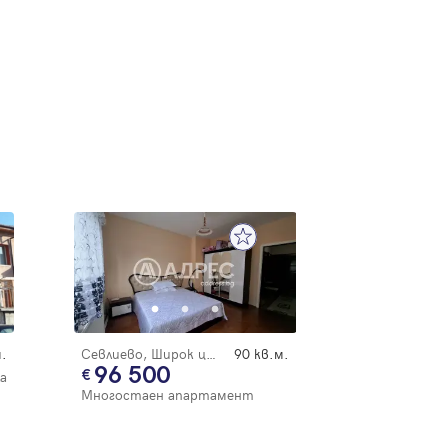
.
Севлиево, Широк център
90 кв.м.
96 500
а
Многостаен апартамент