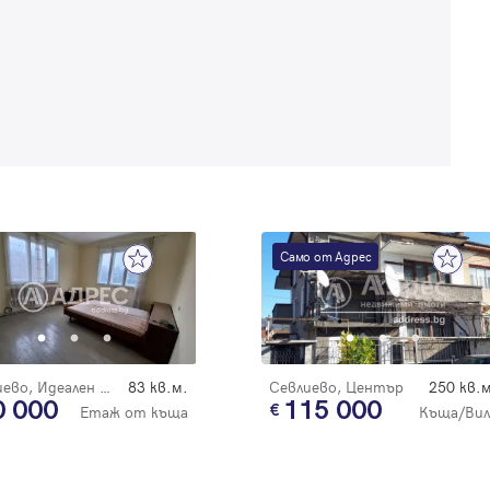
Забравена парола
Регистрация
Само от Адрес
Севлиево, Идеален център
83 кв.м.
Севлиево, Център
250 кв.м
0 000
115 000
Етаж от къща
Къща/Вил