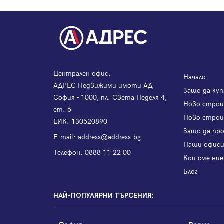
Централен офис:
Начало
АДРЕС Недвижими имоти АД
Защо да куп
София - 1000, пл. Света Неделя 4,
Ново стро
ет. 6
Ново строи
ЕИК: 130520890
Защо да пр
Е-mail:
address@address.bg
Наши офис
Телефон:
0888 11 22 00
Кои сме ние
Блог
НАЙ-ПОПУЛЯРНИ ТЪРСЕНИЯ: