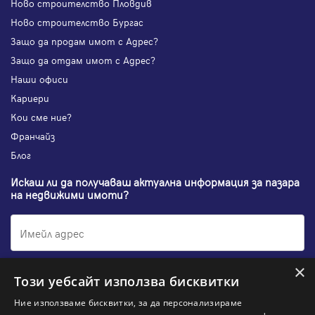
Ново строителство Пловдив
Ново строителство Бургас
Защо да продам имот с Адрес?
Защо да отдам имот с Адрес?
Наши офиси
Кариери
Кои сме ние?
Франчайз
Блог
Искаш ли да получаваш актуална информация за пазара
на недвижими имоти?
×
Абонирам се
Този уебсайт използва бисквитки
Ние използваме бисквитки, за да персонализираме