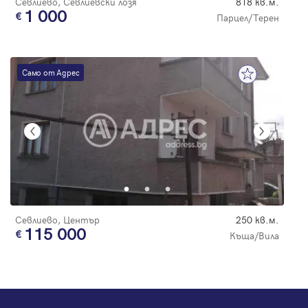
Севлиево, Севлиевски лозя
818 кв.м.
1 000
Парцел/Терен
Само от Адрес
Севлиево, Център
250 кв.м.
115 000
Къща/Вила