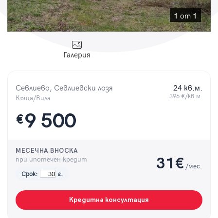
Парола
1 от 1
Галерия
Вход с имейл
Севлиево, Севлиевски лозя
24 кв.м.
Забравена парола
396 €/кв.м.
Къща/Вила
9 500
€
Регистрация
МЕСЕЧНА ВНОСКА
при ипотечен кредит
31
€
/мес.
Срок:
г.
Кредитна консултация