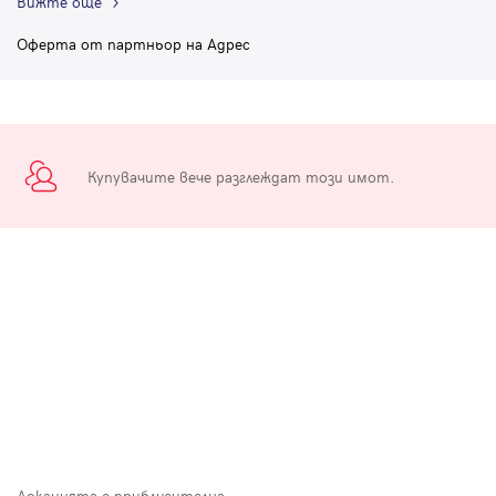
Вижте още
Оферта от партньор на Адрес
Купувачите вече разглеждат този имот.
Локацията е приблизителна