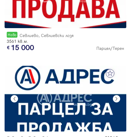
Новo
Севлиево, Севлиевски лозя
3561 кв.м.
15 000
Парцел/Терен