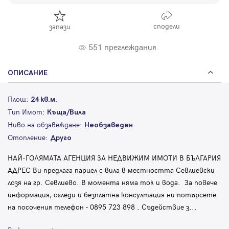
сподели
запази
551 преглеждания
ОПИСАНИЕ
Площ:
24 кв.м.
Тип Имот:
Къща/Вила
Ниво на обзавеждане:
Необзаведен
Отопление:
Друго
НАЙ-ГОЛЯМАТА АГЕНЦИЯ ЗА НЕДВИЖИМ ИМОТИ В БЪЛГАРИЯ
АДРЕС Ви предлага парцел с вила в местността Севлиевски
лозя на гр. Севлиево. В момента няма ток и вода. За повече
информация, огледи и безплатна консултация ни потърсете
на посочения телефон - 0895 723 898 . Съдействие з
...