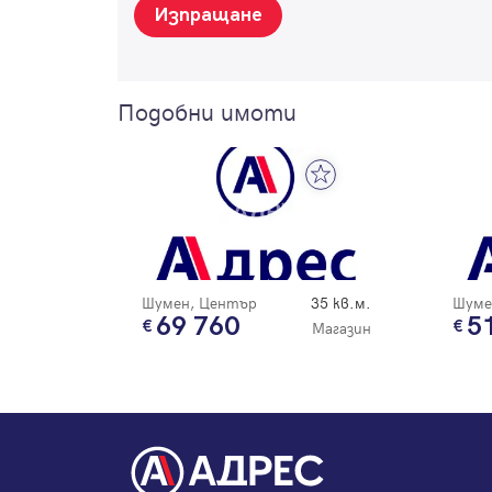
Изпращане
Подобни имоти
Шумен, Център
35 кв.м.
Шуме
69 760
5
Магазин