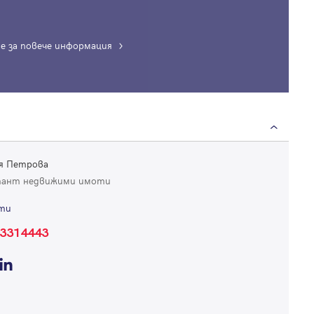
е за повече информация
Вход
Влезте с профила си, за да разгледате повече снимки и да получит
по-подробна информация.
я Петрова
Продължи с Facebook
тант недвижими имоти
ти
Продължи с Google
3314443
Успех!
Успех!
или влезте с имейл
Благодарим ви! Проверете имейл адрес си, за да активирате
Благодарим ви! Очаквайте скоро да се свържем с вас!
регистрацията.
Имейл
Парола