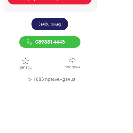
Заяви оглед
0893314443
сподели
запази
1883 преглеждания