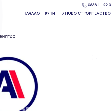
0888 11 22 
НАЧАЛО
КУПИ
НОВО СТРОИТЕЛСТВО
Намери
Ново
имот
строителство
София
Център
Защо да купя
имот с
Ново
Адрес?
строителство
Варна
Ново
строителство
Пловдив
Ново
строителство
Бургас
Проекти ново
строителство