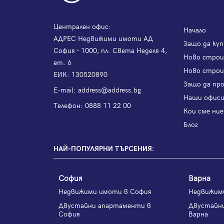
Централен офис:
Начало
АДРЕС Недвижими имоти АД
Защо да куп
София - 1000, пл. Света Неделя 4,
Ново стро
ет. 6
Ново строи
ЕИК: 130520890
Защо да пр
Е-mail:
address@address.bg
Наши офис
Телефон:
0888 11 22 00
Кои сме ние
Блог
НАЙ-ПОПУЛЯРНИ ТЪРСЕНИЯ:
София
Варна
Недвижими имоти в София
Недвижим
Двустайни апартаменти в
Двустайн
София
Варна