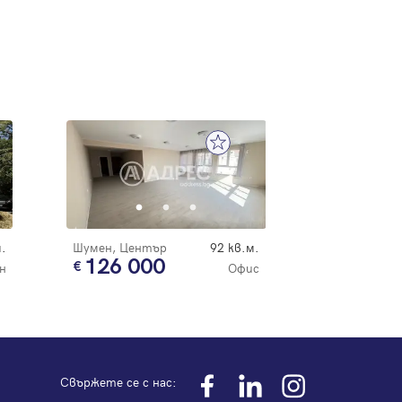
.
Шумен, Център
92 кв.м.
126 000
н
Офис
Свържете се с нас: