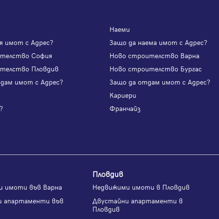
Наеми
я имот с Адрес?
Защо да наема имот с Адрес?
ителство София
Ново строителство Варна
телство Пловдив
Ново строителство Бургас
одам имот с Адрес?
Защо да отдам имот с Адрес?
и
Кариери
?
Франчайз
Пловдив
и имоти във Варна
Недвижими имоти в Пловдив
и апартаменти във
Двустайни апартаменти в
Пловдив