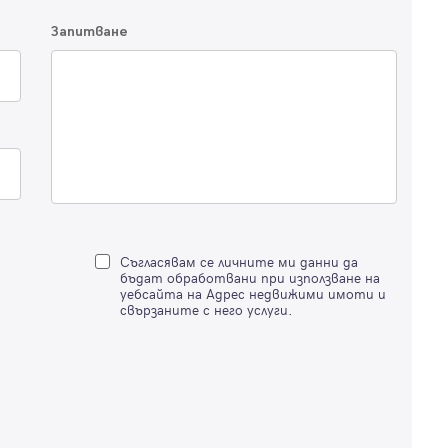
Запитване
Вход с имейл
Забравена парола
Регистрация
Съгласявам се личните ми данни да
бъдат обработвани при използване на
уебсайта на Адрес недвижими имоти и
свързаните с него услуги.