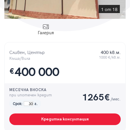
Парола
1 от 18
Галерия
Вход с имейл
Сливен, Център
400 кв.м.
Забравена парола
1000 €/кв.м.
Къща/Вила
400 000
€
Регистрация
МЕСЕЧНА ВНОСКА
при ипотечен кредит
1265
€
/мес.
Срок:
г.
Кредитна консултация