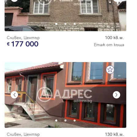
Сливен, Център
100 кв.м.
177 000
Етаж от къща
Сливен, Център
130 кв.м.