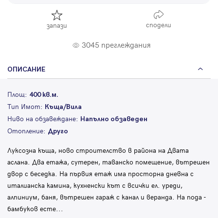
сподели
запази
3045 преглеждания
ОПИСАНИЕ
Площ:
400 кв.м.
Тип Имот:
Къща/Вила
Ниво на обзавеждане:
Напълно обзаведен
Отопление:
Друго
Луксозна къща, ново строителство в района на Двата
аслана. Два етажа, сутерен, таванско помещение, вътрешен
двор с беседка. На първия етаж има просторна дневна с
италианска камина, кухненски кът с всички ел. уреди,
алпиниум, баня, вътрешен гараж с канал и веранда. На пода -
бамбуков есте
...