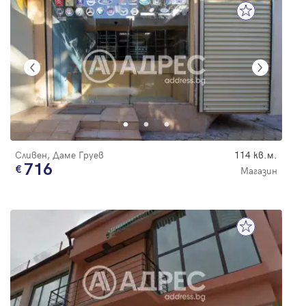
Сливен, Даме Груев
114 кв.м.
716
Магазин