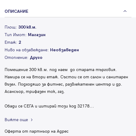
ОПИСАНИЕ
Площ:
300 кв.м.
Тип Имот:
Магазин
Етаж:
2
Ниво на обзавеждане:
Необзаведен
Отопление:
Друго
Помещение 300 кв.м. под наем до старата търговия.
Намира се на втори етаж. Състои се от салон и санитарен
възел. Подходящо за фитнес, развлекателен център и др.
Асансьор, трифазен ток, газ.
Обади се СЕГА и цитирай този код 32178
...
Вижте още
Оферта от партньор на Адрес