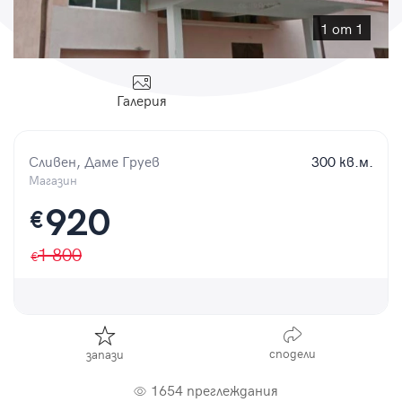
Парола
1 от 1
Галерия
Вход с имейл
Сливен, Даме Груев
300 кв.м.
Забравена парола
Магазин
920
€
Регистрация
1 800
сподели
запази
1654 преглеждания