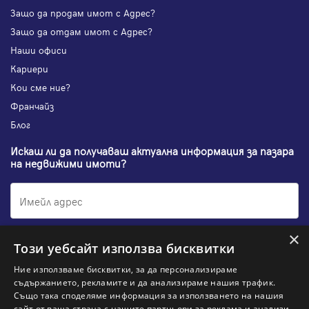
Защо да продам имот с Адрес?
Защо да отдам имот с Адрес?
Наши офиси
Кариери
Кои сме ние?
Франчайз
Блог
Искаш ли да получаваш актуална информация за пазара
на недвижими имоти?
×
Абонирам се
Този уебсайт използва бисквитки
Ние използваме бисквитки, за да персонализираме
съдържанието, рекламите и да анализираме нашия трафик.
Също така споделяме информация за използването на нашия
НАЙ-ПОПУЛЯРНИ ТЪРСЕНИЯ:
сайт от ваша страна с нашите партньори за реклама и анализи,