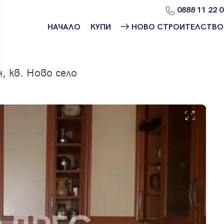
0888 11 22 
НАЧАЛО
КУПИ
НОВО СТРОИТЕЛСТВО
Намери
Ново
имот
строителство
София
 кв. Ново село
Защо да купя
имот с
Ново
Адрес?
строителство
Варна
Ново
строителство
Пловдив
Ново
строителство
Бургас
Проекти ново
строителство