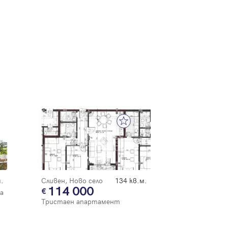
.
Сливен, Ново село
134 кв.м.
114 000
а
Тристаен апартамент