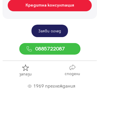
Кредитна консултация
Заяви оглед
0885722087
сподели
запази
1969 преглеждания