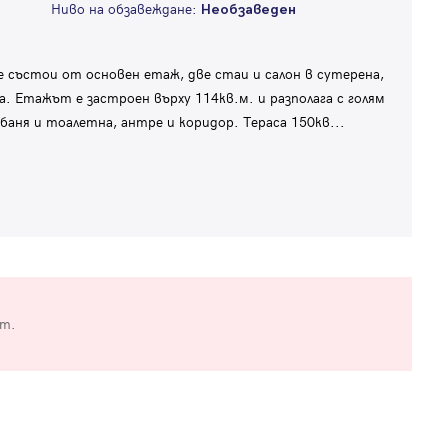
Ниво на обзавеждане:
Необзаведен
състои от основен етаж, две стаи и салон в сутерена,
. Етажът е застроен върху 114кв.м. и разполага с голям
 баня и тоалетна, антре и коридор. Тераса 150кв
...
от.