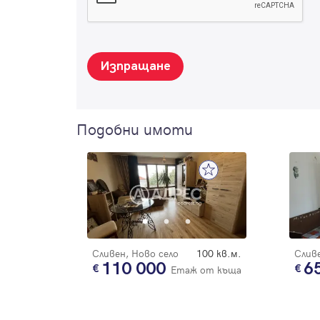
Изпращане
Подобни имоти
Сливен, Ново село
100 кв.м.
Сливе
110 000
6
Етаж от къща