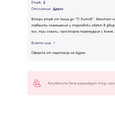
Етаж:
2
Отопление:
Друго
Втори етаж от къща до "П.Хитов". Имотът се 
тавански помещения и търговски обект в двора
хол, три спални, просторна трапезария с кухня,
Вижте още
Оферта от партньор на Адрес
Купувачите вече разглеждат този им