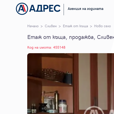
Агенция на годината
Начало
Сливен
Етаж от къща
Ново село
Етаж от къща, продажба, Сливен,
Код на имота: 455148