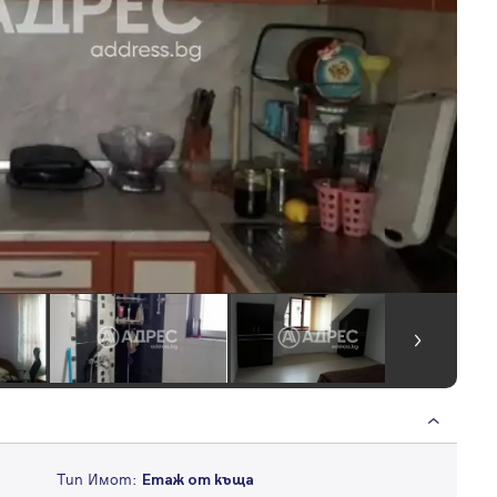
Тип Имот:
Етаж от къща