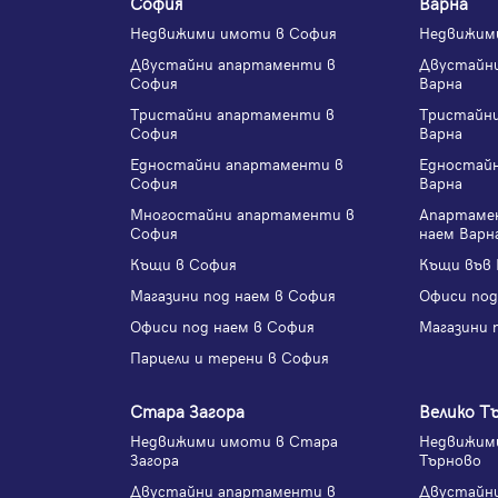
София
Варна
Недвижими имоти в София
Недвижим
Двустайни апартаменти в
Двустайн
София
Варна
Тристайни апартаменти в
Тристайн
София
Варна
Едностайни апартаменти в
Едностай
София
Варна
Многостайни апартаменти в
Апартаме
София
наем Варн
Къщи в София
Къщи във 
Магазини под наем в София
Офиси под
Офиси под наем в София
Магазини 
Парцели и терени в София
Стара Загора
Велико Т
Недвижими имоти в Стара
Недвижими
Загора
Търново
Двустайни апартаменти в
Двустайн