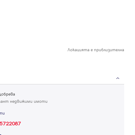
Локацията е приблизителна
Добрева
тант недвижими имоти
ти
Вход
5722087
Влезте с профила си, за да разгледате повече снимки и да получит