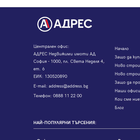
Централен офис:
Начало
АДРЕС Недвижими имоти АД
Защо да куп
София - 1000, пл. Света Неделя 4,
Ново стро
ет. 6
Ново строи
ЕИК: 130520890
Защо да пр
Е-mail:
address@address.bg
Наши офис
Телефон:
0888 11 22 00
Кои сме ние
Блог
НАЙ-ПОПУЛЯРНИ ТЪРСЕНИЯ: