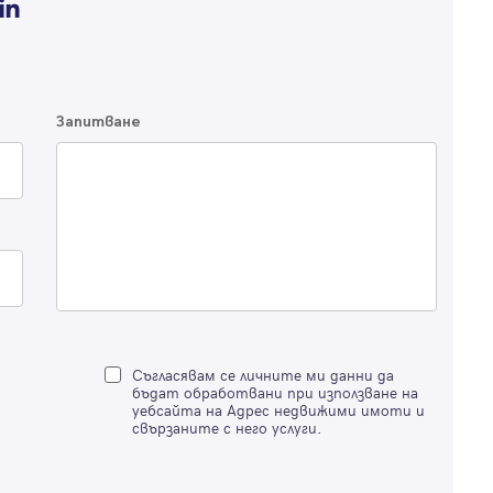
по-подробна информация.
Продължи с Facebook
Запитване
Продължи с Google
Успех!
Успех!
или влезте с имейл
Благодарим ви! Проверете имейл адрес си, за да активирате
Благодарим ви! Очаквайте скоро да се свържем с вас!
регистрацията.
Имейл
Парола
Съгласявам се личните ми данни да
бъдат обработвани при използване на
уебсайта на Адрес недвижими имоти и
свързаните с него услуги.
Вход с имейл