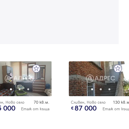
Забравена парола
Регистрация
н, Ново село
70 кв.м.
Сливен, Ново село
130 кв.м
5 000
87 000
Етаж от къща
Етаж от къщ