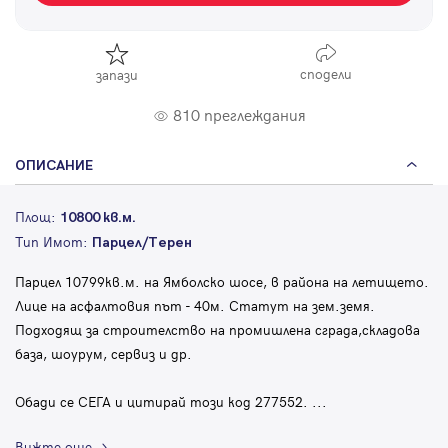
сподели
запази
810 преглеждания
ОПИСАНИЕ
Площ:
10800 кв.м.
Тип Имот:
Парцел/Терен
Парцел 10799кв.м. на Ямболско шосе, в района на летището.
Лице на асфалтовия път - 40м. Статут на зем.земя.
Подходящ за строителство на промишлена сграда,складова
база, шоурум, сервиз и др.
Обади се СЕГА и цитирай този код 277552.
...
Вижте още