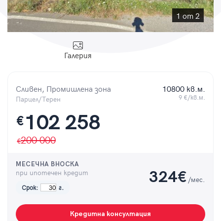
Парола
1 от 2
Галерия
Вход с имейл
Сливен, Промишлена зона
10800 кв.м.
Забравена парола
9 €/кв.м.
Парцел/Терен
102 258
€
Регистрация
200 000
МЕСЕЧНА ВНОСКА
при ипотечен кредит
324
€
/мес.
Срок:
г.
Кредитна консултация