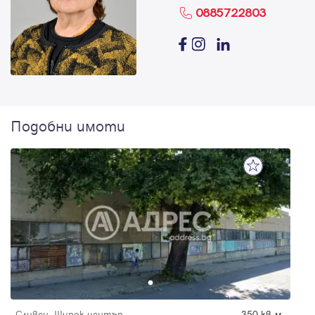
0885722803
Подобни имоти
Сливен, Широк център
350 кв.м.