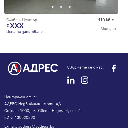
Сливен, Център
410 кв.м.
XXX
Магазин
Цена по запитване
Свържете се с нас:
Централен офис:
АДРЕС Недвижими имоти АД
София - 1000, пл. Света Неделя 4, ет. 6
ЕИК: 130520890
Е-mail:
address@address.bg