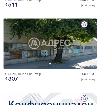
511
Цех/Склад
Сливен, Широк център
200 кв.м.
307
Цех/Склад