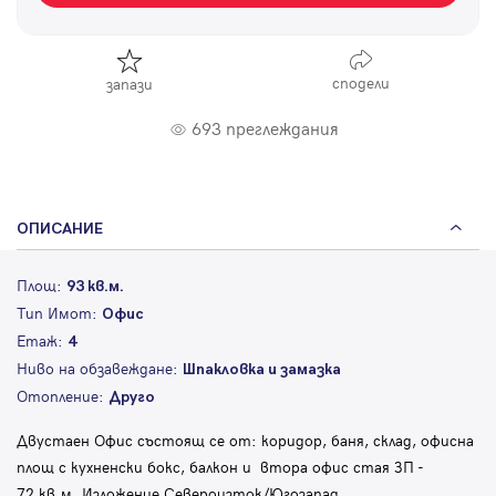
сподели
запази
693 преглеждания
ОПИСАНИЕ
Площ:
93 кв.м.
Тип Имот:
Офис
Етаж:
4
Ниво на обзавеждане:
Шпакловка и замазка
Отопление:
Друго
Двустаен Офис състоящ се от: коридор, баня, склад, офисна
площ с кухненски бокс, балкон и втора офис стая ЗП -
72 кв.м. Изложение Североизток/Югозапад