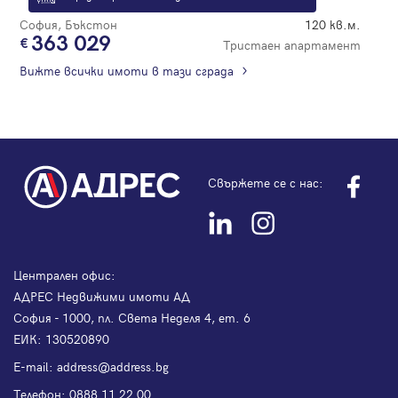
София, Бъкстон
120 кв.м.
363 029
Тристаен апартамент
Вижте всички имоти в тази сграда
Свържете се с нас:
Централен офис:
АДРЕС Недвижими имоти АД
София - 1000, пл. Света Неделя 4, ет. 6
ЕИК: 130520890
Е-mail:
address@address.bg
Телефон:
0888 11 22 00