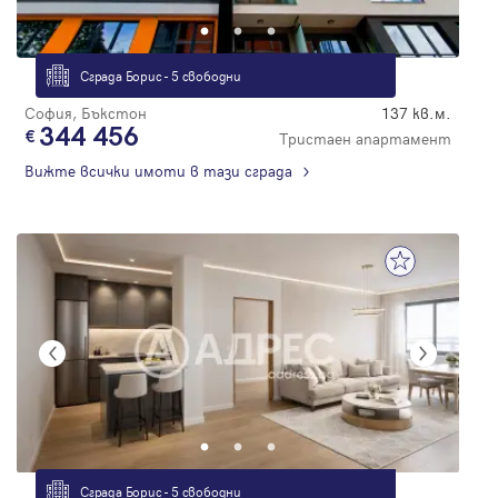
Сграда Борис - 5 свободни
София, Бъкстон
137 кв.м.
344 456
Тристаен апартамент
Вижте всички имоти в тази сграда
Сграда Борис - 5 свободни