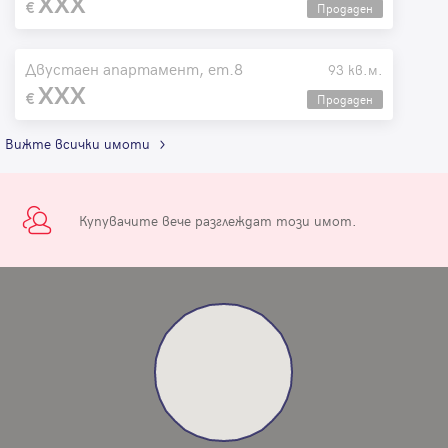
XXX
Продаден
Двустаен апартамент, ет.8
93 кв.м.
XXX
Продаден
Вижте всички имоти
Купувачите вече разглеждат този имот.