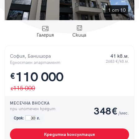
Парола
1 от 10
Галерия
Скица
Вход с имейл
София, Банишора
41 кв.м.
Забравена парола
2683 €/кв.м.
Едностаен апартамент
110 000
€
Регистрация
115 000
МЕСЕЧНА ВНОСКА
при ипотечен кредит
348
€
/мес.
Срок:
г.
Кредитна консултация