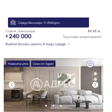
Сграда Банишора - 5 свободни
София, Банишора
84 кв.м.
240 000
Тристаен апартамент
Вижте всички имоти в тази сграда
Намалена цена
Само от Адрес