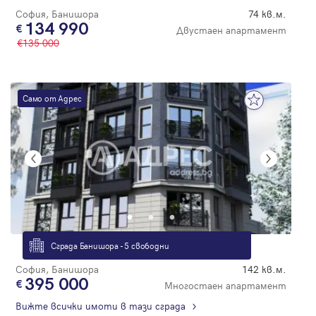
София, Банишора
74 кв.м.
134 990
Двустаен апартамент
135 000
Само от Адрес
Сграда Банишора - 5 свободни
София, Банишора
142 кв.м.
395 000
Многостаен апартамент
Вижте всички имоти в тази сграда