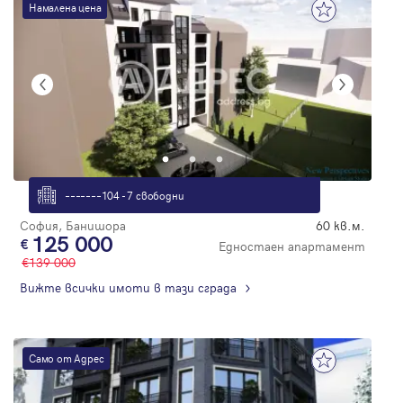
Намалена цена
–––––––104 - 7 свободни
София, Банишора
60 кв.м.
125 000
Едностаен апартамент
139 000
Вижте всички имоти в тази сграда
Само от Адрес