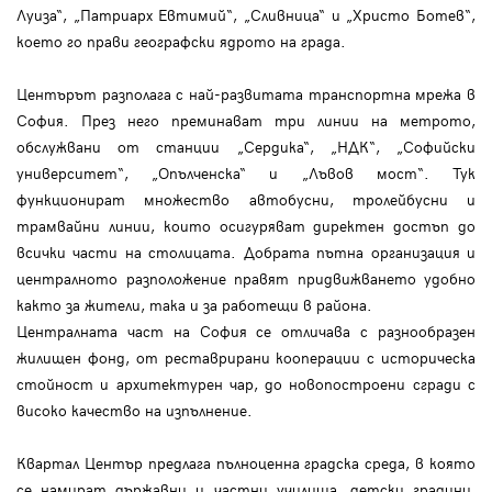
Луиза“, „Патриарх Евтимий“, „Сливница“ и „Христо Ботев“,
което го прави географски ядрото на града.
Центърът разполага с най-развитата транспортна мрежа в
София. През него преминават три линии на метрото,
обслужвани от станции „Сердика“, „НДК“, „Софийски
университет“, „Опълченска“ и „Лъвов мост“. Тук
функционират множество автобусни, тролейбусни и
трамвайни линии, които осигуряват директен достъп до
всички части на столицата. Добрата пътна организация и
централното разположение правят придвижването удобно
както за жители, така и за работещи в района.
Централната част на София се отличава с разнообразен
жилищен фонд, от реставрирани кооперации с историческа
стойност и архитектурен чар, до новопостроени сгради с
високо качество на изпълнение.
Квартал Център предлага пълноценна градска среда, в която
се намират държавни и частни училища, детски градини,