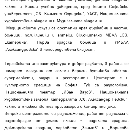
както и висши учебни заведения, сред които Софийски
университет „Св. Климент Охридски“, УАСГ, Националната
художествена академия и Музикалната академия.
Медицинските услуги са достъпни чрез държавни и частни
болници, поликлиники и аптеки, включително МБАЛ „Св.
Екатерина“, Първа градска болница и УМБАЛ
„Александровска“ в непосредствена близост.
Търговската инфраструктура е добре развита, в района се
намират магазини от големи вериги, бутикови обекти,
супермаркети, пазари и ресторанти. Центърът е и
културното средище на София. Тук са разположени
Националният театър „Иван Вазов“, Националната
художествена галерия, катедралата „Св. Александър Невски“,
както и множество театри, галерии и концертни зали.
Въпреки централното си разположение, районът разполага с
разнообразие от зелени площи – Градската градина,
Докторската градина, парковете „Заимов“ и „Борисова