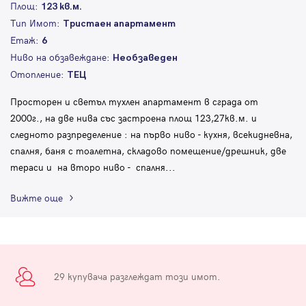
Площ:
123 кв.м.
Тип Имот:
Тристаен апартамент
Етаж:
6
Ниво на обзавеждане:
Необзаведен
Отопление:
ТЕЦ
Просторен и светъл тухлен апартамент в сграда от
2000г., на две нива със застроена площ 123,27кв.м. и
следното разпределение : на първо ниво - кухня, всекидневна,
спалня, баня с тоалетна, складово помещение/дрешник, две
тераси и на второ ниво - спалня
...
Вижте още
29 купувача разглеждат този имот.