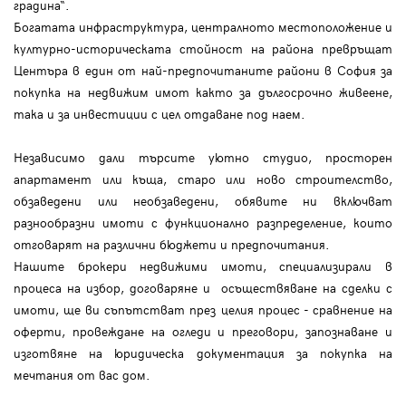
градина“.
Богатата инфраструктура, централното местоположение и
културно-историческата стойност на района превръщат
Центъра в един от най-предпочитаните райони в София за
покупка на недвижим имот както за дългосрочно живеене,
така и за инвестиции с цел отдаване под наем.
Независимо дали търсите уютно студио, просторен
апартамент или къща, старо или ново строителство,
обзаведени или необзаведени, обявите ни включват
разнообразни имоти с функционално разпределение, които
отговарят на различни бюджети и предпочитания.
Нашите брокери недвижими имоти, специализирали в
процеса на избор, договаряне и осъществяване на сделки с
имоти, ще ви съпътстват през целия процес - сравнение на
оферти, провеждане на огледи и преговори, запознаване и
изготвяне на юридическа документация за покупка на
мечтания от вас дом.