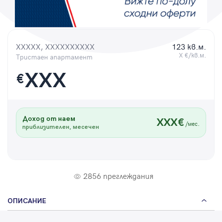
Парола
XXXXX, XXXXXXXXXX
123 кв.м.
X €/кв.м.
Тристаен апартамент
Вход с имейл
XXX
€
Забравена парола
Доход от наем
XXX€
Регистрация
/мес.
приблизителен, месечен
2856 преглеждания
ОПИСАНИЕ