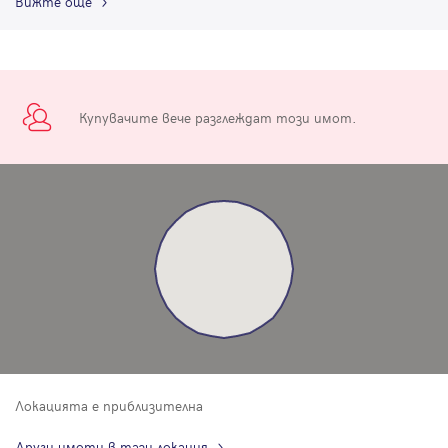
Вижте още
Купувачите вече разглеждат този имот.
Локацията е приблизителна
Други имоти в тази локация