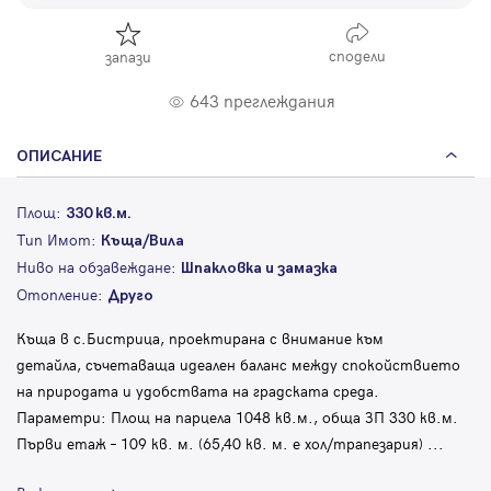
сподели
запази
643 преглеждания
ОПИСАНИЕ
Площ:
330 кв.м.
Тип Имот:
Къща/Вила
Ниво на обзавеждане:
Шпакловка и замазка
Отопление:
Друго
Къща в с.Бистрица, проектирана с внимание към
детайла, съчетаваща идеален баланс между спокойствието
на природата и удобствата на градската среда.
Параметри: Площ на парцела 1048 кв.м., обща ЗП 330 кв.м.
Първи етаж – 109 кв. м. (65,40 кв. м. е хол/трапезария)
...