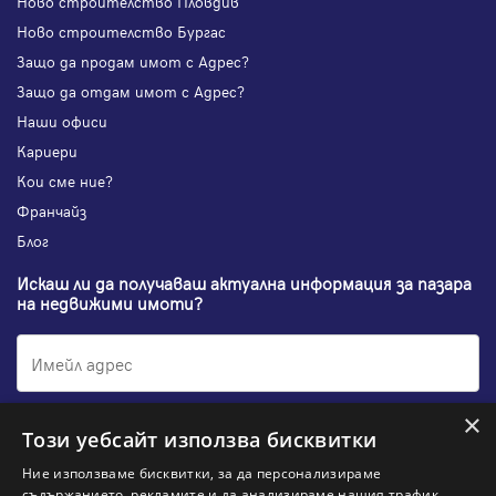
Ново строителство Пловдив
Ново строителство Бургас
Защо да продам имот с Адрес?
Защо да отдам имот с Адрес?
Наши офиси
Кариери
Кои сме ние?
Франчайз
Блог
Искаш ли да получаваш актуална информация за пазара
на недвижими имоти?
×
Абонирам се
Този уебсайт използва бисквитки
Ние използваме бисквитки, за да персонализираме
съдържанието, рекламите и да анализираме нашия трафик.