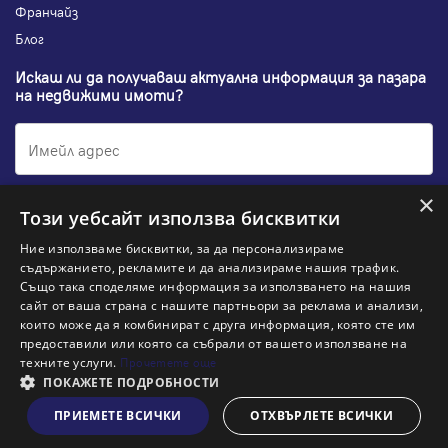
Франчайз
Блог
Искаш ли да получаваш актуална информация за пазара
на недвижими имоти?
×
Абонирам се
Този уебсайт използва бисквитки
Ние използваме бисквитки, за да персонализираме
съдържанието, рекламите и да анализираме нашия трафик.
Също така споделяме информация за използването на нашия
НАЙ-ПОПУЛЯРНИ ТЪРСЕНИЯ:
сайт от ваша страна с нашите партньори за реклама и анализи,
които може да я комбинират с друга информация, която сте им
Общи условия
Политика за "бисквитки"
предоставили или която са събрали от вашето използване на
Политики за поверителност
Политика по качеството
техните услуги.
Прочетете още
Информация по ЗЗЛПСПООИН
ПОКАЖЕТЕ ПОДРОБНОСТИ
ново
Пиши ни
Заяви оглед
ПРИЕМЕТЕ ВСИЧКИ
ОТХВЪРЛЕТЕ ВСИЧКИ
© 2026 Адрес, All rights reserved. Website by
& VJSoft
Kipo