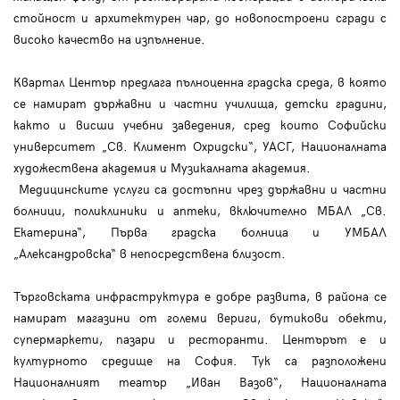
стойност и архитектурен чар, до новопостроени сгради с
високо качество на изпълнение.
Квартал Център предлага пълноценна градска среда, в която
се намират държавни и частни училища, детски градини,
както и висши учебни заведения, сред които Софийски
университет „Св. Климент Охридски“, УАСГ, Националната
художествена академия и Музикалната академия.
Медицинските услуги са достъпни чрез държавни и частни
болници, поликлиники и аптеки, включително МБАЛ „Св.
Екатерина“, Първа градска болница и УМБАЛ
„Александровска“ в непосредствена близост.
Търговската инфраструктура е добре развита, в района се
намират магазини от големи вериги, бутикови обекти,
супермаркети, пазари и ресторанти. Центърът е и
културното средище на София. Тук са разположени
Националният театър „Иван Вазов“, Националната