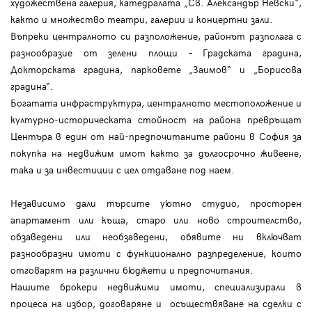
художествена галерия, катедралата „Св. Александър Невски“,
както и множество театри, галерии и концертни зали.
Въпреки централното си разположение, районът разполага с
разнообразие от зелени площи – Градската градина,
Докторската градина, парковете „Заимов“ и „Борисова
градина“.
Богатата инфраструктура, централното местоположение и
културно-историческата стойност на района превръщат
Центъра в един от най-предпочитаните райони в София за
покупка на недвижим имот както за дългосрочно живеене,
така и за инвестиции с цел отдаване под наем.
Независимо дали търсите уютно студио, просторен
апартамент или къща, старо или ново строителство,
обзаведени или необзаведени, обявите ни включват
разнообразни имоти с функционално разпределение, които
отговарят на различни бюджети и предпочитания.
Нашите брокери недвижими имоти, специализирали в
процеса на избор, договаряне и осъществяване на сделки с