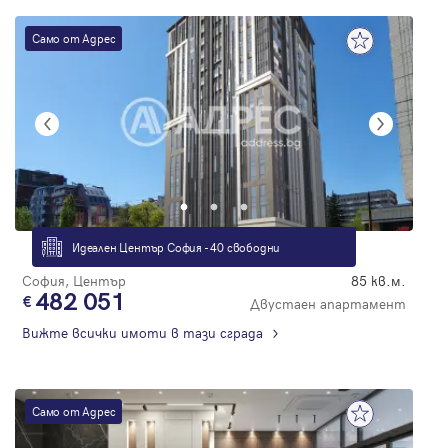
Само от Адрес
Идеален Център София - 40 свободни
София, Център
85 кв.м.
482 051
Двустаен апартамент
Вижте всички имоти в тази сграда
Само от Адрес