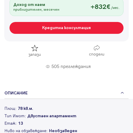
Доход от наем
+832€
/мес.
приблизителен, месечен
Кредитна консултация
сподели
запази
505 преглеждания
ОПИСАНИЕ
Площ:
78 кв.м.
Тип Имот:
Двустаен апартамент
Етаж:
13
Ниво на обзавеждане:
Необзаведен