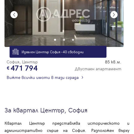
Идеален Център София - 40 свободни
София, Център
85 кв.м.
471 794
Двустаен апартамент
Вижте всички имоти в тази сграда
За квартал Център, София
Квартал Център представлява историческото и
административно сърце на София. Разположен върху