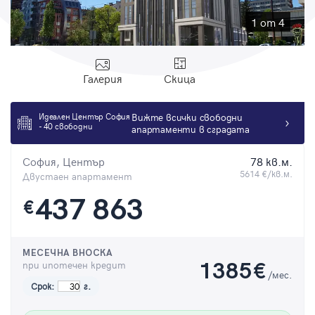
Парола
1 от 4
Галерия
Скица
Вход с имейл
Идеален Център София
Вижте всички свободни
- 40 свободни
апартаменти в сградата
Забравена парола
София, Център
78 кв.м.
Регистрация
5614 €/кв.м.
Двустаен апартамент
437 863
€
МЕСЕЧНА ВНОСКА
при ипотечен кредит
1385
€
/мес.
Срок:
г.