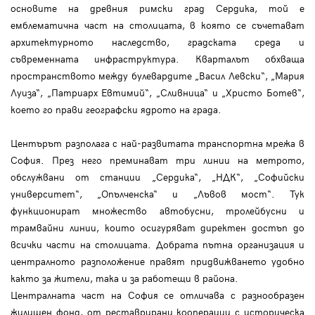
основите на древния римски град Сердика, той е
емблематична част на столицата, в която се съчетават
архитектурното наследство, градската среда и
съвременната инфраструктура. Кварталът обхваща
пространството между булевардите „Васил Левски“, „Мария
Луиза“, „Патриарх Евтимий“, „Сливница“ и „Христо Ботев“,
което го прави географски ядрото на града.
Центърът разполага с най-развитата транспортна мрежа в
София. През него преминават три линии на метрото,
обслужвани от станции „Сердика“, „НДК“, „Софийски
университет“, „Опълченска“ и „Лъвов мост“. Тук
функционират множество автобусни, тролейбусни и
трамвайни линии, които осигуряват директен достъп до
всички части на столицата. Добрата пътна организация и
централното разположение правят придвижването удобно
както за жители, така и за работещи в района.
Централната част на София се отличава с разнообразен
жилищен фонд, от реставрирани кооперации с историческа