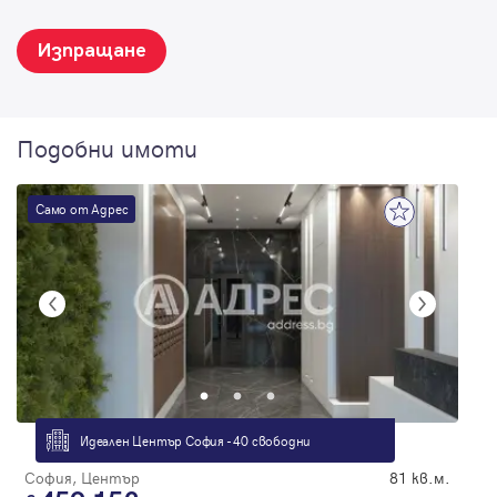
Изпращане
Подобни имоти
Само от Адрес
Идеален Център София - 40 свободни
София, Център
81 кв.м.