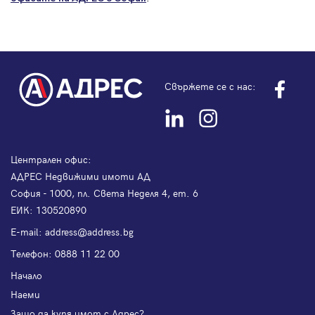
Свържете се с нас:
Централен офис:
АДРЕС Недвижими имоти АД
София - 1000, пл. Света Неделя 4, ет. 6
ЕИК: 130520890
Е-mail:
address@address.bg
Телефон:
0888 11 22 00
Начало
Наеми
Защо да купя имот с Адрес?