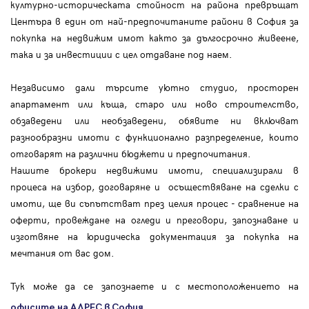
културно-историческата стойност на района превръщат
Центъра в един от най-предпочитаните райони в София за
покупка на недвижим имот както за дългосрочно живеене,
така и за инвестиции с цел отдаване под наем.
Независимо дали търсите уютно студио, просторен
апартамент или къща, старо или ново строителство,
обзаведени или необзаведени, обявите ни включват
разнообразни имоти с функционално разпределение, които
отговарят на различни бюджети и предпочитания.
Нашите брокери недвижими имоти, специализирали в
процеса на избор, договаряне и осъществяване на сделки с
имоти, ще ви съпътстват през целия процес - сравнение на
оферти, провеждане на огледи и преговори, запознаване и
изготвяне на юридическа документация за покупка на
мечтания от вас дом.
Тук може да се запознаете и с местоположението на
.
офисите на АДРЕС в София