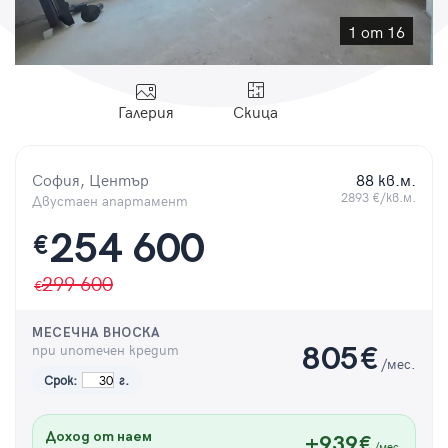
Парола
1 от 16
Галерия
Скица
Вход с имейл
София, Център
88 кв.м.
Забравена парола
2893 €/кв.м.
Двустаен апартамент
254 600
€
Регистрация
299 600
МЕСЕЧНА ВНОСКА
при ипотечен кредит
805
€
/мес.
Срок:
г.
Доход от наем
+939€
/мес.