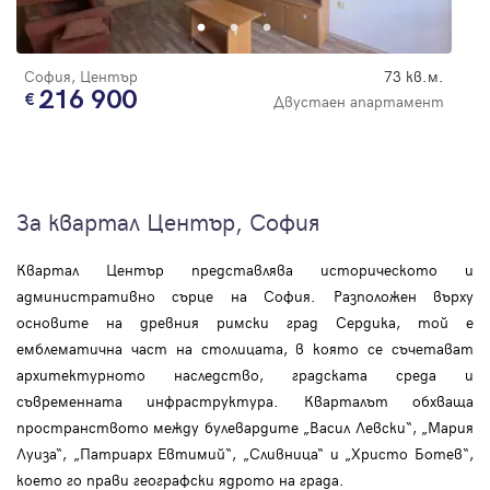
София, Център
73 кв.м.
216 900
Двустаен апартамент
За квартал Център, София
Квартал Център представлява историческото и
административно сърце на София. Разположен върху
основите на древния римски град Сердика, той е
емблематична част на столицата, в която се съчетават
архитектурното наследство, градската среда и
съвременната инфраструктура. Кварталът обхваща
пространството между булевардите „Васил Левски“, „Мария
Луиза“, „Патриарх Евтимий“, „Сливница“ и „Христо Ботев“,
което го прави географски ядрото на града.