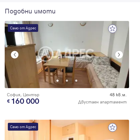
Подобни имоти
Само от Адрес
София, Център
48 кв.м.
160 000
Двустаен апартамент
Само от Адрес