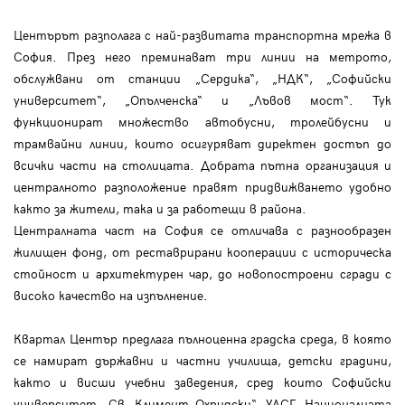
Центърът разполага с най-развитата транспортна мрежа в
София. През него преминават три линии на метрото,
обслужвани от станции „Сердика“, „НДК“, „Софийски
университет“, „Опълченска“ и „Лъвов мост“. Тук
функционират множество автобусни, тролейбусни и
трамвайни линии, които осигуряват директен достъп до
всички части на столицата. Добрата пътна организация и
централното разположение правят придвижването удобно
както за жители, така и за работещи в района.
Централната част на София се отличава с разнообразен
жилищен фонд, от реставрирани кооперации с историческа
стойност и архитектурен чар, до новопостроени сгради с
високо качество на изпълнение.
Квартал Център предлага пълноценна градска среда, в която
се намират държавни и частни училища, детски градини,
както и висши учебни заведения, сред които Софийски
университет „Св. Климент Охридски“, УАСГ, Националната