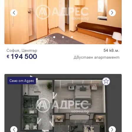
София, Център
54 кв.м.
194 500
Двустаен апартамент
Само от Адрес