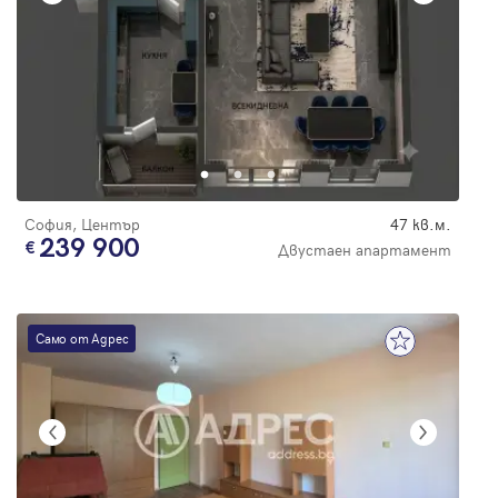
София, Център
47 кв.м.
239 900
Двустаен апартамент
Само от Адрес