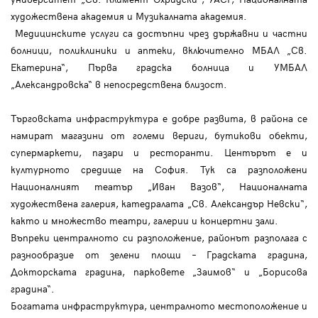
художествена академия и Музикалната академия.
Медицинските услуги са достъпни чрез държавни и частни
болници, поликлиники и аптеки, включително МБАЛ „Св.
Екатерина“, Първа градска болница и УМБАЛ
„Александровска“ в непосредствена близост.
Търговската инфраструктура е добре развита, в района се
намират магазини от големи вериги, бутикови обекти,
супермаркети, пазари и ресторанти. Центърът е и
културното средище на София. Тук са разположени
Националният театър „Иван Вазов“, Националната
художествена галерия, катедралата „Св. Александър Невски“,
както и множество театри, галерии и концертни зали.
Въпреки централното си разположение, районът разполага с
разнообразие от зелени площи – Градската градина,
Докторската градина, парковете „Заимов“ и „Борисова
градина“.
Богатата инфраструктура, централното местоположение и