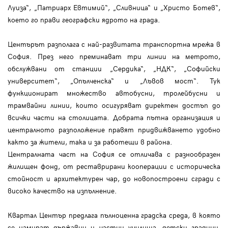
Луиза“, „Патриарх Евтимий“, „Сливница“ и „Христо Ботев“,
което го прави географски ядрото на града.
Центърът разполага с най-развитата транспортна мрежа в
София. През него преминават три линии на метрото,
обслужвани от станции „Сердика“, „НДК“, „Софийски
университет“, „Опълченска“ и „Лъвов мост“. Тук
функционират множество автобусни, тролейбусни и
трамвайни линии, които осигуряват директен достъп до
всички части на столицата. Добрата пътна организация и
централното разположение правят придвижването удобно
както за жители, така и за работещи в района.
Централната част на София се отличава с разнообразен
жилищен фонд, от реставрирани кооперации с историческа
стойност и архитектурен чар, до новопостроени сгради с
високо качество на изпълнение.
Квартал Център предлага пълноценна градска среда, в която
се намират държавни и частни училища, детски градини,