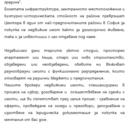
градина“.
Богатата инфраструктура, централното местоположение и
културно-историческата стойност на района превръщат
Центъра в един от най-предпочитаните райони в София за
покупка на недвижим имот както за дългосрочно живеене,
така и за инвестиции с цел отдаване под наем.
Независимо дали търсите уютно студио, просторен
апартамент или къща, старо или ново строителство,
обзаведени или необзаведени, обявите ни включват
разнообразни имоти с функционално разпределение, които
отговарят на различни бюджети и предпочитания.
Нашите брокери недвижими имоти, специализирали в
процеса на избор, договаряне и осъществяване на сделки с
имоти, ще ви съпътстват през целия процес - сравнение на
оферти, провеждане на огледи и преговори, запознаване и
изготвяне на юридическа документация за покупка на
мечтания от вас дом.