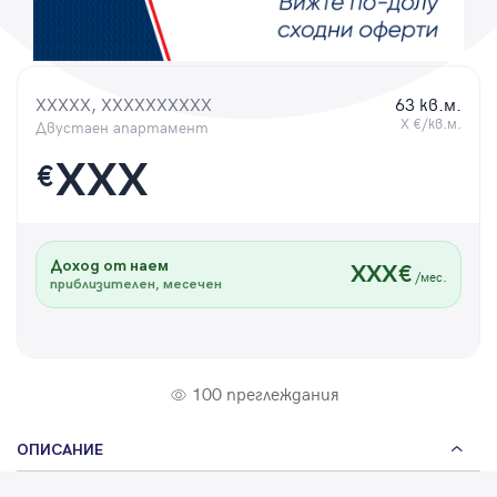
Парола
XXXXX, XXXXXXXXXX
63 кв.м.
X €/кв.м.
Двустаен апартамент
Вход с имейл
XXX
€
Забравена парола
Доход от наем
XXX€
Регистрация
/мес.
приблизителен, месечен
100 преглеждания
ОПИСАНИЕ