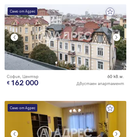
Само от Адрес
София, Център
60 кв.м.
162 000
Двустаен апартамент
Само от Адрес