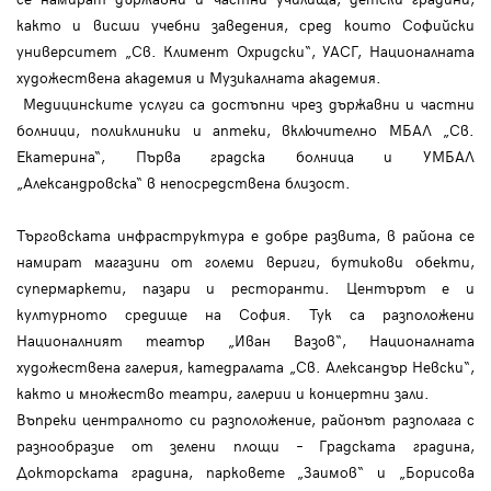
както и висши учебни заведения, сред които Софийски
университет „Св. Климент Охридски“, УАСГ, Националната
художествена академия и Музикалната академия.
Медицинските услуги са достъпни чрез държавни и частни
болници, поликлиники и аптеки, включително МБАЛ „Св.
Екатерина“, Първа градска болница и УМБАЛ
„Александровска“ в непосредствена близост.
Търговската инфраструктура е добре развита, в района се
намират магазини от големи вериги, бутикови обекти,
супермаркети, пазари и ресторанти. Центърът е и
културното средище на София. Тук са разположени
Националният театър „Иван Вазов“, Националната
художествена галерия, катедралата „Св. Александър Невски“,
както и множество театри, галерии и концертни зали.
Въпреки централното си разположение, районът разполага с
разнообразие от зелени площи – Градската градина,
Докторската градина, парковете „Заимов“ и „Борисова