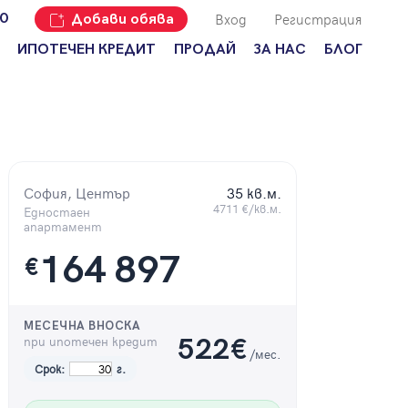
Вход
Регистрация
00
Добави обява
ИПОТЕЧЕН КРЕДИТ
ПРОДАЙ
ЗА НАС
БЛОГ
Добави
Наши офиси
За продавачи
обява
Кариери
За купувачи
Защо да
продам
Кои сме ние?
Ипотечно
имот с
кредитиране
Адрес?
София, Център
35 кв.м.
Мениджмънт
4711 €/кв.м.
За
Едностаен
наемодатели
апартамент
Address Run
164 897
€
За
Франчайз
наематели
Често
Анализ на
задавани
пазара
МЕСЕЧНА ВНОСКА
въпроси
при ипотечен кредит
522
€
/мес.
Новини
Срок:
г.