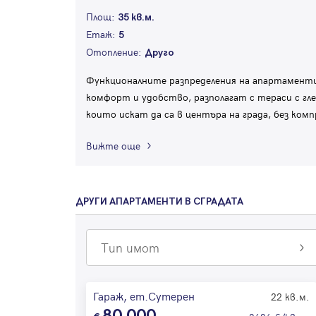
Площ:
35 кв.м.
Етаж:
5
Отопление:
Друго
Функционалните разпределения на апартаменти
комфорт и удобство, разполагат с тераси с гле
които искат да са в центъра на града, без ком
Вижте още
ДРУГИ АПАРТАМЕНТИ В СГРАДАТА
Тип имот
Гараж, ет.Сутерен
22 кв.м.
80 000