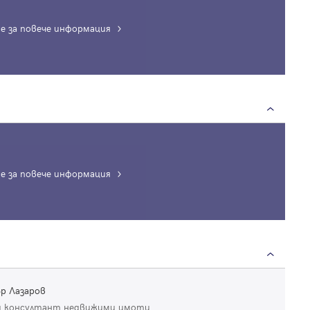
Благодарим ви! Очаквайте скоро да се свържем с вас!
регистрацията.
Имейл
Парола
е за повече информация
Вход с имейл
Забравена парола
е за повече информация
Регистрация
р Лазаров
 консултант недвижими имоти