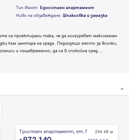
Тип Имот:
Едностаен апартамент
Ниво на обзавеждане:
Шпакловка и замазка
те са проектирани така, че да осигуряват максимален
дки към центъра на града. Подходящо място за всички,
промиси и същевременно, да са в спокойна сред
...
Тристаен апартамент, ет.7
246 кв.м.
972 140