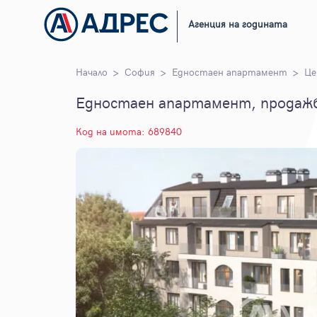
Агенция на годината
Начало
София
Едностаен апартамент
Це
Едностаен апартамент, продажб
Код на имота: 689840