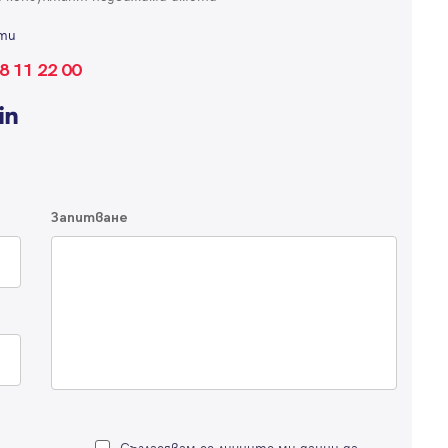
ти
8 11 22 00
Запитване
Съгласявам се личните ми данни да