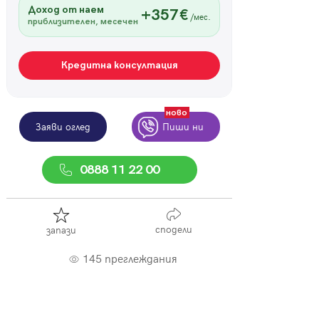
Доход от наем
+357€
/мес.
приблизителен, месечен
Кредитна консултация
ново
Заяви оглед
Пиши ни
0888 11 22 00
сподели
запази
145 преглеждания