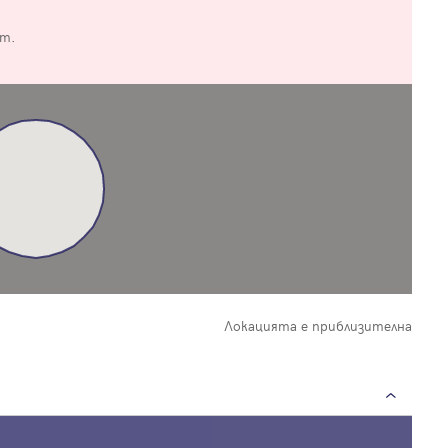
от.
Вход
Влезте с профила си, за да разгледате повече снимки и да получит
по-подробна информация.
Продължи с Facebook
Локацията е приблизителна
Продължи с Google
Успех!
Успех!
или влезте с имейл
Благодарим ви! Проверете имейл адрес си, за да активирате