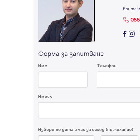
Контак
088
Форма за запитване
Име
Телефон
Имейл
Изберете дата и час за оглед (по желание)