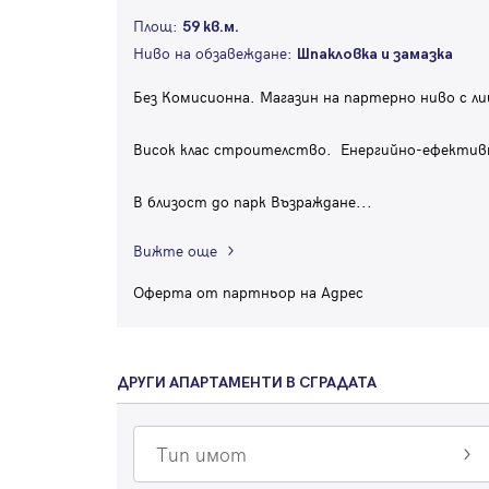
Площ:
59 кв.м.
Ниво на обзавеждане:
Шпакловка и замазка
Без Комисионна. Магазин на партерно ниво с лиц
Висок клас строителство. Енергийно-ефективн
В близост до парк Възраждане
...
Вижте още
Оферта от партньор на Адрес
ДРУГИ АПАРТАМЕНТИ В СГРАДАТА
Тип имот