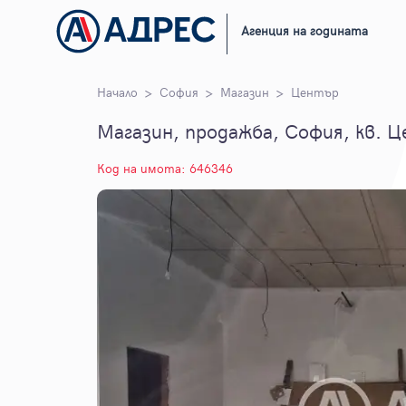
Агенция на годината
Начало
София
Магазин
Център
Магазин, продажба, София, кв. 
Код на имота: 646346