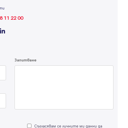
ти
8 11 22 00
Запитване
Съгласявам се личните ми данни да