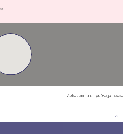
от.
Вход
Влезте с профила си, за да разгледате повече снимки и да получит
по-подробна информация.
Продължи с Facebook
Локацията е приблизителна
Продължи с Google
Успех!
Успех!
или влезте с имейл
Благодарим ви! Проверете имейл адрес си, за да активирате