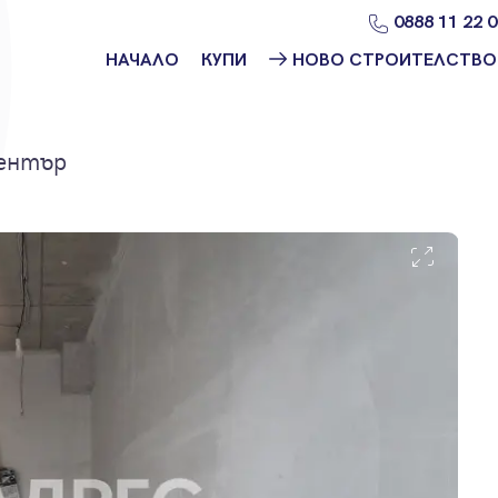
0888 11 22 
НАЧАЛО
КУПИ
НОВО СТРОИТЕЛСТВО
Намери
Ново
имот
строителство
София
Център
Защо да купя
имот с
Ново
Адрес?
строителство
Варна
Ново
строителство
Пловдив
Ново
строителство
Бургас
Проекти ново
строителство