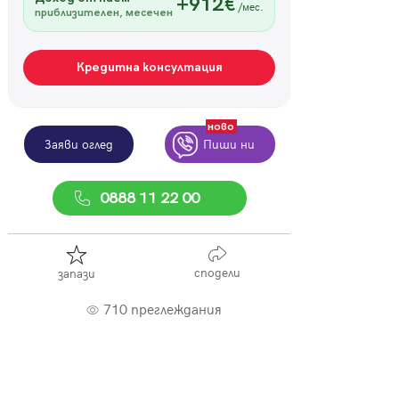
+912€
/мес.
приблизителен, месечен
Кредитна консултация
ново
Заяви оглед
Пиши ни
0888 11 22 00
сподели
запази
710 преглеждания