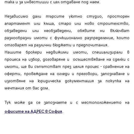
така и за инвестиции с цел отдаване под наем.
Независимо дали търсите уютно студио, просторен
апартамент или къща, старо или ново строителство,
обзаведени или необзаведени, обявите ни включват
разнообразни имоти с функционално разпределение, които
отговарят на различни бюджети и предпочитания.
Нашите брокери недвижими имоти, специализирали в
процеса на избор, договаряне и осъществяване на сделки с
имоти, ще ви съпътстват през целия процес - сравнение на
оферти, провеждане на огледи и преговори, запознаване и
изготвяне на юридическа документация за покупка на
мечтания от вас дом.
Тук може да се запознаете и с местоположението на
.
офисите на АДРЕС в София