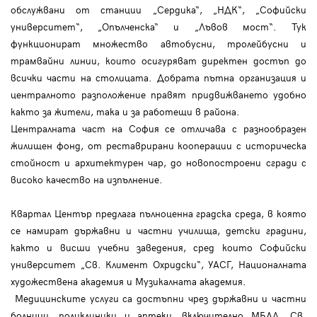
обслужвани от станции „Сердика“, „НДК“, „Софийски
университет“, „Опълченска“ и „Лъвов мост“. Тук
функционират множество автобусни, тролейбусни и
трамвайни линии, които осигуряват директен достъп до
всички части на столицата. Добрата пътна организация и
централното разположение правят придвижването удобно
както за жители, така и за работещи в района.
Централната част на София се отличава с разнообразен
жилищен фонд, от реставрирани кооперации с историческа
стойност и архитектурен чар, до новопостроени сгради с
високо качество на изпълнение.
Квартал Център предлага пълноценна градска среда, в която
се намират държавни и частни училища, детски градини,
както и висши учебни заведения, сред които Софийски
университет „Св. Климент Охридски“, УАСГ, Националната
художествена академия и Музикалната академия.
Медицинските услуги са достъпни чрез държавни и частни
болници, поликлиники и аптеки, включително МБАЛ „Св.