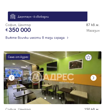
Даунтаун - 6 свободни
София, Център
87 кв.м.
350 000
Магазин
Вижте всички имоти в тази сграда
Само от Адрес
София, Център
150 кв.м.