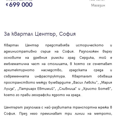
699 000
Магазин
За квартал Център, София
Квартал Център представлява историческото и
административно сърце на София. Разположен върху
основите на древния римски град Сердика, той е
емблематична част на столицата, в която се съчетават
архитектурното наследство, градската среда и
съвременната инфраструктура. Кварталът обхваща
пространството между булевардите „Васил Левски“, „Мария
Луиза“, „Патриарх Евтимий“, „Сливница“ и „Христо Ботев“,
което го прави географски ядрото на града.
Центърът разполага с най-развитата транспортна мрежа в
София. През него преминават три линии на метрото,