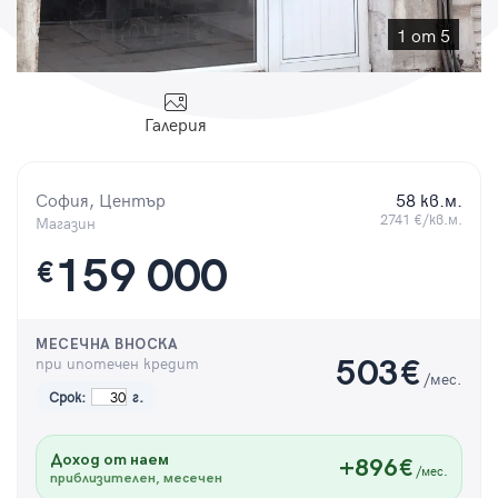
Парола
1 от 5
Галерия
Вход с имейл
София, Център
58 кв.м.
Забравена парола
2741 €/кв.м.
Магазин
159 000
€
Регистрация
МЕСЕЧНА ВНОСКА
при ипотечен кредит
503
€
/мес.
Срок:
г.
Доход от наем
+896€
/мес.
приблизителен, месечен