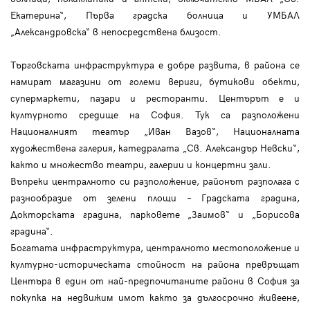
Екатерина“, Първа градска болница и УМБАЛ
„Александровска“ в непосредствена близост.
Търговската инфраструктура е добре развита, в района се
намират магазини от големи вериги, бутикови обекти,
супермаркети, пазари и ресторанти. Центърът е и
културното средище на София. Тук са разположени
Националният театър „Иван Вазов“, Националната
художествена галерия, катедралата „Св. Александър Невски“,
както и множество театри, галерии и концертни зали.
Въпреки централното си разположение, районът разполага с
разнообразие от зелени площи – Градската градина,
Докторската градина, парковете „Заимов“ и „Борисова
градина“.
Богатата инфраструктура, централното местоположение и
културно-историческата стойност на района превръщат
Центъра в един от най-предпочитаните райони в София за
покупка на недвижим имот както за дългосрочно живеене,