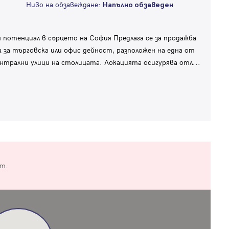
Ниво на обзавеждане:
Напълно обзаведен
потенциал в сърцето на София Предлага се за продажба
за търговска или офис дейност, разположен на една от
нтрални улици на столицата. Локацията осигурява отл
...
от.