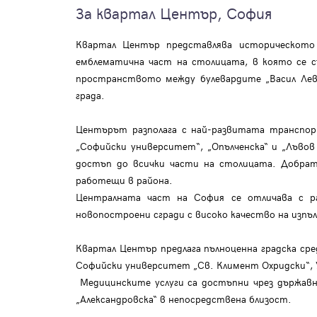
За квартал Център, София
Квартал Център представлява историческото
емблематична част на столицата, в която се 
пространството между булевардите „Васил Левс
града.
Центърът разполага с най-развитата транспор
„Софийски университет“, „Опълченска“ и „Лъво
достъп до всички части на столицата. Добрат
работещи в района.
Централната част на София се отличава с р
новопостроени сгради с високо качество на изпъ
Квартал Център предлага пълноценна градска сре
Софийски университет „Св. Климент Охридски“, 
Медицинските услуги са достъпни чрез държавн
„Александровска“ в непосредствена близост.