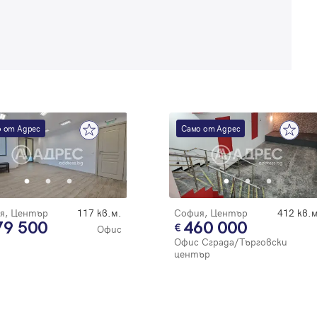
 от Адрес
Само от Адрес
я, Център
117 кв.м.
София, Център
412 кв.м
79 500
460 000
Офис
Офис Сграда/Търговски
център