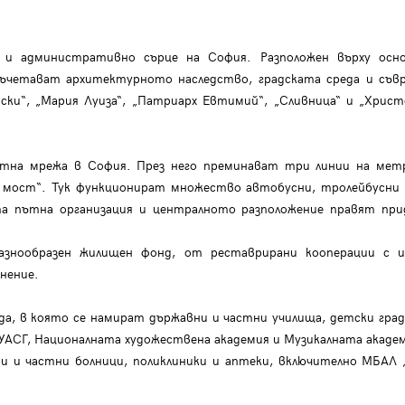
 и административно сърце на София. Разположен върху осно
съчетават архитектурното наследство, градската среда и съ
ки“, „Мария Луиза“, „Патриарх Евтимий“, „Сливница“ и „Христ
тна мрежа в София. През него преминават три линии на метр
в мост“. Тук функционират множество автобусни, тролейбусни
а пътна организация и централното разположение правят при
азнообразен жилищен фонд, от реставрирани кооперации с и
лнение.
да, в която се намират държавни и частни училища, детски град
УАСГ, Националната художествена академия и Музикалната акаде
и и частни болници, поликлиники и аптеки, включително МБАЛ „