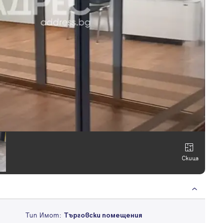
Скица
Тип Имот:
Търговски помещения