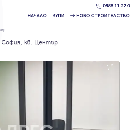
0888 11 22 
НАЧАЛО
КУПИ
НОВО СТРОИТЕЛСТВО
Намери
Ново
тър
имот
строителство
София
 София, кв. Център
Защо да купя
имот с
Ново
Адрес?
строителство
Варна
Ново
строителство
Пловдив
Ново
строителство
Бургас
Проекти ново
строителство