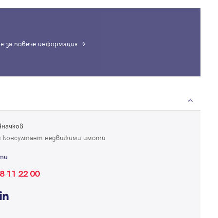
е за повече информация
Вход
Влезте с профила си, за да разгледате повече снимки и да получит
по-подробна информация.
Яначков
 консултант недвижими имоти
Продължи с Facebook
ти
8 11 22 00
Продължи с Google
Успех!
Успех!
или влезте с имейл
Благодарим ви! Проверете имейл адрес си, за да активирате