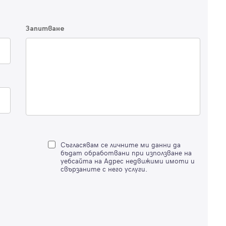
Благодарим ви! Очаквайте скоро да се свържем с вас!
регистрацията.
Имейл
Парола
Запитване
Вход с имейл
Забравена парола
Регистрация
Съгласявам се личните ми данни да
бъдат обработвани при използване на
уебсайта на Адрес недвижими имоти и
свързаните с него услуги.