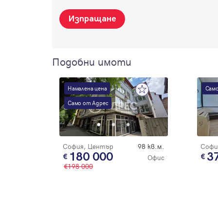
Изпращане
Подобни имоти
Намалена цена
Само
Само от Адрес
София, Център
98 кв.м.
Софи
180 000
3
Офис
198 000