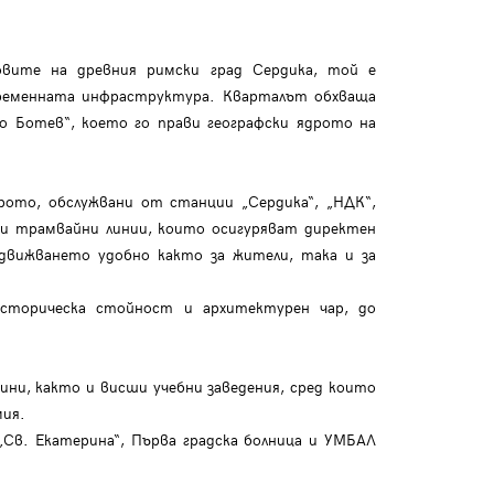
вите на древния римски град Сердика, той е
временната инфраструктура. Кварталът обхваща
о Ботев“, което го прави географски ядрото на
ото, обслужвани от станции „Сердика“, „НДК“,
 и трамвайни линии, които осигуряват директен
движването удобно както за жители, така и за
сторическа стойност и архитектурен чар, до
ини, както и висши учебни заведения, сред които
мия.
Св. Екатерина“, Първа градска болница и УМБАЛ