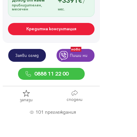
+3391€
Доход от наем
/
приблизителен,
мес.
месечен
Кредитна консултация
ново
Заяви оглед
Пиши ни
0888 11 22 00
сподели
запази
101 преглеждания