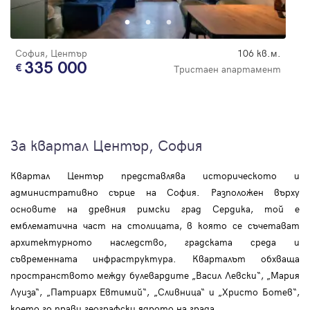
София, Център
106 кв.м.
335 000
Тристаен апартамент
За квартал Център, София
Квартал Център представлява историческото и
административно сърце на София. Разположен върху
основите на древния римски град Сердика, той е
емблематична част на столицата, в която се съчетават
архитектурното наследство, градската среда и
съвременната инфраструктура. Кварталът обхваща
пространството между булевардите „Васил Левски“, „Мария
Луиза“, „Патриарх Евтимий“, „Сливница“ и „Христо Ботев“,
което го прави географски ядрото на града.