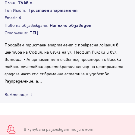
Площ:
76 кв.м.
Тип Имот:
Тристаен апартамент
Етаж:
4
Ниво на обзавеждане:
Напълно обзаведен
Отопление:
ТЕЦ
Продавам тристаен апартамент с прекрасна локация в
центъра на София, на ъгъла на ул. Неофит Рилски и бул.
Витоша. - Aпартаментът е светъл, просторен с високи
тавани съчетаващ аристократичния чар на централната
градска част със съвременна естетика и удобство -
Разпределение: а
...
Вижте още
8 купувача разглеждат този имот.