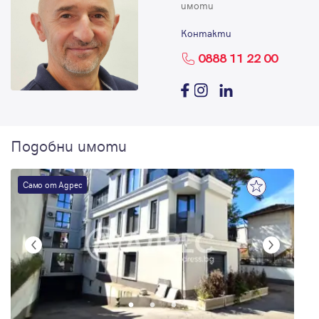
имоти
Контакти
0888 11 22 00
Подобни имоти
Само от Адрес