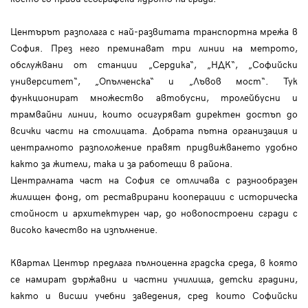
Центърът разполага с най-развитата транспортна мрежа в
София. През него преминават три линии на метрото,
обслужвани от станции „Сердика“, „НДК“, „Софийски
университет“, „Опълченска“ и „Лъвов мост“. Тук
функционират множество автобусни, тролейбусни и
трамвайни линии, които осигуряват директен достъп до
всички части на столицата. Добрата пътна организация и
централното разположение правят придвижването удобно
както за жители, така и за работещи в района.
Централната част на София се отличава с разнообразен
жилищен фонд, от реставрирани кооперации с историческа
стойност и архитектурен чар, до новопостроени сгради с
високо качество на изпълнение.
Квартал Център предлага пълноценна градска среда, в която
се намират държавни и частни училища, детски градини,
както и висши учебни заведения, сред които Софийски