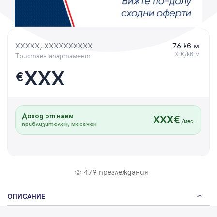
Парола
XXXXX, XXXXXXXXXX
76 кв.м.
X €/кв.м.
Тристаен апартамент
Вход с имейл
XXX
€
Забравена парола
Доход от наем
XXX€
Регистрация
/мес.
приблизителен, месечен
479 преглеждания
ОПИСАНИЕ