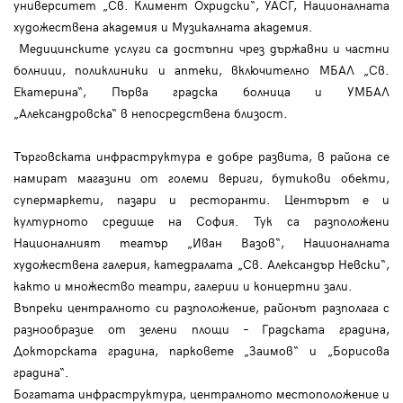
университет „Св. Климент Охридски“, УАСГ, Националната
художествена академия и Музикалната академия.
Медицинските услуги са достъпни чрез държавни и частни
болници, поликлиники и аптеки, включително МБАЛ „Св.
Екатерина“, Първа градска болница и УМБАЛ
„Александровска“ в непосредствена близост.
Търговската инфраструктура е добре развита, в района се
намират магазини от големи вериги, бутикови обекти,
супермаркети, пазари и ресторанти. Центърът е и
културното средище на София. Тук са разположени
Националният театър „Иван Вазов“, Националната
художествена галерия, катедралата „Св. Александър Невски“,
както и множество театри, галерии и концертни зали.
Въпреки централното си разположение, районът разполага с
разнообразие от зелени площи – Градската градина,
Докторската градина, парковете „Заимов“ и „Борисова
градина“.
Богатата инфраструктура, централното местоположение и