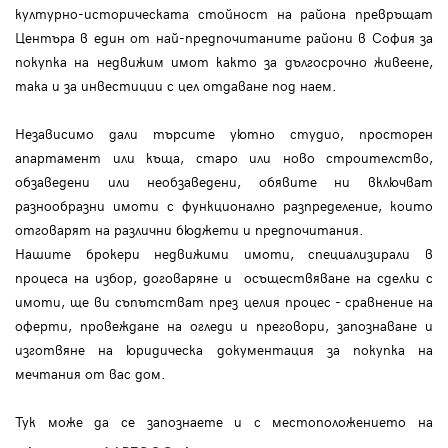
културно-историческата стойност на района превръщат
Центъра в един от най-предпочитаните райони в София за
покупка на недвижим имот както за дългосрочно живеене,
така и за инвестиции с цел отдаване под наем.
Независимо дали търсите уютно студио, просторен
апартамент или къща, старо или ново строителство,
обзаведени или необзаведени, обявите ни включват
разнообразни имоти с функционално разпределение, които
отговарят на различни бюджети и предпочитания.
Нашите брокери недвижими имоти, специализирали в
процеса на избор, договаряне и осъществяване на сделки с
имоти, ще ви съпътстват през целия процес - сравнение на
оферти, провеждане на огледи и преговори, запознаване и
изготвяне на юридическа документация за покупка на
мечтания от вас дом.
Тук може да се запознаете и с местоположението на