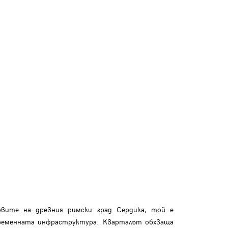
вите на древния римски град Сердика, той е
временната инфраструктура. Кварталът обхваща