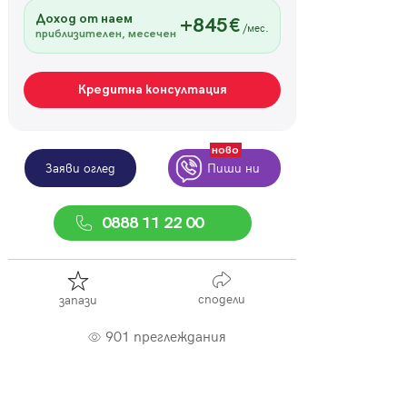
Доход от наем
+845€
/мес.
приблизителен, месечен
Кредитна консултация
ново
Заяви оглед
Пиши ни
0888 11 22 00
сподели
запази
901 преглеждания