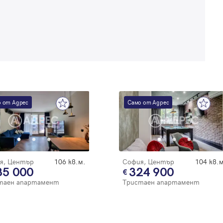
 от Адрес
Само от Адрес
я, Център
106 кв.м.
София, Център
104 кв.м
35 000
324 900
таен апартамент
Тристаен апартамент