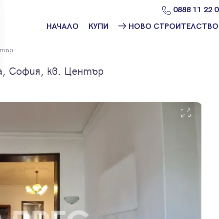
0888 11 22 
НАЧАЛО
КУПИ
НОВО СТРОИТЕЛСТВО
Намери
Ново
нтър
имот
строителство
София
, София, кв. Център
Защо да купя
имот с
Ново
Адрес?
строителство
Варна
Ново
строителство
Пловдив
Ново
строителство
Бургас
Проекти ново
строителство