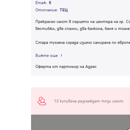
Етаж:
5
Отопление:
ТЕЦ
Прекрасен имот в сърцето на центъра на гр. Со
вестибюл, две спални, два балкона, баня и то
Стара тухлена сграда изцяло санирана по евро
Вижте още
Оферта от партньор на Адрес
13 купувача разглеждат този имот.