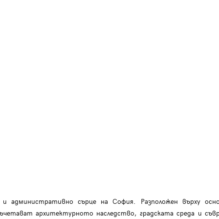
 и административно сърце на София. Разположен върху осно
съчетават архитектурното наследство, градската среда и съ