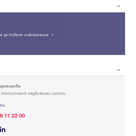
е за повече информация
Вход
Влезте с профила си, за да разгледате повече снимки и да получит
по-подробна информация.
адимирова
Продължи с Facebook
 консултант недвижими имоти
ти
Продължи с Google
8 11 22 00
Успех!
Успех!
или влезте с имейл
Благодарим ви! Проверете имейл адрес си, за да активирате