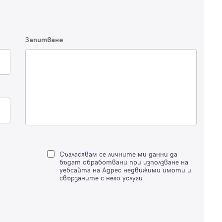
Благодарим ви! Очаквайте скоро да се свържем с вас!
регистрацията.
Имейл
Парола
Запитване
Вход с имейл
Забравена парола
Регистрация
Съгласявам се личните ми данни да
бъдат обработвани при използване на
уебсайта на Адрес недвижими имоти и
свързаните с него услуги.