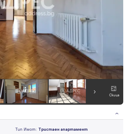
Скица
Тип Имот:
Тристаен апартамент