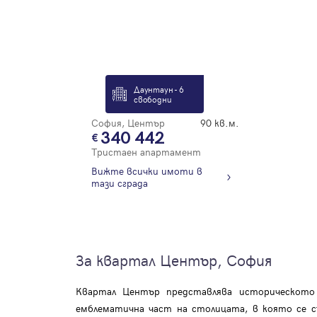
Даунтаун - 6
свободни
София, Център
90 кв.м.
340 442
Тристаен апартамент
Вижте всички имоти в
тази сграда
За квартал Център, София
Квартал Център представлява историческото
емблематична част на столицата, в която се 