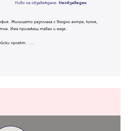
Ниво на обзавеждане:
Необзаведен
фия. Жилището разполага с входно антре, кухня,
алетна. Има прилежащ таван и мазе.
пейски проект.
...