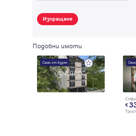
Изпращане
Подобни имоти
Само от Адрес
Само
Софи
3
Трис