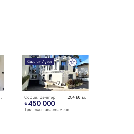
Само от Адрес
.
София, Център
204 кв.м.
450 000
Тристаен апартамент