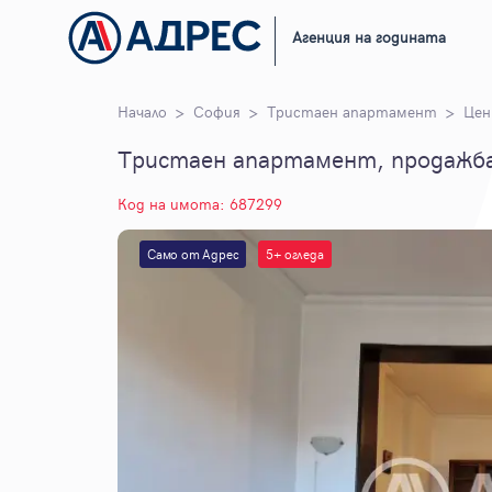
Агенция на годината
Начало
София
Тристаен апартамент
Це
Тристаен апартамент, продажба
Код на имота: 687299
Само от Адрес
5+ огледа