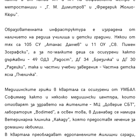
метростанции – „Г. М. Димитров“ и „Фредерик Жолио-
Кюри“.
Образователната инфраструктура е изградена от
наличието на редица училища и детски градини. Някои от
тях са 105 СУ „Атанас Далчев“ и 11 ОУ „Св. Пимен
Зографски“, а за по-малките деца са осигурени както
държавни – 49 ОДЗ „Радост“, ДГ 34 „Брезичка“ и ДГ 30
„Радецки“, така и частни учебни заведения – Частна детска
ясла „Пчеличка“.
Медицинските грижи в квартала са осигурени от УМБАЛ
Софиямед както и няколко медицински центъра, които
отговарят за здравето на жителите – МЦ „Доверие СБТ”,
лаборатория „Bodimed”, a освен това, в Дианабад се намира
Ветеринарна клиника „Какаду”, която предоставя лечение за
домашни любимци.
В квартала преобладават едропанелните жилищни сгради,