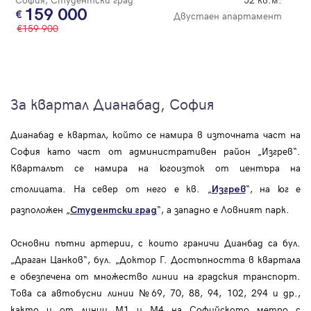
159 000
Двустаен апартамент
159 900
За квартал Дианабад, София
Дианабад е квартал, който се намира в източната част на
София като част от административен район „Изгрев“.
Кварталът се намира на югоизток от центъра на
столицата. На север от него е кв. „
“, на юг е
Изгрев
разположен „
“, а западно е Ловният парк.
Студентски град
Основни пътни артерии, с които граничи Дианбад са бул.
„Драган Цанков“, бул. „Доктор Г. Достъпността в квартала
е обезпечена от множество линии на градския транспорт.
Това са автобусни линии №69, 70, 88, 94, 102, 294 и др.,
както и от линии М1 и М4 на Софийското метро с