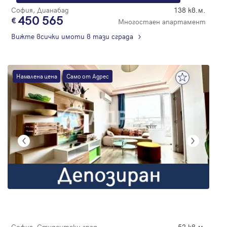
София, Дианабад
138 кв.м.
450 565
Многостаен апартамент
Вижте всички имоти в тази сграда
Намалена цена
Само от Адрес
София, Студентски град
52 кв.м.