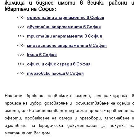
жилища и бизнес имоти в всички райони и
квартали на София:
<>>
едностайни апартаменти в София
<>>
двустайни апартаменти в София
<>>
тристайни апартаменти в София
<>>
многостайни апартаменти в София
<>>
къщи в София
<>>
офиси и офис сгради в София
<>>
търговски площи в София
Нашите брокери недвижими имоти, специализирали в
процеса на избор, договаряне и осъществяване на сделки с
имоти, ще ви съпътстват през целия процес - сравнение на
оферти, провеждане на огледи и преговори, запознаване и
изготвяне на юридическа документация за покупка на
мечтания от вас дом.