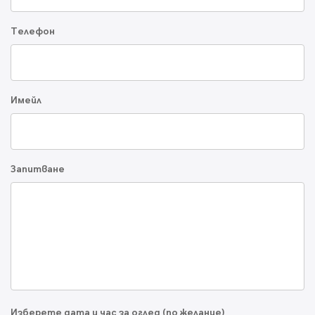
Телефон
Имейл
Запитване
Изберете дата и час за оглед (по желание)