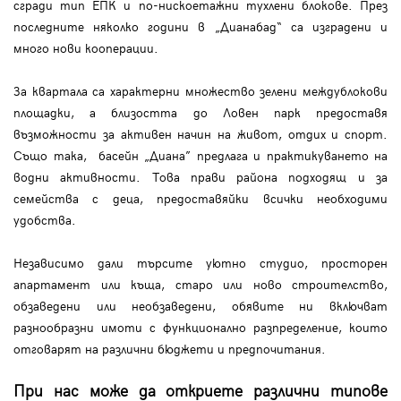
сгради тип ЕПК и по-нискоетажни тухлени блокове. През
последните няколко години в „Дианабад“ са изградени и
много нови кооперации.
За квартала са характерни множество зелени междублокови
площадки, а близостта до Ловен парк предоставя
възможности за активен начин на живот, отдих и спорт.
Също така, басейн „Диана” предлага и практикуването на
водни активности. Това прави района подходящ и за
семейства с деца, предоставяйки всички необходими
удобства.
Независимо дали търсите уютно студио, просторен
апартамент или къща, старо или ново строителство,
обзаведени или необзаведени, обявите ни включват
разнообразни имоти с функционално разпределение, които
отговарят на различни бюджети и предпочитания.
При нас може да откриете различни типове