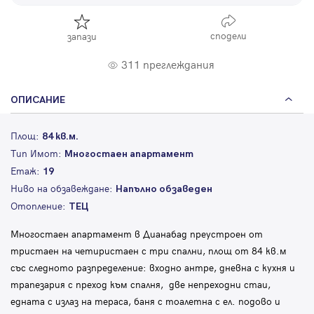
сподели
запази
311 преглеждания
ОПИСАНИЕ
Площ:
84 кв.м.
Тип Имот:
Многостаен апартамент
Етаж:
19
Ниво на обзавеждане:
Напълно обзаведен
Отопление:
ТЕЦ
Многостаен апартамент в Дианабад преустроен от
тристаен на четиристаен с три спални, площ от 84 кв.м
със следното разпределение: входно антре, дневна с кухня и
трапезария с преход към спалня, две непреходни стаи,
едната с излаз на тераса, баня с тоалетна с ел. подово и