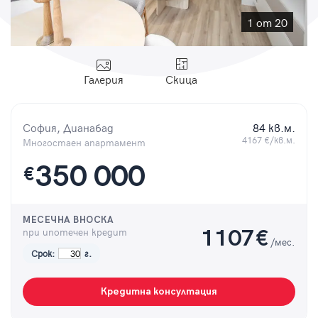
Парола
1 от 20
Галерия
Скица
Вход с имейл
София, Дианабад
84 кв.м.
Забравена парола
4167 €/кв.м.
Многостаен апартамент
350 000
€
Регистрация
МЕСЕЧНА ВНОСКА
при ипотечен кредит
1107
€
/мес.
Срок:
г.
Кредитна консултация