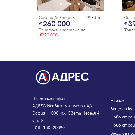
София, Докторска градина
69 кв.м.
260 000
3
Тристаен апартамент
Трис
270 000
Централен офис:
Начало
АДРЕС Недвижими имоти АД
Защо да куп
София - 1000, пл. Света Неделя 4,
Ново стро
ет. 6
Ново строи
ЕИК: 130520890
Защо да пр