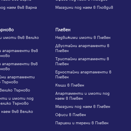
под наем във Варна
Магазини под наем в Пловдив
ърново
Плевен
 имоти във Велико
Недвижими имоти в Плевен
Двустайни апартаменти в
и апартаменти във
Плевен
рново
Тристайни апартаменти в
и апартаменти във
Плевен
рново
Едностайни апартаменти в
йни апартаменти
Плевен
о Търново
Къщи в Плевен
Велико Търново
Апартаменти и имоти под
нти и имоти под
наем в Плевен
Велико Търново
Магазини под наем в Плевен
 наем във Велико
Офиси в Плевен
Парцели и терени в Плевен