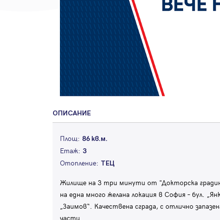
ОПИСАНИЕ
Площ:
86 кв.м.
Етаж:
3
Отопление:
ТЕЦ
Жилище на 3 три минути от "Докторска гради
на една много желана локация в София – бул. „Я
„Заимов“. Качествена сграда, с отлично запаз
части
...