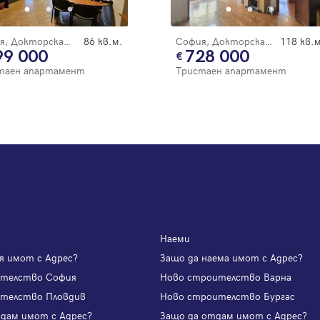
София, Докторска градина
86 кв.м.
София, Докторска градина
118 кв.м
99 000
728 000
таен апартамент
Тристаен апартамент
Наеми
я имот с Адрес?
Защо да наема имот с Адрес?
ителство София
Ново строителство Варна
телство Пловдив
Ново строителство Бургас
одам имот с Адрес?
Защо да отдам имот с Адрес?