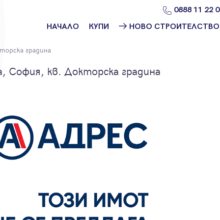
0888 11 22 
НАЧАЛО
КУПИ
НОВО СТРОИТЕЛСТВО
Намери
Ново
торска градина
имот
строителство
София
 София, кв. Докторска градина
Защо да купя
имот с
Ново
Адрес?
строителство
Варна
Ново
строителство
Пловдив
Ново
строителство
Бургас
Проекти ново
строителство