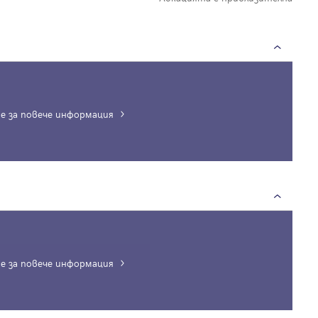
е за повече информация
Вход
Влезте с профила си, за да разгледате повече снимки и да получит
по-подробна информация.
е за повече информация
Продължи с Facebook
Продължи с Google