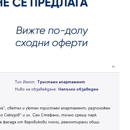
Тип Имот:
Тристаен апартамент
Ниво на обзавеждане:
Напълно обзаведен
на", светъл и уютен тристаен апартамент, разположен
нко Сакъзов“ и ул. Сан Стефано, точно срещу парк
ена фасада от варовикови плочи, ремонтирани общи