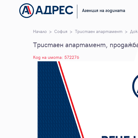
Агенция на годината
Начало
София
Тристаен апартамент
Док
Тристаен апартамент, продажба,
Код на имота: 572276