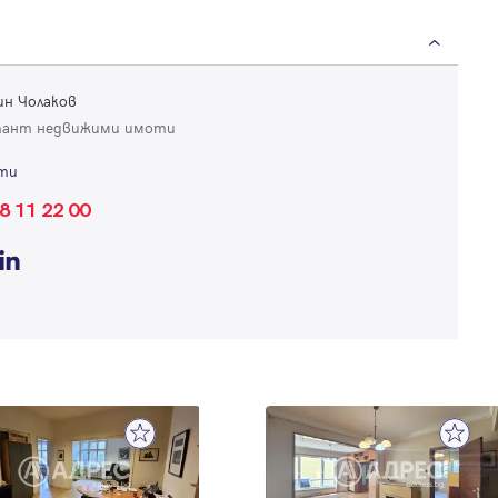
Успех!
Успех!
или влезте с имейл
Благодарим ви! Проверете имейл адрес си, за да активирате
н Чолаков
Благодарим ви! Очаквайте скоро да се свържем с вас!
регистрацията.
тант недвижими имоти
Имейл
Парола
ти
8 11 22 00
Вход с имейл
Забравена парола
Регистрация