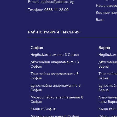
Е-mail:
address@address.bg
Наши офис
Телефон:
0888 11 22 00
Кои сме ние
Блог
НАЙ-ПОПУЛЯРНИ ТЪРСЕНИЯ:
София
Варна
Недвижими имоти в София
Недвижим
Двустайни апартаменти в
Двустайн
София
Варна
Тристайни апартаменти в
Тристайн
София
Варна
Едностайни апартаменти в
Едностай
София
Варна
Многостайни апартаменти в
Апартаме
София
наем Варн
Къщи в София
Къщи във 
Магазини под наем в София
Офиси под