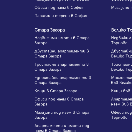
Офиси под наем в София
Магазини 
Парцели и терени в София
Стара Загора
Велико Т
Недвижими имоти в Стара
Недвижими
Загора
Търново
Двустайни апартаменти в
Двустайн
Стара Загора
Велико Тъ
Тристайни апартаменти в
Тристайн
Стара Загора
Велико Тъ
Едностайни апартаменти в
Многоста
Стара Загора
във Велик
Къщи в Стара Загора
Къщи във 
Офиси под наем в Стара
Апартаме
Загора
наем във 
Магазини под наем в Стара
Офиси под
Загора
Търново
Апартаменти и имоти под
наем в Стара Загора