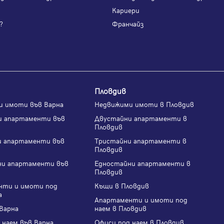
и
Кариери
?
Франчайз
Пловдив
и имоти във Варна
Недвижими имоти в Пловдив
и апартаменти във
Двустайни апартаменти в
Пловдив
и апартаменти във
Тристайни апартаменти в
Пловдив
ни апартаменти във
Едностайни апартаменти в
Пловдив
нти и имоти под
Къщи в Пловдив
а
Апартаменти и имоти под
Варна
наем в Пловдив
 наем във Варна
Офиси под наем в Пловдив