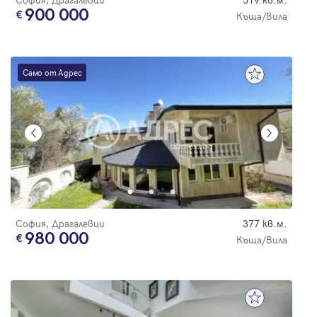
900 000
Къща/Вила
Само от Адрес
София, Драгалевци
377 кв.м.
980 000
Къща/Вила