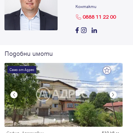
Контакти
0888 11 22 00
Подобни имоти
Само от Адрес
София, Драгалевци
519 кв.м.