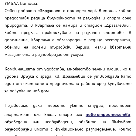
УМБАЛ Витоша.
Освен добрата свързаност с природен парк Витоша, който
предоставя редица възможности за разходка и спорт сред
природата, в квартала се намира и стадион „Драгалевци”,
който предлага практикуване на различни спортове. В
допълнение, квартала е облагороден с редица ресторанти,
обекти на големи търговски вериги, малки квартални
магазинчета и разнообразие от услуги.
Комбинацията от удобства, множество зелени площи, но и
удобна връзка с града, кв. Драгалевци се утвърждава като
един от елитните и предпочитани райони сред купувачите
за покупка на нов дом.
Независимо дали търсите уютно студио, просторен
апартамент или къща, старо или
,
ново строителство
обзаведени или необзаведени, обявите ни включват
разнообразни имоти с функционално разпределение, които