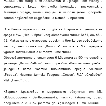
Жилищният фонд в кв.Драгалевци е изграден от луксозни
еднофамилни къщи, бутикови комплекси, нискоетажни
жилищни сгради, големи парцели и широки зелени дворове,
които позволяват създаване на мащабни проекти.
Основната транспортна връзка на квартала с центъра на
града е бул. „Черни връх“ чрез автобусни линии: №64, 66, 68 и
98. Макар да не е изградена директна връзка със софийското
метро, метростанция „Витоша” по линия М2, предлага
удобна комуникация с автобусните линии.
Образователните институции в квартала са 50-то основно
училище „Васил Левски“ като преобладават частни учебни
заведения като Частно иновативно средно училище
„Рьорих", Частна Детска Градина „София", ЧДГ „Славейче”,
ЧДГ „Немо” и др.
Квартал Драгалевци е медицински обезпечен от МЦ
св.Богородица - Възвестителка, частни кабинети, друго
предимство е и близостта до Аджибадем Сити Клиник и