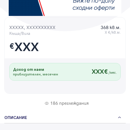
Парола
XXXXX, XXXXXXXXXX
368 кв.м.
X €/кв.м.
Къща/Вила
Вход с имейл
XXX
€
Забравена парола
Доход от наем
XXX€
Регистрация
/мес.
приблизителен, месечен
186 преглеждания
ОПИСАНИЕ