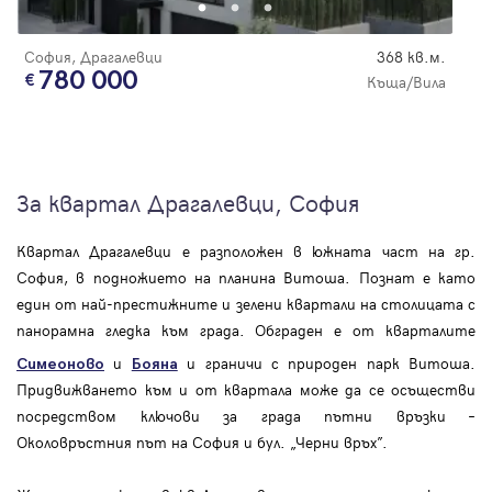
София, Драгалевци
368 кв.м.
780 000
Къща/Вила
За квартал Драгалевци, София
Квартал Драгалевци е разположен в южната част на гр.
София, в подножието на планина Витоша. Познат е като
един от най-престижните и зелени квартали на столицата с
панорамна гледка към града. Обграден е от кварталите
и
и граничи с природен парк Витоша.
Симеоново
Бояна
Придвижването към и от квартала може да се осъществи
посредством ключови за града пътни връзки –
Околовръстния път на София и бул. „Черни връх”.