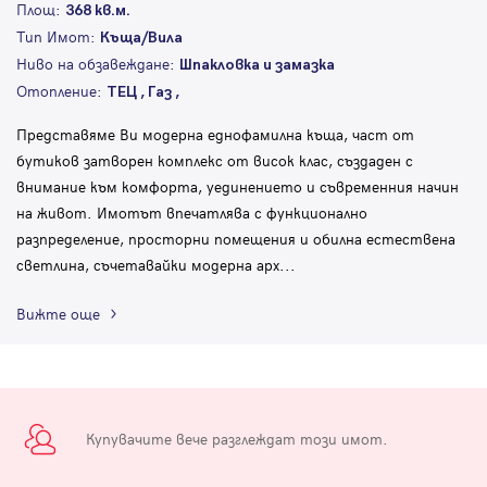
Площ:
368 кв.м.
Тип Имот:
Къща/Вила
Ниво на обзавеждане:
Шпакловка и замазка
Отопление:
ТЕЦ , Газ ,
Представяме Ви модерна еднофамилна къща, част от
бутиков затворен комплекс от висок клас, създаден с
внимание към комфорта, уединението и съвременния начин
на живот. Имотът впечатлява с функционално
разпределение, просторни помещения и обилна естествена
светлина, съчетавайки модерна арх
...
Вижте още
Купувачите вече разглеждат този имот.