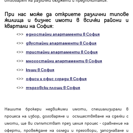
отговарят на различни бюджети и предпочитания.
При нас може да откриете различни типове
жилища и бизнес имоти в всички райони и
квартали на София:
<>>
едностайни апартаменти в София
<>>
двустайни апартаменти в София
<>>
тристайни апартаменти в София
<>>
многостайни апартаменти в София
<>>
къщи в София
<>>
офиси и офис сгради в София
<>>
търговски площи в София
Нашите брокери недвижими имоти, специализирали в
процеса на избор, договаряне и осъществяване на сделки с
имоти, ще ви съпътстват през целия процес - сравнение на
оферти, провеждане на огледи и преговори, запознаване и