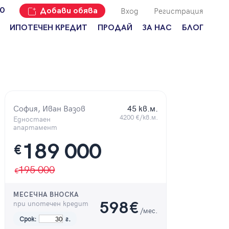
Вход
Регистрация
00
Добави обява
ИПОТЕЧЕН КРЕДИТ
ПРОДАЙ
ЗА НАС
БЛОГ
Добави
Наши офиси
За продавачи
обява
Кариери
За купувачи
Защо да
продам
Кои сме ние?
Ипотечно
имот с
кредитиране
Адрес?
София, Иван Вазов
45 кв.м.
Мениджмънт
4200 €/кв.м.
За
Едностаен
наемодатели
апартамент
Address Run
189 000
€
За
Франчайз
наематели
195 000
Често
Анализ на
задавани
пазара
въпроси
МЕСЕЧНА ВНОСКА
Новини
при ипотечен кредит
598
€
/мес.
Срок:
г.