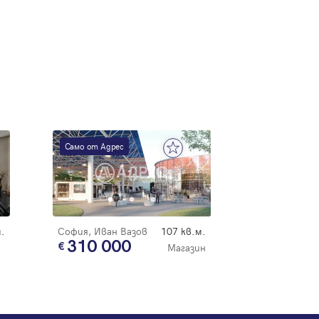
Само от Адрес
.
София, Иван Вазов
107 кв.м.
310 000
Магазин