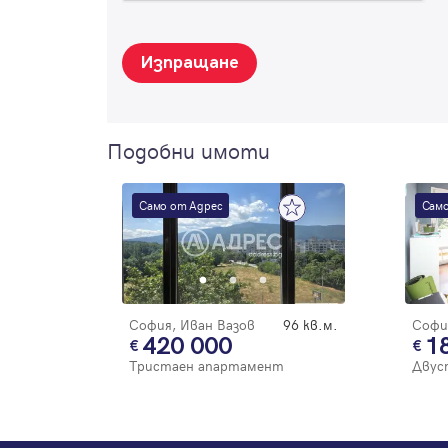
Изпращане
Подобни имоти
Само от Адрес
Само
София, Иван Вазов
96 кв.м.
Софи
420 000
1
Тристаен апартамент
Двус