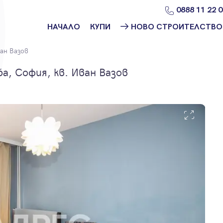
0888 11 22 
НАЧАЛО
КУПИ
НОВО СТРОИТЕЛСТВО
Намери
Ново
ан Вазов
имот
строителство
София
, София, кв. Иван Вазов
Защо да купя
имот с
Ново
Адрес?
строителство
Варна
Ново
строителство
Пловдив
Ново
строителство
Бургас
Проекти ново
строителство