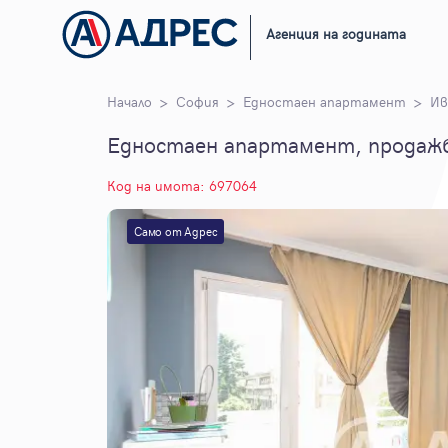
Агенция на годината
Начало
София
Едностаен апартамент
Ив
Едностаен апартамент, продажба
Код на имота: 697064
Само от Адрес