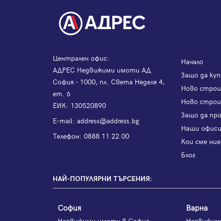
Централен офис:
Начало
АДРЕС Недвижими имоти АД
Защо да куп
София - 1000, пл. Света Неделя 4,
Ново стро
ет. 6
Ново строи
ЕИК: 130520890
Защо да пр
Е-mail:
address@address.bg
Наши офис
Телефон:
0888 11 22 00
Кои сме ние
Блог
НАЙ-ПОПУЛЯРНИ ТЪРСЕНИЯ:
София
Варна
Недвижими имоти в София
Недвижим