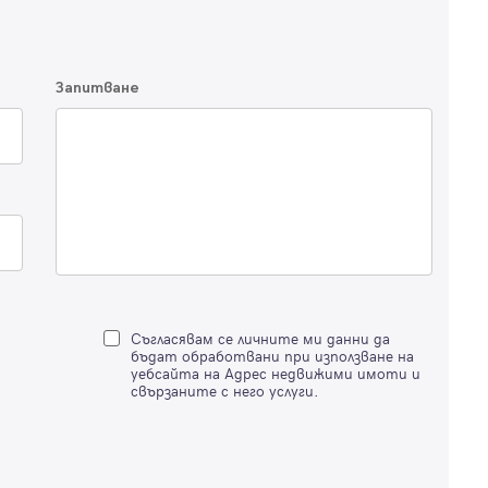
Имейл
Парола
Запитване
Вход с имейл
Забравена парола
Регистрация
Съгласявам се личните ми данни да
бъдат обработвани при използване на
уебсайта на Адрес недвижими имоти и
свързаните с него услуги.