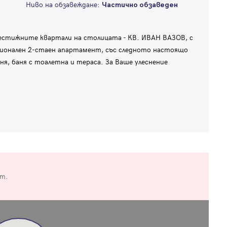
Ниво на обзавеждане:
Частично обзаведен
естижните квартали на столицата - КВ. ИВАН ВАЗОВ, с
ионален 2-стаен апартамент, със следното настоящо
ня, баня с тоалетна и тераса. За Ваше улеснение
от.