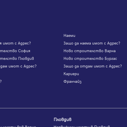
Наеми
я имот с Адрес?
Защо да наема имот с Адрес?
ителство София
Ново строителство Варна
телство Пловдив
Ново строителство Бургас
одам имот с Адрес?
Защо да отдам имот с Адрес?
и
Кариери
?
Франчайз
Пловдив
и имоти във Варна
Недвижими имоти в Пловдив