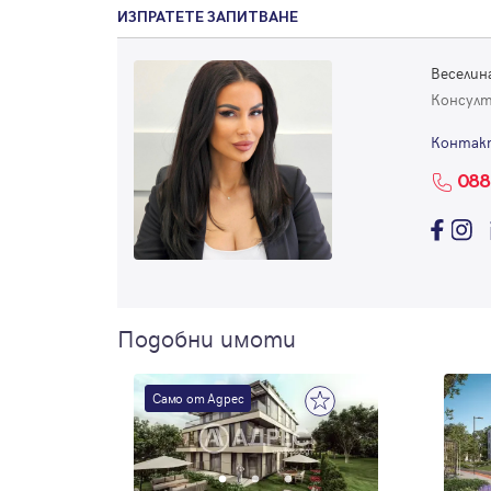
ИЗПРАТЕТЕ ЗАПИТВАНЕ
Веселин
Консул
Контак
088
Подобни имоти
Само от Адрес