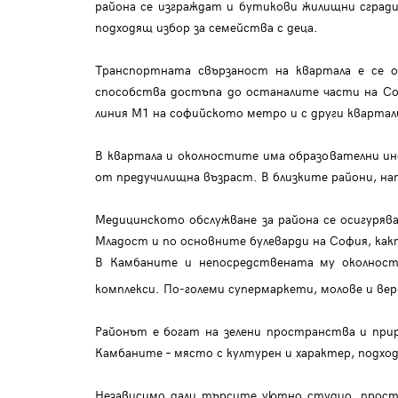
района се изграждат и бутикови жилищни сгради
подходящ избор за семейства с деца.
Транспортната свързаност на квартала е се о
способства достъпа до останалите части на Со
линия M1 на софийското метро и с други квартал
В квартала и околностите има образователни инс
от предучилищна възраст. В близките райони, на
Медицинското обслужване за района се осигуряв
Младост и по основните булеварди на София, как
В Камбаните и непосредствената му околност 
комплекси. По-големи супермаркети, молове и вер
Районът е богат на зелени пространства и прир
Камбаните – място с културен и характер, подхо
Независимо дали търсите уютно студио, просто