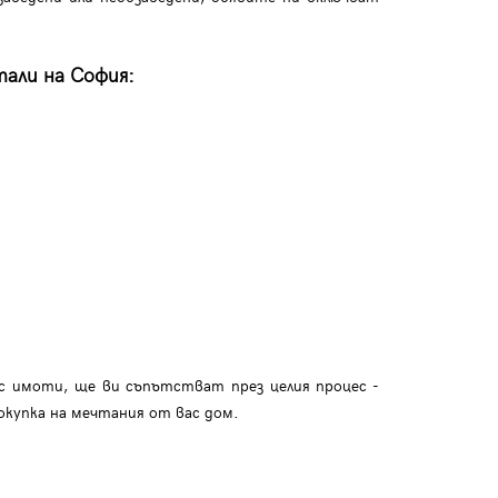
тали на София:
с имоти, ще ви съпътстват през целия процес -
окупка на мечтания от вас дом.