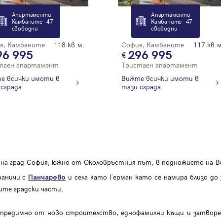
Благодарим ви! Очаквайте скоро да се свържем с вас!
регистрацията.
Апартаменти
Апартаменти
Имейл
Парола
Камбаните - 47
Камбаните - 47
свободни
свободни
я, Камбаните
118 кв.м.
София, Камбаните
117 кв.м
96 995
296 995
таен апартамент
Тристаен апартамент
е всички имоти в
Вижте всички имоти в
Вход с имейл
сграда
тази сграда
Забравена парола
Регистрация
на град София, южно от Околовръстния път, в подножието на Ви
раничи с
и села като Герман като се намира близо до
Панчарево
ните градски части.
предимно от ново строителство, еднофамилни къщи и затворе