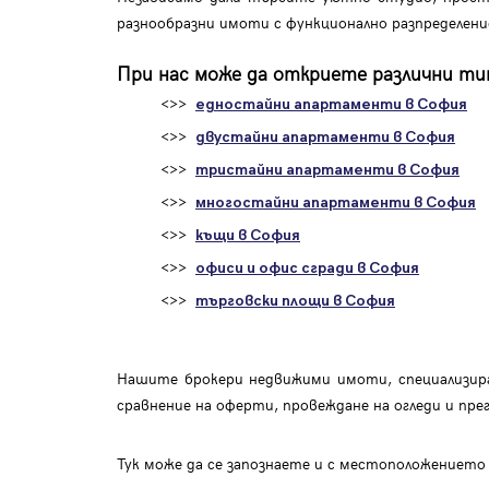
разнообразни имоти с функционално разпределен
При нас може да откриете различни тип
<>>
едностайни апартаменти в София
<>>
двустайни апартаменти в София
<>>
тристайни апартаменти в София
<>>
многостайни апартаменти в София
<>>
къщи в София
<>>
офиси и офис сгради в София
<>>
търговски площи в София
Нашите брокери недвижими имоти, специализира
сравнение на оферти, провеждане на огледи и пре
Тук може да се запознаете и с местоположението