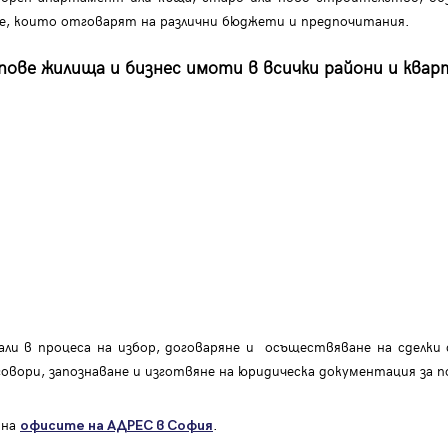
ие, които отговарят на различни бюджети и предпочитания.
ове жилища и бизнес имоти в всички райони и квар
ли в процеса на избор, договаряне и осъществяване на сделки 
говори, запознаване и изготвяне на юридическа документация за п
 на
.
офисите на АДРЕС в София