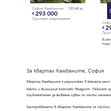
София, Камбаните
123 кв.м.
293 000
Тристаен апартамент
Софи
2
Трис
Вижт
тази 
За квартал Камбаните, София
Квартал Камбаните е разположен в южната част 
както и жилищния комплекс Младост. Районът г
привлекателен за живеене извън по-гъсто населе
Застрояването в квартал Камбаните се състои 