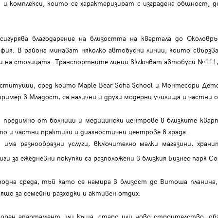
 и комплекси, които се характеризират с изградена общност, д
сигурява благодарение на близостта на квартала до Околовръ
фия. В района минават няколко автобусни линии, които свърз
и на столицата. Транспортните линии включват автобуси №111, 
титуции, сред които Maple Bear Sofia School и Монтесори Детс
пример в Младост, са налични и други модерни училища и частни 
а предимно от болници и медицински центрове в близките кварт
то и частни практики и диагностични центрове в града.
има разнообразни услуги, включително малки магазини, хра
иги за ежедневни покупки са разположени в близкия Бизнес парк С
одна среда, тъй като се намира в близост до Витоша планина, 
дящо за семейни разходки и активен отдих.
рен апартамент или къща, старо или ново строителство, обз