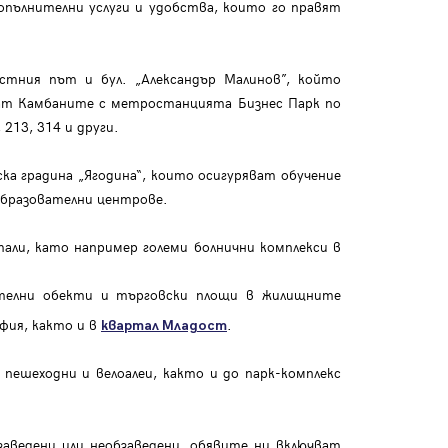
опълнителни услуги и удобства, които го правят
стния път и бул. „Александър Малинов”, който
ват Камбаните с метростанцията Бизнес Парк по
213, 314 и други.
ка градина „Ягодина“, които осигуряват обучение
образователни центрове.
али, като например големи болнични комплекси в
нителни обекти и търговски площи в жилищните
офия, както и в
.
квартал Младост
пешеходни и велоалеи, както и до парк-комплекс
аведени или необзаведени, обявите ни включват