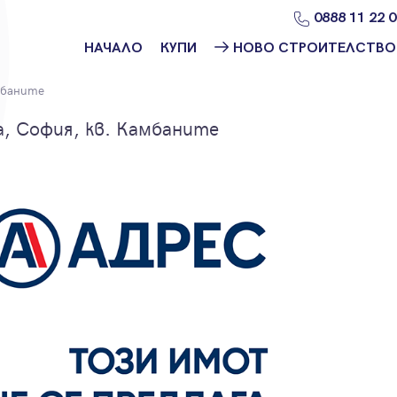
0888 11 22 
НАЧАЛО
КУПИ
НОВО СТРОИТЕЛСТВО
Намери
Ново
баните
имот
строителство
София
, София, кв. Камбаните
Защо да купя
имот с
Ново
Адрес?
строителство
Варна
Ново
строителство
Пловдив
Ново
строителство
Бургас
Проекти ново
строителство