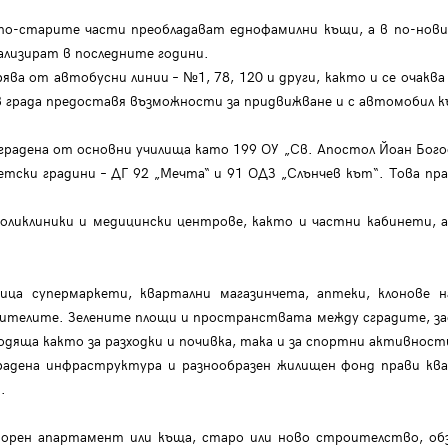
Благодарим ви! Очаквайте скоро да се свържем с вас!
регистрацията.
по-старите части преобладават еднофамилни къщи, а в по-нови
Имейл
Парола
ализират в последните години.
ва от автобусни линии – №1, 78, 120 и други, както и се очаква
в града предоставя възможности за придвижване и с автомобил к
радена от основни училища като 199 ОУ „Св. Апостол Йоан Богос
Вход с имейл
детски градини – ДГ 92 „Мечта“ и 91 ОДЗ „Слънчев кът“. Това п
ликлиники и медицински центрове, както и частни кабинети, а 
Забравена парола
Регистрация
ца супермаркети, квартални магазинчета, аптеки, клонове на
телите. Зелените площи и пространствата между сградите, заед
ходяща както за разходки и почивка, така и за спортни активност
радена инфраструктура и разнообразен жилищен фонд прави ква
.
рен апартамент или къща, старо или ново строителство, обз