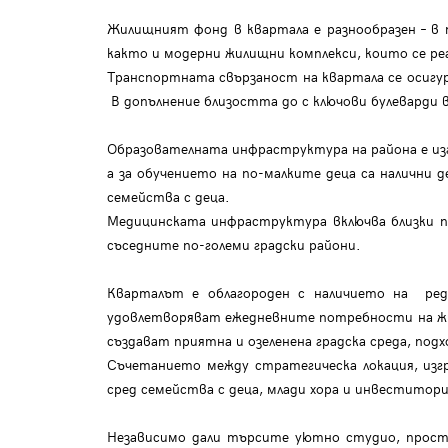
Жилищният фонд в квартала е разнообразен – в 
както и модерни жилищни комплекси, които се ре
Транспортната свързаност на квартала се осигуря
В допълнение близостта до с ключови булеварди 
Образователната инфраструктура на района е изг
а за обучението на по-малките деца са налични 
семейства с деца.
Медицинската инфраструктура включва близки по
съседните по-големи градски райони.
Кварталът е облагороден с наличието на реди
удовлетворяват ежедневните потребности на жи
създават приятна и озеленена градска среда, под
Съчетанието между стратегическа локация, изг
сред семейства с деца, млади хора и инвеститори
Независимо дали търсите уютно студио, просто