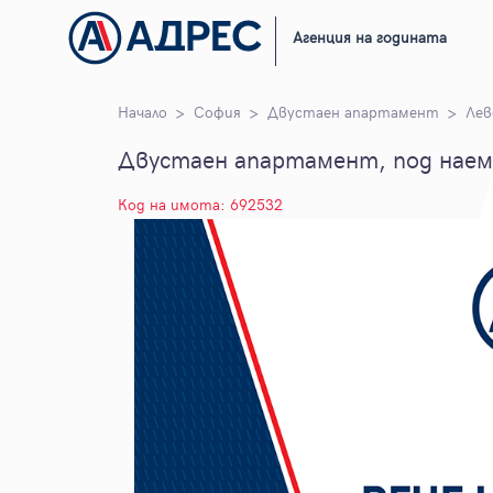
Агенция на годината
Начало
София
Двустаен апартамент
Лев
Двустаен апартамент, под наем,
Код на имота: 692532