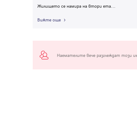
Жилището се намира на втори ета
...
Вижте още
Наемателите вече разглеждат този и