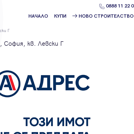
0888 11 22 
НАЧАЛО
КУПИ
НОВО СТРОИТЕЛСТВО
Намери
Ново
ски Г
имот
строителство
София
 София, кв. Левски Г
Защо да купя
имот с
Ново
Адрес?
строителство
Варна
Ново
строителство
Пловдив
Ново
строителство
Бургас
Проекти ново
строителство