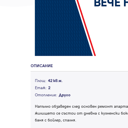
ОПИСАНИЕ
Площ:
42 кв.м.
Етаж:
2
Отопление:
Друго
Напълно обзаведен след основен ремонт апарта
жилището се състои от дневна с кухненски бокс
баня с бойлер, спалня.