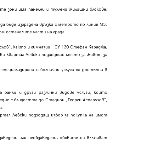
те зони има панелни и тухлени жилищни блокове,
 да бъде изградена връзка с метрото по линия М3.
ъм останалите части на града.
лов“, както и гимназии – СУ 130 Стефан Караджа,
рави квартал Левски подходящо място за живот за
специализирани и болнични услуги са достъпни в
 банки и други различни видове услуги, които
но с близостта до Стадион „Георги Аспарухов“,
и.
ртал Левски подходящ избор за покупка на имот
аведени или необзаведени, обявите ни включват