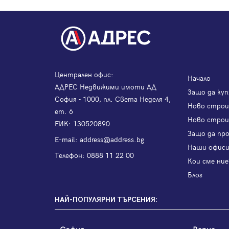
Централен офис:
Начало
АДРЕС Недвижими имоти АД
Защо да куп
София - 1000, пл. Света Неделя 4,
Ново стро
ет. 6
Ново строи
ЕИК: 130520890
Защо да пр
Е-mail:
address@address.bg
Наши офис
Телефон:
0888 11 22 00
Кои сме ние
Блог
НАЙ-ПОПУЛЯРНИ ТЪРСЕНИЯ: