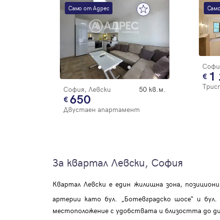
Само от Адрес
Само
Софи
1
Трис
София, Левски
50 кв.м.
650
Двустаен апартамент
За квартал Левски, София
Квартал Левски е един жилищна зона, позицион
артерии като бул. „Ботевградско шосе“ и бул.
местоположение с удобствата и близостта до ди