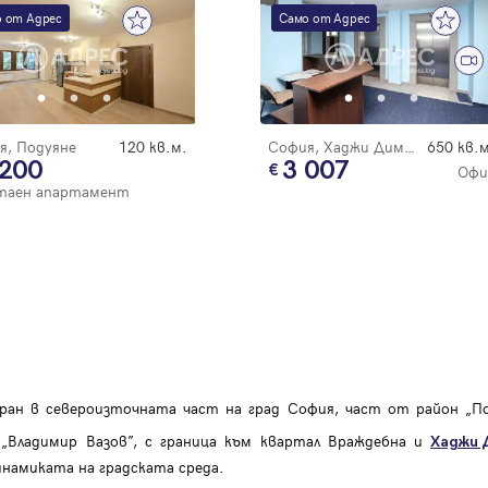
 от Адрес
Само от Адрес
я, Подуяне
120 кв.м.
София, Хаджи Димитър
650 кв.м
 200
3 007
Офи
Вход
таен апартамент
Влезте с профила си, за да разгледате повече снимки и да получит
по-подробна информация.
Продължи с Facebook
Продължи с Google
иран в североизточната част на град София, част от район „По
Успех!
Успех!
 „Владимир Вазов”, с граница към квартал Враждебна и
Хаджи 
или влезте с имейл
намиката на градската среда.
Благодарим ви! Проверете имейл адрес си, за да активирате