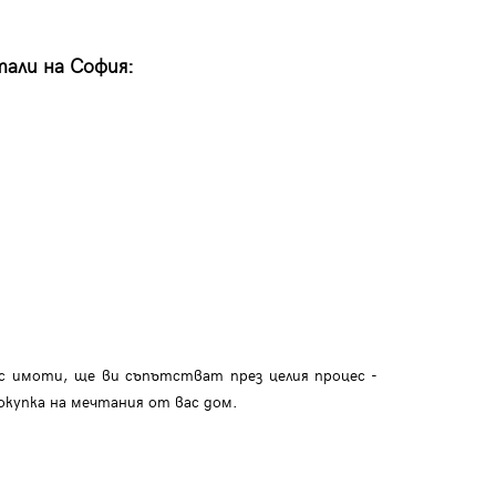
тали на София:
с имоти, ще ви съпътстват през целия процес -
окупка на мечтания от вас дом.