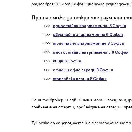
разнообразни имоти с функционално разпределен
При нас може да откриете различни тип
<>>
едностайни апартаменти в София
<>>
двустайни апартаменти в София
<>>
тристайни апартаменти в София
<>>
многостайни апартаменти в София
<>>
къщи в София
<>>
офиси и офис сгради в София
<>>
търговски площи в София
Нашите брокери недвижими имоти, специализира
сравнение на оферти, провеждане на огледи и пре
Тук може да се запознаете и с местоположението