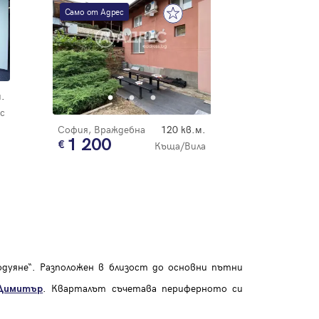
Само от Адрес
.
с
София, Враждебна
120 кв.м.
1 200
Къща/Вила
е
дуяне“. Разположен в близост до основни пътни
. Кварталът съчетава периферното си
Димитър