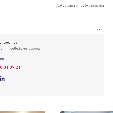
Локацията е приблизителна
р Кръстев
тант недвижими имоти
ти
8 81 89 21