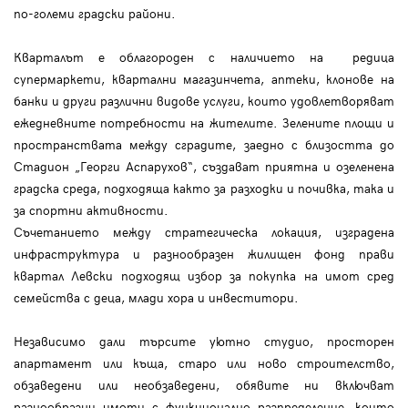
по-големи градски райони.
Кварталът е облагороден с наличието на редица
супермаркети, квартални магазинчета, аптеки, клонове на
банки и други различни видове услуги, които удовлетворяват
ежедневните потребности на жителите. Зелените площи и
пространствата между сградите, заедно с близостта до
Стадион „Георги Аспарухов“, създават приятна и озеленена
градска среда, подходяща както за разходки и почивка, така и
за спортни активности.
Съчетанието между стратегическа локация, изградена
инфраструктура и разнообразен жилищен фонд прави
квартал Левски подходящ избор за покупка на имот сред
семейства с деца, млади хора и инвеститори.
Независимо дали търсите уютно студио, просторен
апартамент или къща, старо или ново строителство,
обзаведени или необзаведени, обявите ни включват
разнообразни имоти с функционално разпределение, които