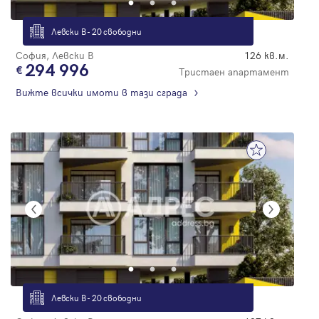
Левски В - 20 свободни
София, Левски В
126 кв.м.
294 996
Тристаен апартамент
Вижте всички имоти в тази сграда
Левски В - 20 свободни