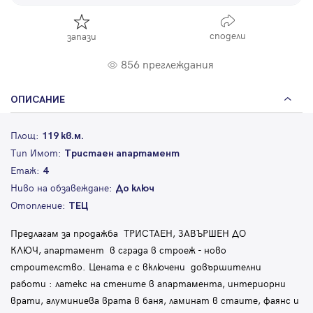
сподели
запази
856 преглеждания
ОПИСАНИЕ
Площ:
119 кв.м.
Тип Имот:
Тристаен апартамент
Етаж:
4
Ниво на обзавеждане:
До ключ
Отопление:
ТЕЦ
Предлагам за продажба ТРИСТАЕН, ЗАВЪРШЕН ДО
КЛЮЧ, апартамент в сграда в строеж - ново
строителство. Цената е с включени довършителни
работи : латекс на стените в апартамента, интериорни
врати, алуминиева врата в баня, ламинат в стаите, фаянс и