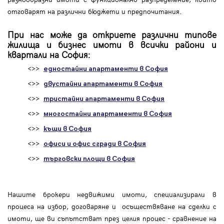
отговарят на различни бюджети и предпочитания.
При нас може да откриете различни типове
жилища и бизнес имоти в всички райони и
квартали на София:
<>>
едностайни апартаменти в София
<>>
двустайни апартаменти в София
<>>
тристайни апартаменти в София
<>>
многостайни апартаменти в София
<>>
къщи в София
<>>
офиси и офис сгради в София
<>>
търговски площи в София
Нашите брокери недвижими имоти, специализирали в
процеса на избор, договаряне и осъществяване на сделки с
имоти, ще ви съпътстват през целия процес - сравнение на