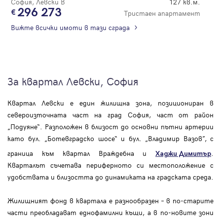
София, Левски В
127 кв.м.
296 273
Тристаен апартамент
Вижте всички имоти в тази сграда
За квартал Левски, София
Квартал Левски е един жилищна зона, позициониран в
североизточната част на град София, част от район
„Подуяне“. Разположен в близост до основни пътни артерии
като бул. „Ботевградско шосе“ и бул. „Владимир Вазов”, с
граница към квартал Враждебна и
.
Хаджи Димитър
Кварталът съчетава периферното си местоположение с
удобствата и близостта до динамиката на градската среда.
Жилищният фонд в квартала е разнообразен – в по-старите
части преобладават еднофамилни къщи, а в по-новите зони