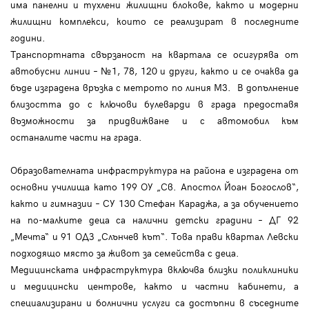
има панелни и тухлени жилищни блокове, както и модерни
жилищни комплекси, които се реализират в последните
години.
Транспортната свързаност на квартала се осигурява от
автобусни линии – №1, 78, 120 и други, както и се очаква да
бъде изградена връзка с метрото по линия М3. В допълнение
близостта до с ключови булеварди в града предоставя
възможности за придвижване и с автомобил към
останалите части на града.
Образователната инфраструктура на района е изградена от
основни училища като 199 ОУ „Св. Апостол Йоан Богослов“,
както и гимназии – СУ 130 Стефан Караджа, а за обучението
на по-малките деца са налични детски градини – ДГ 92
„Мечта“ и 91 ОДЗ „Слънчев кът“. Това прави квартал Левски
подходящо място за живот за семейства с деца.
Медицинската инфраструктура включва близки поликлиники
и медицински центрове, както и частни кабинети, а
специализирани и болнични услуги са достъпни в съседните