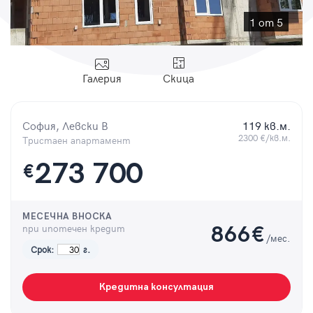
Парола
1 от 5
Галерия
Скица
Вход с имейл
София, Левски В
119 кв.м.
Забравена парола
2300 €/кв.м.
Тристаен апартамент
273 700
€
Регистрация
МЕСЕЧНА ВНОСКА
при ипотечен кредит
866
€
/мес.
Срок:
г.
Кредитна консултация