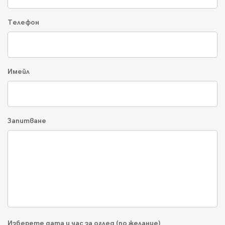
Телефон
Имейл
Запитване
Изберете дата и час за оглед (по желание)