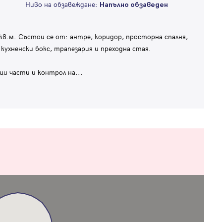
Ниво на обзавеждане:
Напълно обзаведен
в.м. Състои се от: антре, коридор, просторна спалня,
 кухненски бокс, трапезария и преходна стая.
щи части и контрол на
...