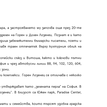
ра, а застрояването му започва още през 20-те
зделен на Горен и Долен Лозенец. Познат е и като
едица забележителни български писатели, поети и
тавя траен отпечатък върху културния облик на
ропейски съюз и Витоша, както и ключови пътни
ия и чрез автобусни линии 88, 94, 102, 120, 604,
 зони.
 комплекси. Горен Лозенец се отличава с няколко
.
 утвърждават като „зелената перла“ на София. В
енец". В близост са Южен парк, Paradise Center,
омати и семейства, които търсят удобна градска