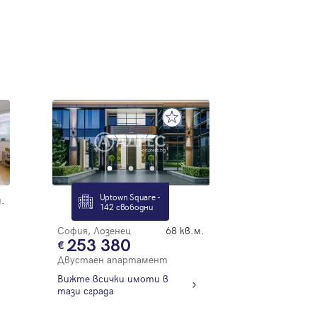
Uptown Square -
.
142 свободни
София, Лозенец
68 кв.м.
253 380
Двустаен апартамент
Вижте всички имоти в
тази сграда