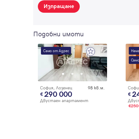
Изпращане
Подобни имоти
Само от Адрес
Нама
Само
София, Лозенец
98 кв.м.
Софи
290 000
2
Двустаен апартамент
Двус
250