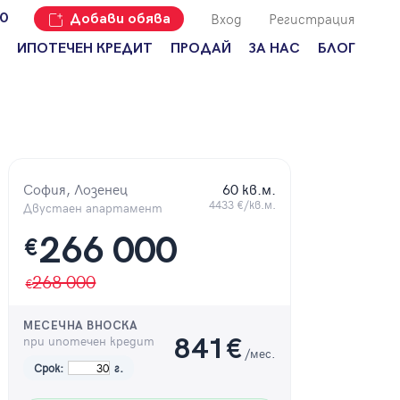
Вход
Регистрация
00
Добави обява
ИПОТЕЧЕН КРЕДИТ
ПРОДАЙ
ЗА НАС
БЛОГ
Добави
Наши офиси
За продавачи
обява
Кариери
За купувачи
Защо да
продам
Кои сме ние?
Ипотечно
имот с
кредитиране
Адрес?
София, Лозенец
60 кв.м.
Мениджмънт
4433 €/кв.м.
За
Двустаен апартамент
наемодатели
Address Run
266 000
€
За
Франчайз
наематели
268 000
Често
Анализ на
задавани
пазара
въпроси
МЕСЕЧНА ВНОСКА
при ипотечен кредит
841
€
Новини
/мес.
Срок:
г.