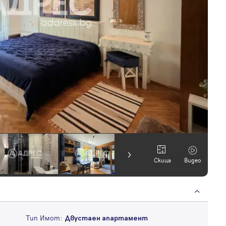
Скица
Видео
Тип Имот:
Двустаен апартамент