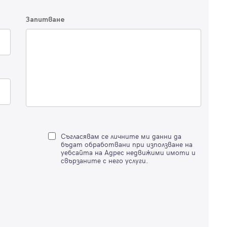
Благодарим ви! Очаквайте скоро да се свържем с вас!
регистрацията.
Имейл
Парола
Запитване
Вход с имейл
Забравена парола
Съгласявам се личните ми данни да
Регистрация
бъдат обработвани при използване на
уебсайта на Адрес недвижими имоти и
свързаните с него услуги.