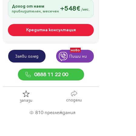
Доход от наем
+548€
/мес.
приблизителен, месечен
Кредитна консултация
ново
Заяви оглед
Пиши ни
0888 11 22 00
сподели
запази
810 преглеждания