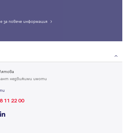
е за повече информация
Вход
Влезте с профила си, за да разгледате повече снимки и да получит
по-подробна информация.
 Лятова
тант недвижими имоти
Продължи с Facebook
ти
8 11 22 00
Продължи с Google
Успех!
Успех!
или влезте с имейл
Благодарим ви! Проверете имейл адрес си, за да активирате