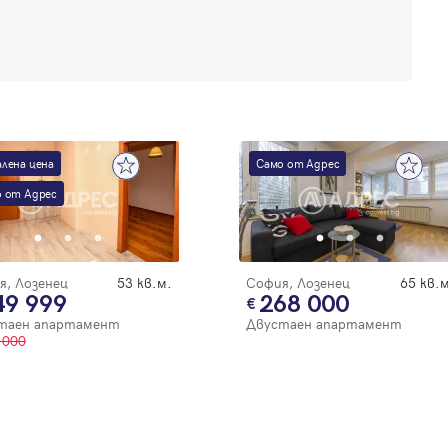
лена цена
Само от Адрес
 от Адрес
я, Лозенец
53 кв.м.
София, Лозенец
65 кв.м
49 999
268 000
таен апартамент
Двустаен апартамент
 000