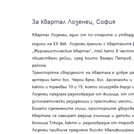
За квартал Лозенец, София
Квартал Лозенец, един от по-старите и утвърд
години на XX век. Лозенец граничи с кварталите
„Журналистическия квартал“, тъй като в частта 
обществени дейци, сред които Валери Петров, 
района.
Транспортна свързаност на квартала е добре р
артерии като бул. Черни връх, бул. Арсеналски и
както и трамваи 10 и 15, което осигурява бързо 
Лозенец предлага разнообразие от жилища, от ст
дипломатически резиденции и престижни имоти, 
Богато озеленените улици, просторните дворове
квартала се намират редица училища и детски гр
болница Токуда, както и разнообразие от търговс
Лозенец привлича предимно високо квалифициран