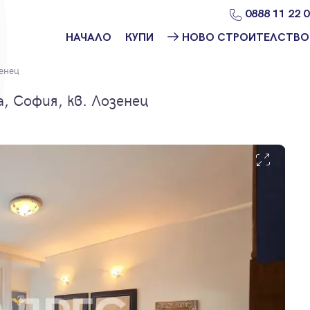
0888 11 22 
НАЧАЛО
КУПИ
НОВО СТРОИТЕЛСТВО
Намери
Ново
енец
имот
строителство
София
 София, кв. Лозенец
Защо да купя
имот с
Ново
Адрес?
строителство
Варна
Ново
строителство
Пловдив
Ново
строителство
Бургас
Проекти ново
строителство