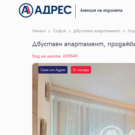
Агенция на годината
Начало
София
Двустаен апартамент
Лоз
Двустаен апартамент, продажба,
Код на имота: 693549
Само от Адрес
5+ огледа