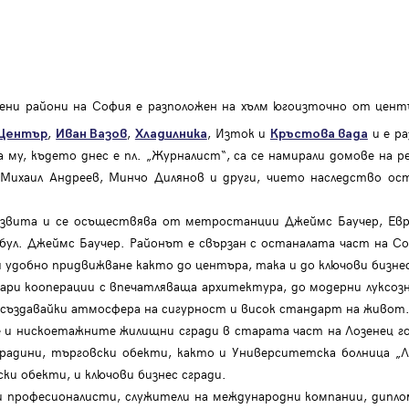
ени райони на София е разположен на хълм югоизточно от центъ
,
,
, Изток и
и е ра
Център
Иван Вазов
Хладилника
Кръстова вада
му, където днес е пл. „Журналист“, са се намирали домове на р
Михаил Андреев, Минчо Дилянов и други, чието наследство ос
азвита и се осъществява от метростанции Джеймс Баучер, Ев
 бул. Джеймс Баучер. Районът е свързан с останалата част на Соф
и удобно придвижване както до центъра, така и до ключови бизнес
ари кооперации с впечатляваща архитектура, до модерни луксозни
създавайки атмосфера на сигурност и висок стандарт на живот
 и нискоетажните жилищни сгради в старата част на Лозенец го
адини, търговски обекти, както и Университетска болница „Лоз
ки обекти, и ключови бизнес сгради.
и професионалисти, служители на международни компании, дипл