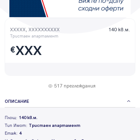
Парола
XXXXX, XXXXXXXXXX
140 кв.м.
Тристаен апартамент
Вход с имейл
XXX
€
Забравена парола
Регистрация
517 преглеждания
ОПИСАНИЕ
Площ:
140 кв.м.
Тип Имот:
Тристаен апартамент
Етаж:
4