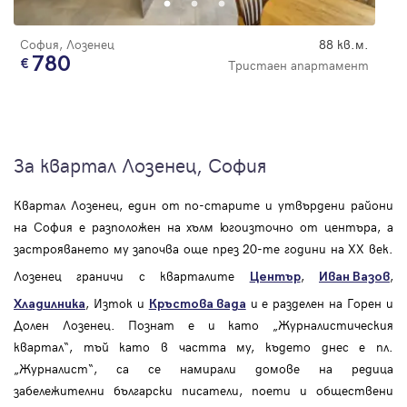
София, Лозенец
88 кв.м.
780
Тристаен апартамент
За квартал Лозенец, София
Квартал Лозенец, един от по-старите и утвърдени райони
на София е разположен на хълм югоизточно от центъра, а
застрояването му започва още през 20-те години на XX век.
Лозенец граничи с кварталите
,
,
Център
Иван Вазов
, Изток и
и е разделен на Горен и
Хладилника
Кръстова вада
Долен Лозенец. Познат е и като „Журналистическия
квартал“, тъй като в частта му, където днес е пл.
„Журналист“, са се намирали домове на редица
забележителни български писатели, поети и обществени