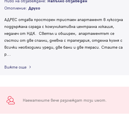
Ниво на обзавеждане:
Напълно обзаведен
Отопление:
Друго
АДРЕС отдава просторен тристаен апартамент в луксозна
поддържана сграда с комуникативна централна локация,
недалеч от НДК. Светъл и обширен, апартаментът се
състои от две спални, дневна с трапезария, отделна кухня с
всички необходими уреди, две бани и две тераси. Стаите са
р
...
Вижте още
Наемателите вече разглеждат този имот.