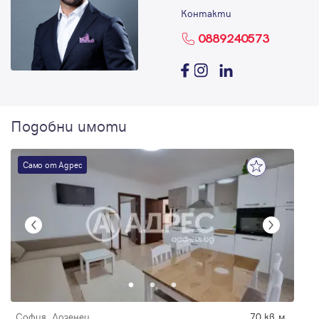
Контакти
0889240573
Подобни имоти
Само от Адрес
София, Лозенец
70 кв.м.