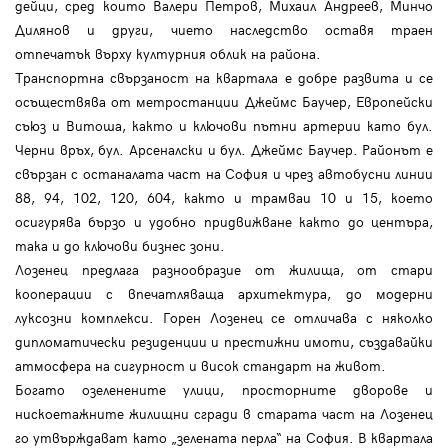
дейци, сред които Валери Петров, Михаил Андреев, Минчо
Дилянов и други, чието наследство оставя траен
отпечатък върху културния облик на района.
Транспортна свързаност на квартала е добре развита и се
осъществява от метростанции Джеймс Баучер, Европейски
съюз и Витоша, както и ключови пътни артерии като бул.
Черни връх, бул. Арсеналски и бул. Джеймс Баучер. Районът е
свързан с останалата част на София и чрез автобусни линии
88, 94, 102, 120, 604, както и трамваи 10 и 15, което
осигурява бързо и удобно придвижване както до центъра,
така и до ключови бизнес зони.
Лозенец предлага разнообразие от жилища, от стари
кооперации с впечатляваща архитектура, до модерни
луксозни комплекси. Горен Лозенец се отличава с няколко
дипломатически резиденции и престижни имоти, създавайки
атмосфера на сигурност и висок стандарт на живот.
Богато озеленените улици, просторните дворове и
нискоетажните жилищни сгради в старата част на Лозенец
го утвърждават като „зелената перла“ на София. В квартала