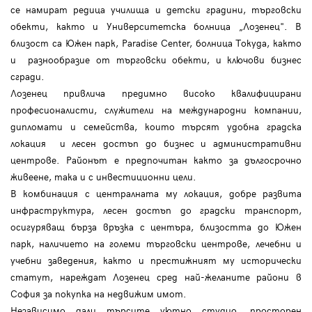
се намират редица училища и детски градини, търговски
обекти, както и Университетска болница „Лозенец". В
близост са Южен парк, Paradise Center, болница Токуда, както
и разнообразие от търговски обекти, и ключови бизнес
сгради.
Лозенец привлича предимно високо квалифицирани
професионалисти, служители на международни компании,
дипломати и семейства, които търсят удобна градска
локация и лесен достъп до бизнес и административни
центрове. Районът е предпочитан както за дългосрочно
живеене, така и с инвестиционни цели.
В комбинация с централната му локация, добре развита
инфраструктура, лесен достъп до градски транспорт,
осигуряващ бърза връзка с центъра, близостта до Южен
парк, наличието на големи търговски центрове, лечебни и
учебни заведения, както и престижният му исторически
статут, нареждат Лозенец сред най-желаните райони в
София за покупка на недвижим имот.
Независимо дали търсите уютно студио, просторен