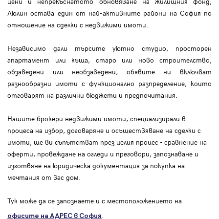
цени и непрекъснатото обновяване на жилищния фонд,
Люлин остава един от най-активните райони на София по
отношение на сделки с недвижими имоти.
Независимо дали търсите уютно студио, просторен
апартамент или къща, старо или ново строителство,
обзаведени или необзаведени, обявите ни включват
разнообразни имоти с функционално разпределение, които
отговарят на различни бюджети и предпочитания.
Нашите брокери недвижими имоти, специализирали в
процеса на избор, договаряне и осъществяване на сделки с
имоти, ще ви съпътстват през целия процес - сравнение на
оферти, провеждане на огледи и преговори, запознаване и
изготвяне на юридическа документация за покупка на
мечтания от вас дом.
Тук може да се запознаете и с местоположението на
.
офисите на АДРЕС в София