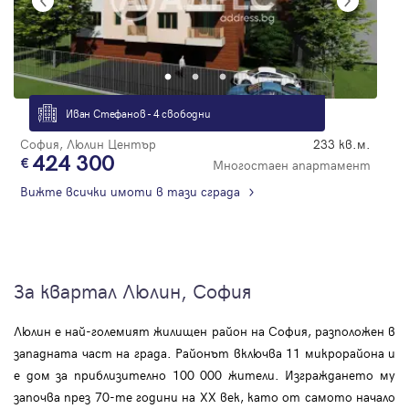
Иван Стефанов - 4 свободни
София, Люлин Център
233 кв.м.
424 300
Многостаен апартамент
Вижте всички имоти в тази сграда
За квартал Люлин, София
Люлин е най-големият жилищен район на София, разположен в
западната част на града. Районът включва 11 микрорайона и
е дом за приблизително 100 000 жители. Изграждането му
започва през 70-те години на XX век, като от самото начало