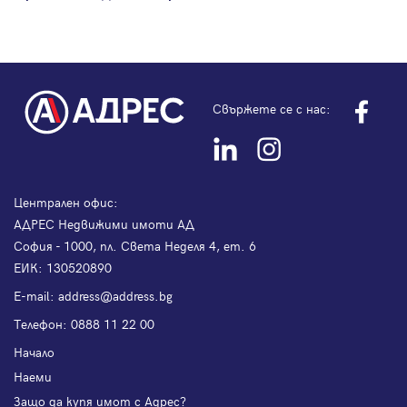
Свържете се с нас:
Централен офис:
АДРЕС Недвижими имоти АД
София - 1000, пл. Света Неделя 4, ет. 6
ЕИК: 130520890
Е-mail:
address@address.bg
Телефон:
0888 11 22 00
Начало
Наеми
Защо да купя имот с Адрес?