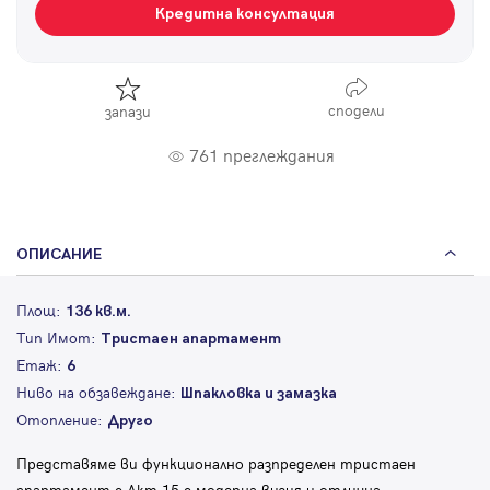
Кредитна консултация
сподели
запази
761 преглеждания
ОПИСАНИЕ
Площ:
136 кв.м.
Тип Имот:
Тристаен апартамент
Етаж:
6
Ниво на обзавеждане:
Шпакловка и замазка
Отопление:
Друго
Представяме ви функционално разпределен тристаен
апартамент с Акт 15,с модерна визия и отлична