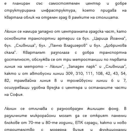
е планиран със самостоятелен център и добре
структурирана инфраструктура, което придава на
квартала облик на отделен град в рамките на столицата.
Люлин се намира западно от централната градска част, като
основните транспортни артерии са бул. „Царица Йоанна“,
бул. „Сливница“, бул. „Панчо Владигеров“ и бул. „Добринова
скала“. Кварталът разполага с добра транспортна
достъпност, обслужва се от три метростанции по първата
линия на метрото – Люлин”, „Западен парк” и „Сливница”,
както и от автобусни линии 309, 310, 111, 108, 42, 43, 54,
82, трамвайна линия 8 и тролейбусни линии 6 и 7,
осигуряващи удобна връзка с центъра и останалите части
на София.
Люлин се отличава с разнообразен жилищен фонд. В
различните микрорайони могат да се открият панелни
блокове от 70-те и 80-те години, ЕПК сгради, както и ново
строителство с модерна визия и функционални