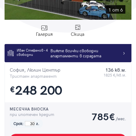
Парола
1 от 6
Галерия
Скица
Вход с имейл
Иван Стефанов - 4
Вижте всички свободни
свободни
апартаменти в сградата
Забравена парола
София, Люлин Център
136 кв.м.
Регистрация
1825 €/кв.м.
Тристаен апартамент
248 200
€
МЕСЕЧНА ВНОСКА
при ипотечен кредит
785
€
/мес.
Срок:
г.