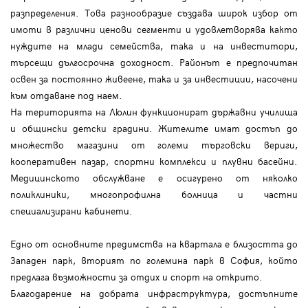
разпределения. Това разнообразие създава широк избор от
имоти в различни ценови сегменти и удовлетворява както
нуждите на млади семейства, така и на инвеститори,
търсещи дългосрочна доходност. Районът е предпочитан
освен за постоянно живеене, така и за инвестиции, насочени
към отдаване под наем.
На територията на Люлин функционират държавни училища
и общински детски градини. Жителите имат достъп до
множество магазини от големи търговски вериги,
кооперативен пазар, спортни комплекси и плувни басейни.
Медицинското обслужване е осигурено от няколко
поликлиники, многопрофилна болница и частни
специализирани кабинети.
Едно от основните предимства на квартала е близостта до
Западен парк, вторият по големина парк в София, който
предлага възможности за отдих и спорт на открито.
Благодарение на добрата инфраструктура, достъпните