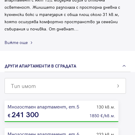
осветеност. Жилището разполага с просторна дневна с
кухненски бокс и трапезария с обща площ около 31 кв.м,
която осигурява комфортно пространство за семейни
събирания и почивка. От дневнат
...
Вижте още
ДРУГИ АПАРТАМЕНТИ В СГРАДАТА
Тип имот
Многостаен апартамент, ет.5
130 кв.м.
241 300
1850 €/кв.м.
Многостаен апартамент, ет.6
233 кв.м.