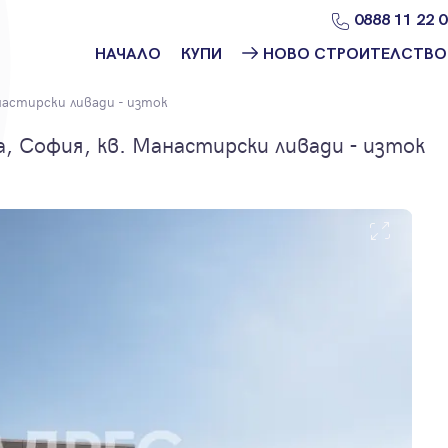
0888 11 22 
НАЧАЛО
КУПИ
НОВО СТРОИТЕЛСТВО
Намери
Ново
астирски ливади - изток
имот
строителство
София
 София, кв. Манастирски ливади - изток
Защо да купя
имот с
Ново
Адрес?
строителство
Варна
Ново
строителство
Пловдив
Ново
строителство
Бургас
Проекти ново
строителство