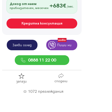
Доход от наем
+683€
/мес.
приблизителен, месечен
Кредитна консултация
ново
Заяви оглед
Пиши ни
0888 11 22 00
сподели
запази
1072 преглеждания