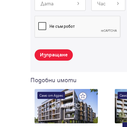
Дата
Час
Изпращане
Подобни имоти
Само от Адрес
Само