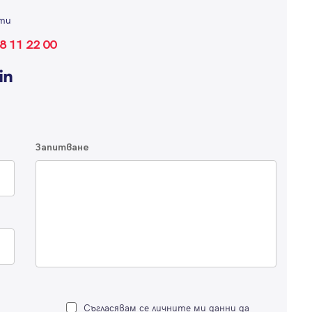
ти
8 11 22 00
Запитване
Съгласявам се личните ми данни да