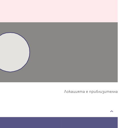
Вход
Влезте с профила си, за да разгледате повече снимки и да получит
по-подробна информация.
Продължи с Facebook
Локацията е приблизителна
Продължи с Google
Успех!
Успех!
или влезте с имейл
Благодарим ви! Проверете имейл адрес си, за да активирате