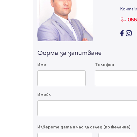
Контак
088
Форма за запитване
Име
Телефон
Имейл
Изберете дата и час за оглед (по желание)