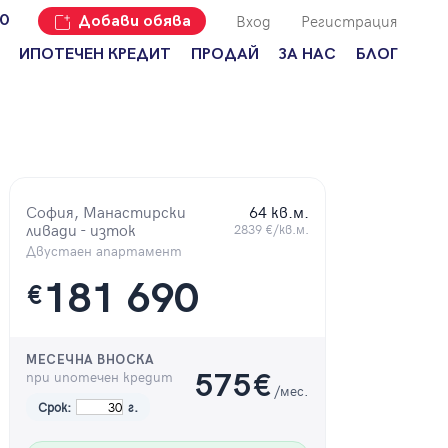
Вход
Регистрация
00
Добави обява
ИПОТЕЧЕН КРЕДИТ
ПРОДАЙ
ЗА НАС
БЛОГ
Добави
Наши офиси
За продавачи
обява
Кариери
За купувачи
Защо да
продам
Кои сме ние?
Ипотечно
имот с
кредитиране
Адрес?
София, Манастирски
64 кв.м.
Мениджмънт
ливади - изток
2839 €/кв.м.
За
наемодатели
Двустаен апартамент
Address Run
181 690
За
€
Франчайз
наематели
Често
Анализ на
задавани
пазара
въпроси
МЕСЕЧНА ВНОСКА
при ипотечен кредит
575
€
/мес.
Новини
Срок:
г.