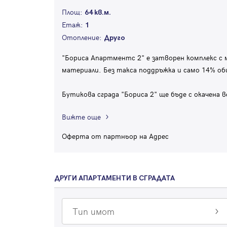
Площ:
64 кв.м.
Етаж:
1
Отопление:
Друго
"Бориса Апартментс 2" е затворен комплекс с 
материали. Без такса поддръжка и само 14% об
Бутикова сграда "Бориса 2" ще бъде с окачена 
Вижте още
Оферта от партньор на Адрес
ДРУГИ АПАРТАМЕНТИ В СГРАДАТА
Тип имот