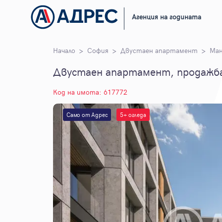
Агенция на годината
Начало
София
Двустаен апартамент
Ман
Двустаен апартамент, продажба,
Код на имота: 617772
Само от Адрес
5+ огледа