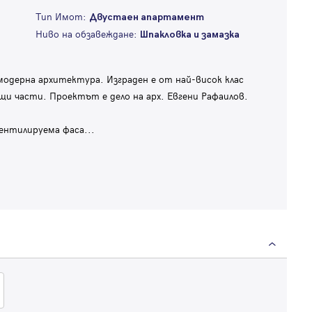
Тип Имот:
Двустаен апартамент
Ниво на обзавеждане:
Шпакловка и замазка
модерна архитектура. Изграден е от най-висок клас
щи части. Проектът е дело на арх. Евгени Рафаилов.
вентилируема фаса
...