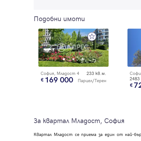
Подобни имоти
София, Младост 4
233 кв.м.
Софи
169 000
2483 
Парцел/Терен
7
За квартал Младост, София
Квартал Младост се приема за един от най-бър