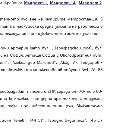
 микрайона:
,
,
,
Младост 1
Младост 1А
Младост 2
оетапното пускане на четирите метростанции в
стата с най-висока средна заплата на работещи в
а реализация е от изключително голямо значение.
ни артерии като бул. „Цариградско шосе“, бул.
асти на София, летище София и Околовръстния път.
я“, „Александър Малинов“, „Акад. Ал. Теодоров -
 се обслужва от множество автобусни №4, 76, 88
реобладават панелни и ЕПК сгради от 70-те и 80-
ищни комплекси с модерна архитектура, подземни
не, така и за инвестиционни цели, включително
оян Пенев“, 144 СУ „Народни будители“, 145 ОУ