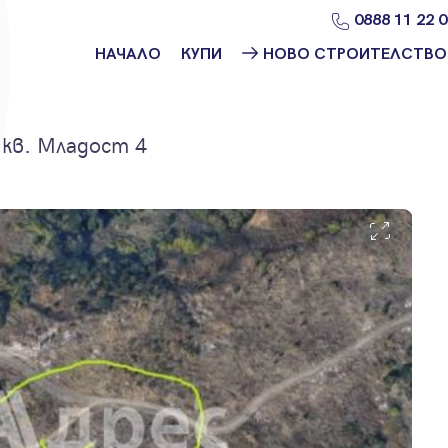
0888 11 22 
НАЧАЛО
КУПИ
НОВО СТРОИТЕЛСТВО
Намери
Ново
имот
строителство
София
 кв. Младост 4
Защо да купя
имот с
Ново
Адрес?
строителство
Варна
Ново
строителство
Пловдив
Ново
строителство
Бургас
Проекти ново
строителство