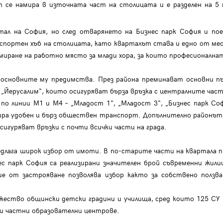
т се намира в източната част на столицата и е разделен на 5
ртал на София, но след отварянето на Бизнес парк София и п
нспортен хъб на столицата, като кварталът става и едно от ме
иране на работно място за млади хора, за които професионалнат
основните му предимства. През района преминават основни път
л. „Йерусалим“, които осигуряват бърза връзка с централните ч
 линии М1 и М4 – „Младост 1“, „Младост 3“, „Бизнес парк Софи
нтира удобен и бърз обществен транспорт. Допълнително районът
осигуряват връзки с почти всички части на града.
длага широк избор от имоти. В по-старите части на квартала п
ес парк София са реализирани значителен брой съвременни жил
ие от застрояване позволява избор както за собствено ползва
ство общински детски градини и училища, сред които 125 СУ „Б
 и частни образователни центрове.