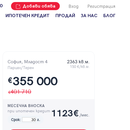
Вход
Регистрация
00
Добави обява
ИПОТЕЧЕН КРЕДИТ
ПРОДАЙ
ЗА НАС
БЛОГ
Добави
Наши офиси
За продавачи
обява
Кариери
За купувачи
Защо да
продам
Кои сме ние?
Ипотечно
имот с
кредитиране
Адрес?
София, Младост 4
2363 кв.м.
Мениджмънт
150 €/кв.м.
За
Парцел/Терен
наемодатели
Address Run
355 000
€
За
Франчайз
наематели
401 710
Често
Анализ на
задавани
пазара
въпроси
МЕСЕЧНА ВНОСКА
при ипотечен кредит
1123
€
Новини
/мес.
Срок:
г.