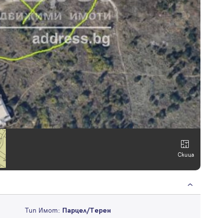
Скица
Тип Имот:
Парцел/Терен