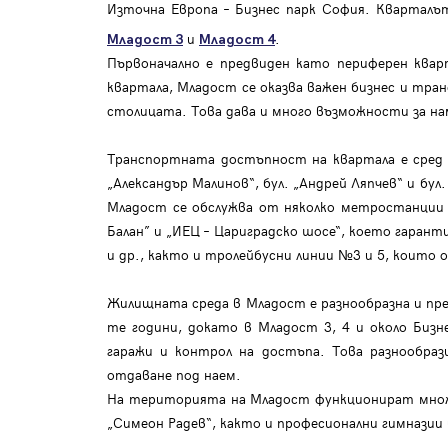
Източна Европа – Бизнес парк София. Кварталъ
и
.
Младост 3
Младост 4
Първоначално е предвиден като периферен ква
квартала, Младост се оказва важен бизнес и тра
столицата. Това дава и много възможности за нам
Транспортната достъпност на квартала е сред 
„Александър Малинов“, бул. „Андрей Ляпчев“ и бу
Младост се обслужва от няколко метростанции по
Балан” и „ИЕЦ – Цариградско шосе“, което гара
и др., както и тролейбусни линии №3 и 5, които 
Жилищната среда в Младост е разнообразна и пре
те години, докато в Младост 3, 4 и около Бизн
гаражи и контрол на достъпа. Това разнообраз
отдаване под наем.
На територията на Младост функционират множе
„Симеон Радев“, както и професионални гимназии