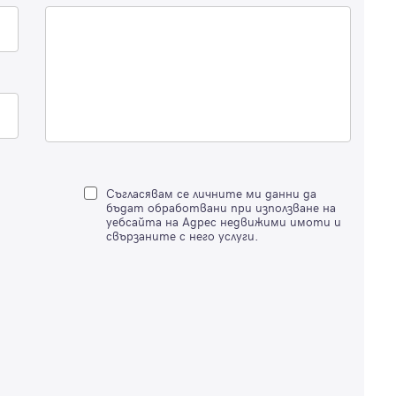
Благодарим ви! Очаквайте скоро да се свържем с вас!
регистрацията.
Имейл
Парола
Вход с имейл
Съгласявам се личните ми данни да
Забравена парола
бъдат обработвани при използване на
уебсайта на Адрес недвижими имоти и
свързаните с него услуги.
Регистрация