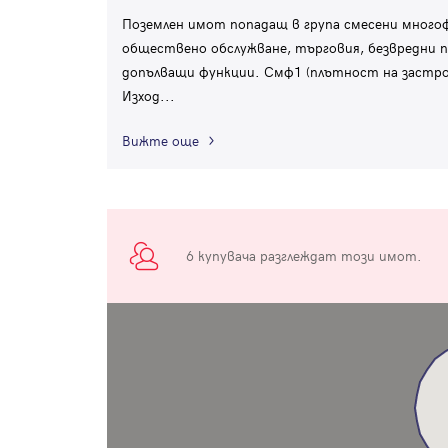
Поземлен имот попадащ в група смесени многоф
обществено обслужване, търговия, безвредни п
допълващи функции. Смф1 (плътност на застрояв
Изход
...
Вижте още
6 купувача разглеждат този имот.