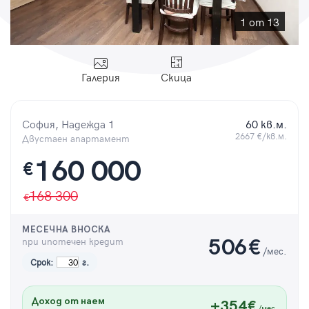
Парола
1 от 13
Галерия
Скица
Вход с имейл
София, Надежда 1
60 кв.м.
Забравена парола
2667 €/кв.м.
Двустаен апартамент
160 000
€
Регистрация
168 300
МЕСЕЧНА ВНОСКА
при ипотечен кредит
506
€
/мес.
Срок:
г.
Доход от наем
+354€
/мес.