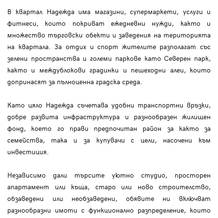
В квартал Надежда има магазини, супермаркети, услуги и
фитнеси, които покриват ежедневни нужди, както и
множество търговски обекти и заведения на територията
на квартала. За отдих и спорт жителите разполагат със
зелени пространства и големи паркове като Северен парк,
както и междублокови градинки и пешеходни алеи, които
допринасят за пълноценна градска среда.
Като цяло Надежда съчетава удобни транспортни връзки,
добре развита инфраструктура и разнообразен жилищен
фонд, което го прави предпочитан район за както за
семейства, така и за купувачи с цели, насочени към
инвестиция.
Независимо дали търсите уютно студио, просторен
апартамент или къща, старо или ново строителство,
обзаведени или необзаведени, обявите ни включват
разнообразни имоти с функционално разпределение, които