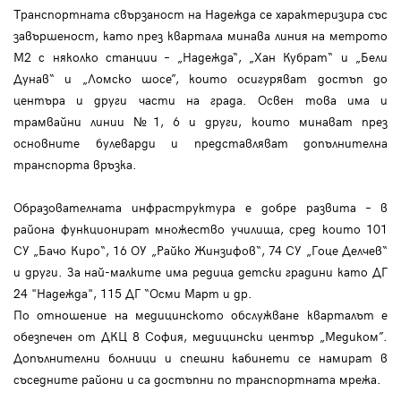
Транспортната свързаност на Надежда се характеризира със
завършеност, като през квартала минава линия на метрото
М2 с няколко станции – „Надежда“, „Хан Кубрат“ и „Бели
Дунав“ и „Ломско шосе”, които осигуряват достъп до
центъра и други части на града. Освен това има и
трамвайни линии №1, 6 и други, които минават през
основните булеварди и представляват допълнителна
транспорта връзка.
Образователната инфраструктура е добре развита – в
района функционират множество училища, сред които 101
СУ „Бачо Киро“, 16 ОУ „Райко Жинзифов“, 74 СУ „Гоце Делчев“
и други. За най-малките има редица детски градини като ДГ
24 "Надежда", 115 ДГ “Осми Март и др.
По отношение на медицинското обслужване кварталът е
обезпечен от ДКЦ 8 София, медицински център „Медиком”.
Допълнителни болници и спешни кабинети се намират в
съседните райони и са достъпни по транспортната мрежа.