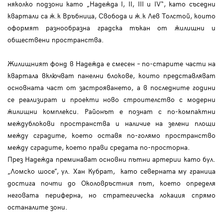
няколко подзони като „Надежда I, II, III и IV“, като съседни
квартали са ж.к Връбница, Свобода и ж.к Лев Толстой, които
оформят разнообразна градска тъкан от жилищни и
обществени пространства.
Жилищният фонд в Надежда е смесен – по-старите части на
квартала включват панелни блокове, които представляват
основната част от застрояването, а в последните години
се реализират и проекти ново строителство с модерни
жилищни комплекси. Районът е познат с по-компактни
междублокови пространства и наличие на зелени площи
между сградите, което оставя по-голямо пространство
между сградите, което прави средата по-просторна.
През Надежда преминават основни пътни артерии като бул.
„Ломско шосе”, ул. Хан Кубрат, като северната му граница
достига почти до Околовръстния път, което определя
неговата периферна, но стратегическа локация спрямо
останалите зони.