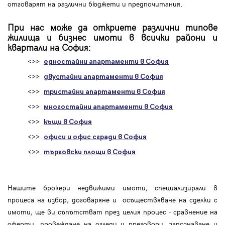
отговарят на различни бюджети и предпочитания.
При нас може да откриете различни типове
жилища и бизнес имоти в всички райони и
квартали на София:
<>>
едностайни апартаменти в София
<>>
двустайни апартаменти в София
<>>
тристайни апартаменти в София
<>>
многостайни апартаменти в София
<>>
къщи в София
<>>
офиси и офис сгради в София
<>>
търговски площи в София
Нашите брокери недвижими имоти, специализирали в
процеса на избор, договаряне и осъществяване на сделки с
имоти, ще ви съпътстват през целия процес - сравнение на
оферти, провеждане на огледи и преговори, запознаване и