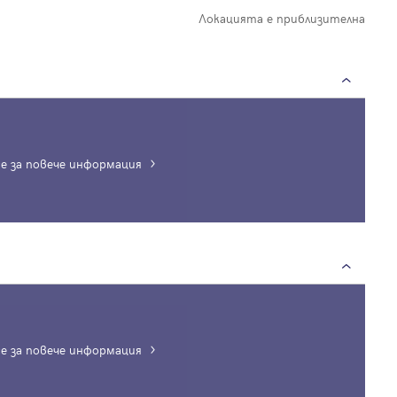
Локацията е приблизителна
е за повече информация
Вход
Влезте с профила си, за да разгледате повече снимки и да получит
по-подробна информация.
е за повече информация
Продължи с Facebook