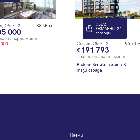
ОБЕЛЯ
, Обеля 2
88 кв.м.
РЕЗИДЕНС - 24
85 000
свободни
таен апартамент
София, Обеля 2
96 кв.м
 000
191 793
Тристаен апартамент
Вижте всички имоти в
тази сграда
Наеми