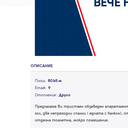
ОПИСАНИЕ
Площ:
80 кв.м.
Етаж:
9
Отопление:
Друго
Предлагаме Ви тристаен обзаведен апаратмент 
хол, две непреходни спални ( едната с балкон), 
отделна тоалетна, мокро помещение.