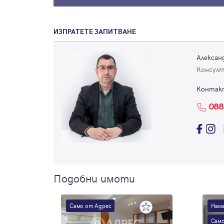
ИЗПРАТЕТЕ ЗАПИТВАНЕ
Алекса
Консул
Контак
088
Подобни имоти
Само от Адрес
Нама
Само