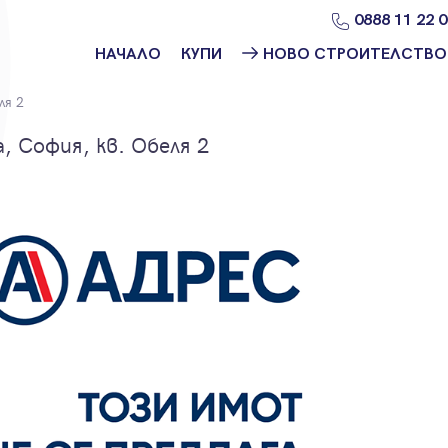
0888 11 22 
НАЧАЛО
КУПИ
НОВО СТРОИТЕЛСТВО
Намери
Ново
ля 2
имот
строителство
София
 София, кв. Обеля 2
Защо да купя
имот с
Ново
Адрес?
строителство
Варна
Ново
строителство
Пловдив
Ново
строителство
Бургас
Проекти ново
строителство