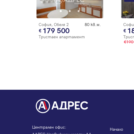
София, Обеля 2
80 кв.м.
София
179 500
1
Тристаен апартамент
Трис
190
Централен офис:
Начало