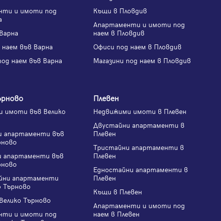
нти и имоти под
Къщи в Пловдив
а
Апартаменти и имоти под
Варна
наем в Пловдив
 наем във Варна
Офиси под наем в Пловдив
под наем във Варна
Магазини под наем в Пловдив
ърново
Плевен
 имоти във Велико
Недвижими имоти в Плевен
Двустайни апартаменти в
и апартаменти във
Плевен
рново
Тристайни апартаменти в
и апартаменти във
Плевен
рново
Едностайни апартаменти в
йни апартаменти
Плевен
о Търново
Къщи в Плевен
Велико Търново
Апартаменти и имоти под
нти и имоти под
наем в Плевен