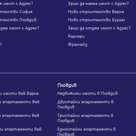
я имот с Адрес?
Защо да наема имот с Адрес?
ителство София
Ново строителство Варна
телство Пловдив
Ново строителство Бургас
одам имот с Адрес?
Защо да отдам имот с Адрес?
и
Кариери
?
Франчайз
Пловдив
и имоти във Варна
Недвижими имоти в Пловдив
и апартаменти във
Двустайни апартаменти в
Пловдив
и апартаменти във
Тристайни апартаменти в
Пловдив
ни апартаменти във
Едностайни апартаменти в
Пловдив