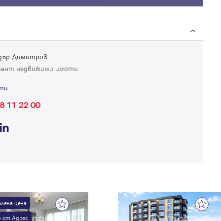
Продължи с Google
Успех!
Успех!
или влезте с имейл
ндър Димитров
Благодарим ви! Проверете имейл адрес си, за да активирате
тант недвижими имоти
Благодарим ви! Очаквайте скоро да се свържем с вас!
регистрацията.
Имейл
Парола
ти
8 11 22 00
Вход с имейл
Забравена парола
лена цена
Регистрация
 от Адрес