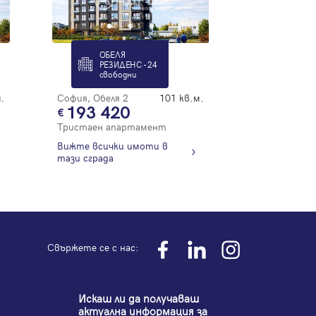
ОБЕЛЯ
РЕЗИДЕНС - 24
свободни
.
София, Обеля 2
101 кв.м.
193 420
Тристаен апартамент
Вижте всички имоти в
тази сграда
Свържете се с нас:
Искаш ли да получаваш
актуална информация за