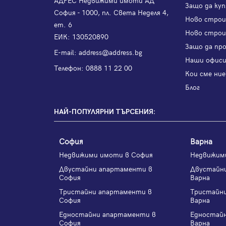
АДРЕС Недвижими имоти АД
Защо да куп
София - 1000, пл. Света Неделя 4,
Ново стро
ет. 6
Ново строи
ЕИК: 130520890
Защо да пр
Е-mail:
address@address.bg
Наши офис
Телефон:
0888 11 22 00
Кои сме ние
Блог
НАЙ-ПОПУЛЯРНИ ТЪРСЕНИЯ:
София
Варна
Недвижими имоти в София
Недвижим
Двустайни апартаменти в
Двустайн
София
Варна
Тристайни апартаменти в
Тристайн
София
Варна
Едностайни апартаменти в
Едностай
София
Варна