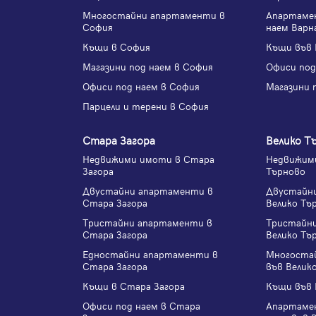
Многостайни апартаменти в
Апартаме
София
наем Варн
Къщи в София
Къщи във 
Магазини под наем в София
Офиси под
Офиси под наем в София
Магазини 
Парцели и терени в София
Стара Загора
Велико Т
Недвижими имоти в Стара
Недвижими
Загора
Търново
Двустайни апартаменти в
Двустайн
Стара Загора
Велико Тъ
Тристайни апартаменти в
Тристайн
Стара Загора
Велико Тъ
Едностайни апартаменти в
Многоста
Стара Загора
във Велик
Къщи в Стара Загора
Къщи във 
Офиси под наем в Стара
Апартаме