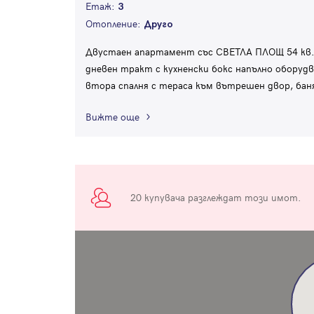
Етаж:
3
Отопление:
Друго
Двустаен апартамент със СВЕТЛА ПЛОЩ 54 кв.м
дневен тракт с кухненски бокс напълно оборудв
втора спалня с тераса към вътрешен двор, бан
Вижте още
20 купувача разглеждат този имот.