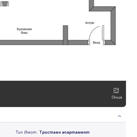
Скица
Тип Имот:
Тристаен апартамент