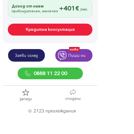
Доход от наем
+401€
/мес.
приблизителен, месечен
Кредитна консултация
ново
Заяви оглед
Пиши ни
0888 11 22 00
сподели
запази
2123 преглеждания