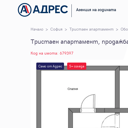
Агенция на годината
Начало
София
Тристаен апартамент
Об
Тристаен апартамент, продажба
Код на имота: 679397
Само от Адрес
5+ огледа