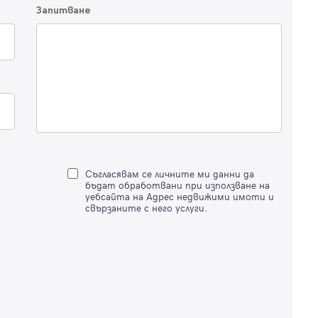
Благодарим ви! Очаквайте скоро да се свържем с вас!
Запитване
регистрацията.
Имейл
Парола
Вход с имейл
Забравена парола
Съгласявам се личните ми данни да
бъдат обработвани при използване на
уебсайта на Адрес недвижими имоти и
Регистрация
свързаните с него услуги.