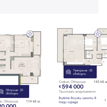
Театрална - 35
свободни
София, Оборище
143 кв.м
594 000
Оборище - 25
Тристаен апартамент
свободни
Вижте всички имоти в
я, Оборище
114 кв.м.
тази сграда
20 000