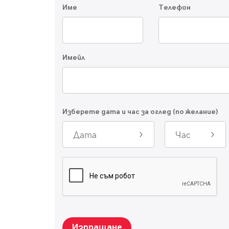
Име
Телефон
Имейл
Изберете дата и час за оглед (по желание)
Дата
Час
Изпращане