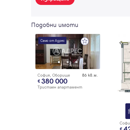
Подобни имоти
Само от Адрес
София, Оборище
86 кв.м.
380 000
Тристаен апартамент
Софи
4