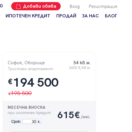
Вход
Регистрация
00
Добави обява
ИПОТЕЧЕН КРЕДИТ
ПРОДАЙ
ЗА НАС
БЛОГ
Добави
Наши офиси
За продавачи
обява
Кариери
За купувачи
Защо да
продам
Кои сме ние?
Ипотечно
имот с
кредитиране
Адрес?
София, Оборище
54 кв.м.
Мениджмънт
3602 €/кв.м.
За
Тристаен апартамент
наемодатели
Address Run
194 500
€
За
Франчайз
наематели
195 500
Често
Анализ на
задавани
пазара
въпроси
МЕСЕЧНА ВНОСКА
при ипотечен кредит
615
€
Новини
/мес.
Срок:
г.