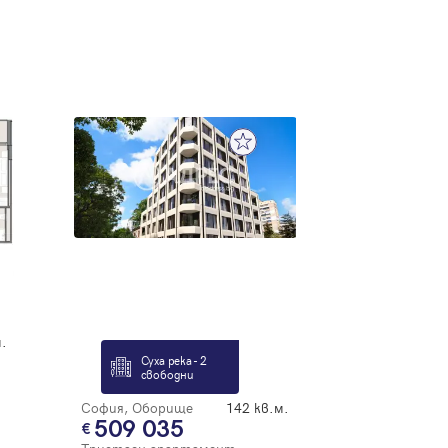
.
Суха река - 2
свободни
София, Оборище
142 кв.м.
509 035