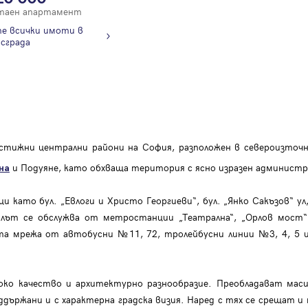
таен апартамент
е всички имоти в
сграда
тижни централни райони на София, разположен в североизточн
и Подуяне, като обхваща територия с ясно изразен админист
на
и като бул. „Евлоги и Христо Георгиеви“, бул. „Янко Сакъзов“ 
лът се обслужва от метростанции „Театрална“, „Орлов мост
ита мрежа от автобусни №11, 72, тролейбусни линии №3, 4, 5 и
ко качество и архитектурно разнообразие. Преобладават мас
ддържани и с характерна градска визия. Наред с тях се срещат и