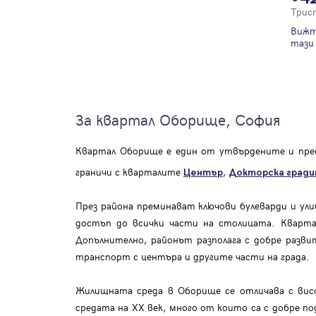
Трис
Вижт
тази 
За квартал Оборище, София
Квартал Оборище е един от утвърдените и прес
граничи с кварталите
,
Център
Докторска гради
През района преминават ключови булеварди и улиц
достъп до всички части на столицата. Кварта
Допълнително, районът разполага с добре разв
транспорт с центъра и другите части на града.
Жилищната среда в Оборище се отличава с висо
средата на XX век, много от които са с добре по