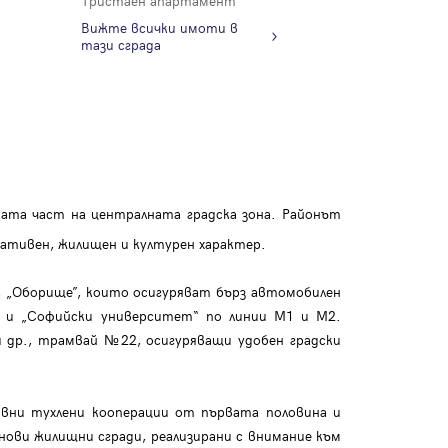
Тристаен апартамент
Вижте всички имоти в
тази сграда
ата част на централната градска зона. Районът
ративен, жилищен и културен характер.
ул, „Оборище”, които осигуряват бърз автомобилен
“ и „Софийски университет“ по линии М1 и М2.
 др., трамвай №22, осигуряващи удобен градски
ивни тухлени кооперации от първата половина и
 нови жилищни сгради, реализирани с внимание към