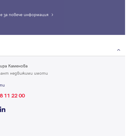
е за повече информация
Вход
Влезте с профила си, за да разгледате повече снимки и да получит
ира Каменова
по-подробна информация.
тант недвижими имоти
ти
Продължи с Facebook
8 11 22 00
Продължи с Google
Успех!
Успех!
или влезте с имейл
Благодарим ви! Проверете имейл адрес си, за да активирате